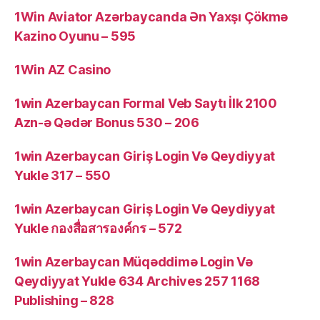
1Win Aviator Azərbaycanda Ən Yaxşı Çökmə
Kazino Oyunu – 595
1Win AZ Casino
1win Azerbaycan Formal Veb Saytı İlk 2100
Azn-ə Qədər Bonus 530 – 206
1win Azerbaycan Giriş Login Və Qeydiyyat
Yukle 317 – 550
1win Azerbaycan Giriş Login Və Qeydiyyat
Yukle กองสื่อสารองค์กร – 572
1win Azerbaycan Müqəddimə Login Və
Qeydiyyat Yukle 634 Archives 257 1168
Publishing – 828