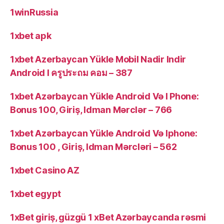
1winRussia
1xbet apk
1xbet Azerbaycan Yükle Mobil Nadir Indir
Android I ครูประถม คอม – 387
1xbet Azərbaycan Yükle Android Və I Phone:
Bonus 100, Giriş, Idman Mərclər – 766
1xbet Azərbaycan Yükle Android Və Iphone:
Bonus 100 , Giriş, Idman Mərcləri – 562
1xbet Casino AZ
1xbet egypt
1xBet giriş, güzgü 1 xBet Azərbaycanda rəsmi