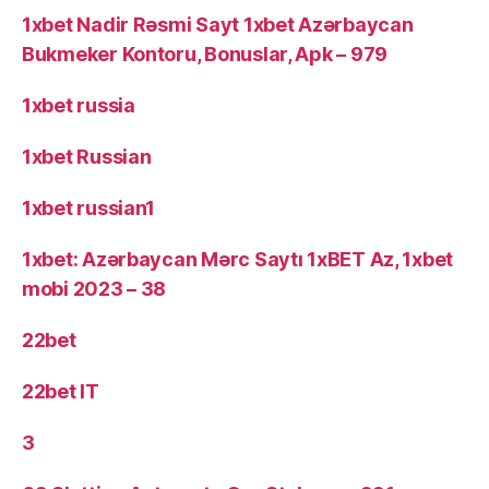
1xbet Nadir Rəsmi Sayt 1xbet Azərbaycan
Bukmeker Kontoru, Bonuslar, Apk – 979
1xbet russia
1xbet Russian
1xbet russian1
1xbet: Azərbaycan Mərc Saytı 1xBET Az, 1xbet
mobi 2023 – 38
22bet
22bet IT
3