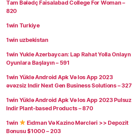
Tam Bələdç Faisalabad College For Woman –
820
1win Turkiye
1win uzbekistan
1win Yukle Azerbaycan: Lap Rahat Yolla Onlayn
Oyunlara Başlayın – 591
1win Yüklə Android Apk Və Ios App 2023
əvəzsiz Indir Next Gen Business Solutions – 327
1win Yüklə Android Apk Və Ios App 2023 Pulsuz
Indir Plant-based Products – 870
1win
Ei̇dman Və Kazino Mərcləri >> Depozit
Bonusu $1000 – 203