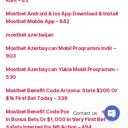
Kont – 83
Mostbet Android & Ios App Download & Install
Mostbet Mobile App – 642
mostbet azerbaijan
Mostbet Azerbaycan Mobil Proqramını Indir –
903
Mostbet Azerbaycan Yükle Mobil Proqramını –
530
Mostbet Benefit Code Arizona: State $200 Or
$1k First Bet Today – 336
Mostbet Benefit Code Postnews: Access $200
Contact us
In Bonus Bets Or $1, 000 In Very First Bet
Safety Internet For Nfl Action – 494