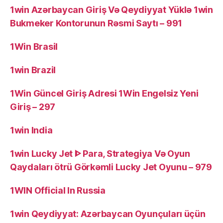
1win Azərbaycan Giriş Və Qeydiyyat Yüklə 1win
Bukmeker Kontorunun Rəsmi Saytı – 991
1Win Brasil
1win Brazil
1Win Güncel Giriş Adresi 1Win Engelsiz Yeni
Giriş – 297
1win India
1win Lucky Jet ᐈ Para, Strategiya Və Oyun
Qaydaları ötrü Görkəmli Lucky Jet Oyunu – 979
1WIN Official In Russia
1win Qeydiyyat: Azərbaycan Oyunçuları üçün