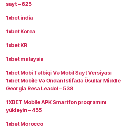
sayt – 625
1xbet india
1xbet Korea
1xbet KR
1xbet malaysia
1xbet Mobi Tətbiqi Və Mobil Sayt Versiyası
1xbet Mobile Və Ondan Istifadə Üsullar Middle
Georgia Resa Leadol – 538
1XBET Mobile APK Smartfon proqramını
yükləyin – 455
1xbet Morocco