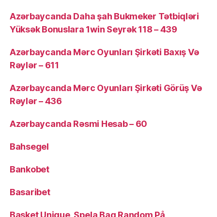
Azərbaycanda Daha şah Bukmeker Tətbiqləri
Yüksək Bonuslara 1win Seyrək 118 – 439
Azərbaycanda Mərc Oyunları Şirkəti Baxış Və
Rəylər – 611
Azərbaycanda Mərc Oyunları Şirkəti Görüş Və
Rəylər – 436
Azərbaycanda Rəsmi Hesab – 60
Bahsegel
Bankobet
Basaribet
Basket Unique ️ Spela Bag Random På