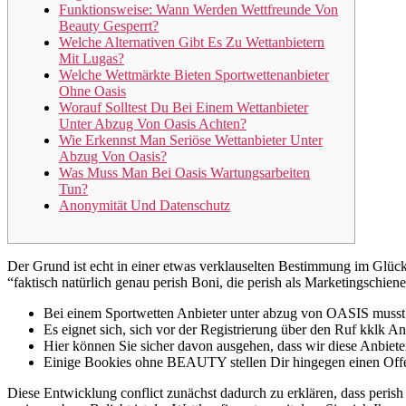
Funktionsweise: Wann Werden Wettfreunde Von
Beauty Gesperrt?
Welche Alternativen Gibt Es Zu Wettanbietern
Mit Lugas?
Welche Wettmärkte Bieten Sportwettenanbieter
Ohne Oasis
Worauf Solltest Du Bei Einem Wettanbieter
Unter Abzug Von Oasis Achten?
Wie Erkennst Man Seriöse Wettanbieter Unter
Abzug Von Oasis?
Was Muss Man Bei Oasis Wartungsarbeiten
Tun?
Anonymität Und Datenschutz
Der Grund ist echt in einer etwas verklauselten Bestimmung im Glück
“faktisch natürlich genau perish Boni, die perish als Marketingschi
Bei einem Sportwetten Anbieter unter abzug von OASIS musst I
Es eignet sich, sich vor der Registrierung über den Ruf kklk Anb
Hier können Sie sicher davon ausgehen, dass wir diese Anbiet
Einige Bookies ohne BEAUTY stellen Dir hingegen einen Offe
Diese Entwicklung conflict zunächst dadurch zu erklären, dass perish