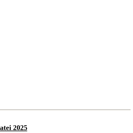
atei 2025