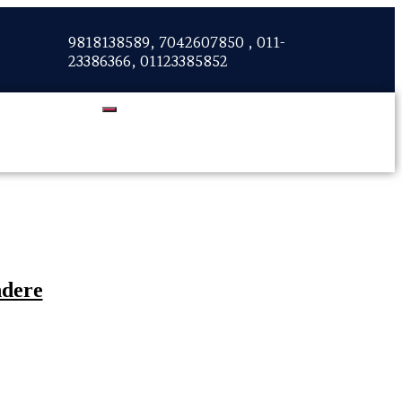
9818138589, 7042607850 , 011-
23386366, 01123385852
ndere