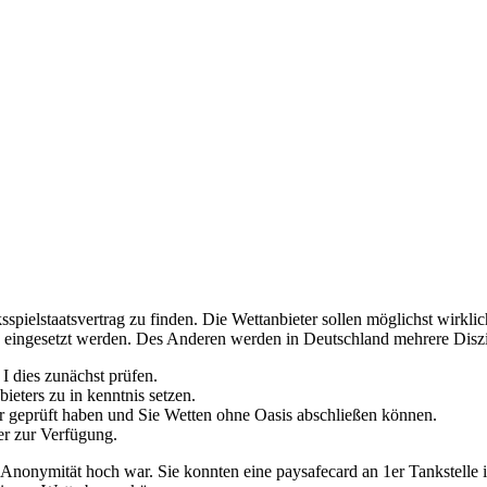
sspielstaatsvertrag zu finden. Die Wettanbieter sollen möglichst wirk
ene eingesetzt werden. Des Anderen werden in Deutschland mehrere Disz
 dies zunächst prüfen.
ieters zu in kenntnis setzen.
er geprüft haben und Sie Wetten ohne Oasis abschließen können.
r zur Verfügung.
 Anonymität hoch war. Sie konnten eine paysafecard an 1er Tankstelle 