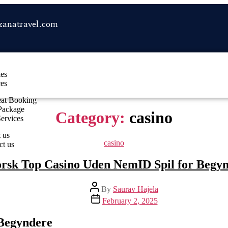
zanatravel.com
les
ces
eat Booking
Package
Category:
casino
Services
 us
casino
ct us
rsk Top Casino Uden NemID Spil for Begy
By
Saurav Hajela
February 2, 2025
 Begyndere