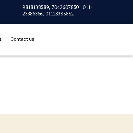
9818138589, 7042607850 , 011-
23386366, 01123385852
s
Contact us