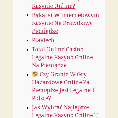
Kasynie Online?
Bakarat W Internetowym
Kasynie Na Prawdziwe
Pieniądze
Playtech
Total Online Casino –
Legalne Kasyno Online
Na Pieniądze
Czy Granie W Gry
Hazardowe Online Za
Pieniądze Jest Legalne T
Polsce?
Jak Wybrać Najlepsze
Legalne Kasyno Online T