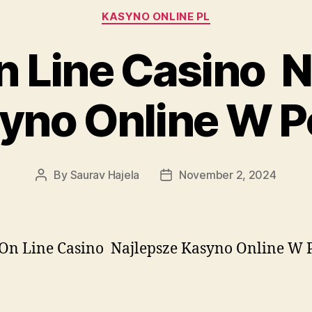
KASYNO ONLINE PL
 Line Casino ️ 
yno Online W P
By
Saurav Hajela
November 2, 2024
On Line Casino ️ Najlepsze Kasyno Online W 