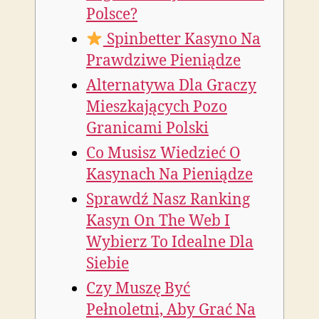
Polsce?
Spinbetter Kasyno Na
Prawdziwe Pieniądze
Alternatywa Dla Graczy
Mieszkających Pozo
Granicami Polski
Co Musisz Wiedzieć O
Kasynach Na Pieniądze
Sprawdź Nasz Ranking
Kasyn On The Web I
Wybierz To Idealne Dla
Siebie
Czy Muszę Być
Pełnoletni, Aby Grać Na