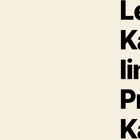
L
K
l
P
K