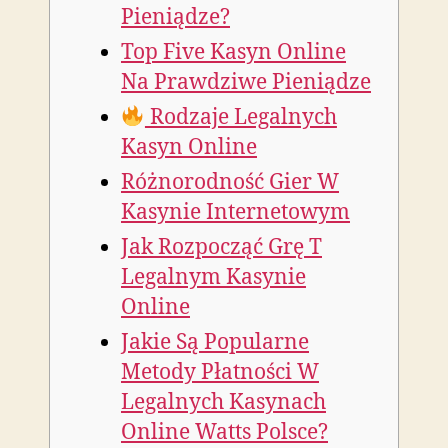
Pieniądze?
Top Five Kasyn Online
Na Prawdziwe Pieniądze
Rodzaje Legalnych
Kasyn Online
Różnorodność Gier W
Kasynie Internetowym
Jak Rozpocząć Grę T
Legalnym Kasynie
Online
Jakie Są Popularne
Metody Płatności W
Legalnych Kasynach
Online Watts Polsce?