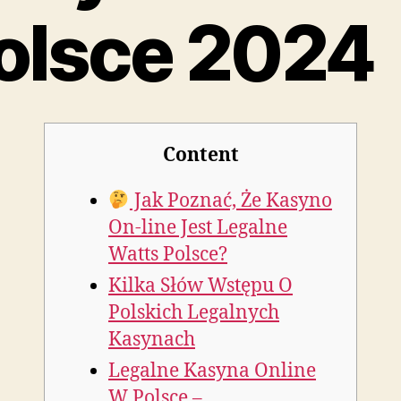
olsce 2024
Content
Jak Poznać, Że Kasyno
On-line Jest Legalne
Watts Polsce?
Kilka Słów Wstępu O
Polskich Legalnych
Kasynach
Legalne Kasyna Online
W Polsce –