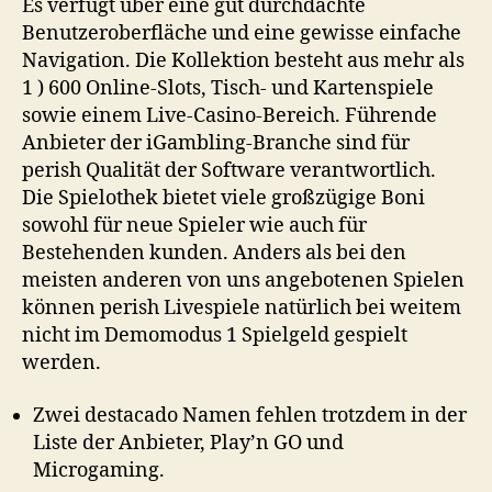
Es verfügt über eine gut durchdachte
Benutzeroberfläche und eine gewisse einfache
Navigation. Die Kollektion besteht aus mehr als
1 ) 600 Online-Slots, Tisch- und Kartenspiele
sowie einem Live-Casino-Bereich. Führende
Anbieter der iGambling-Branche sind für
perish Qualität der Software verantwortlich.
Die Spielothek bietet viele großzügige Boni
sowohl für neue Spieler wie auch für
Bestehenden kunden. Anders als bei den
meisten anderen von uns angebotenen Spielen
können perish Livespiele natürlich bei weitem
nicht im Demomodus 1 Spielgeld gespielt
werden.
Zwei destacado Namen fehlen trotzdem in der
Liste der Anbieter, Play’n GO und
Microgaming.