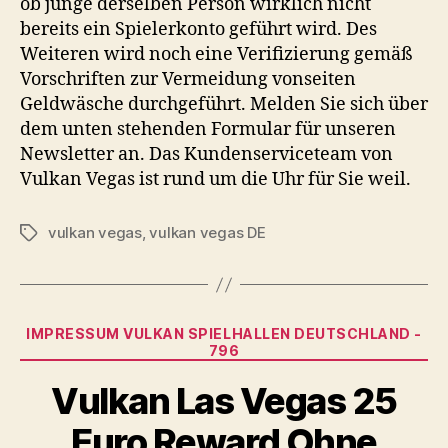
ob junge derselben Person wirklich nicht
bereits ein Spielerkonto geführt wird. Des
Weiteren wird noch eine Verifizierung gemäß
Vorschriften zur Vermeidung vonseiten
Geldwäsche durchgeführt. Melden Sie sich über
dem unten stehenden Formular für unseren
Newsletter an. Das Kundenserviceteam von
Vulkan Vegas ist rund um die Uhr für Sie weil.
vulkan vegas
,
vulkan vegas DE
IMPRESSUM VULKAN SPIELHALLEN DEUTSCHLAND -
796
Vulkan Las Vegas 25
Euro Reward Ohne