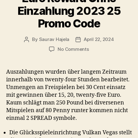
Einzahlung 2023 25
Promo Code
By
Saurav Hajela
April 22, 2024
No Comments
Auszahlungen wurden über langem Zeitraum
innerhalb von twenty-four Stunden bearbeitet.
Unmengen an Freispielen bei 30 Cent einsatz
mit gewinnen über 15, 20, twenty-five Euro.
Kaum schlägt man 250 Pound bei diversenen
Mitspielen auf 80 Penny runter kommen nicht
einmal 2 SPREAD symbole.
Die Glücksspieleinrichtung Vulkan Vegas stellt