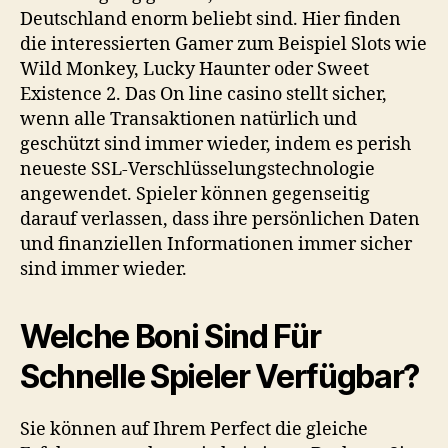
Deutschland enorm beliebt sind. Hier finden
die interessierten Gamer zum Beispiel Slots wie
Wild Monkey, Lucky Haunter oder Sweet
Existence 2. Das On line casino stellt sicher,
wenn alle Transaktionen natürlich und
geschützt sind immer wieder, indem es perish
neueste SSL-Verschlüsselungstechnologie
angewendet. Spieler können gegenseitig
darauf verlassen, dass ihre persönlichen Daten
und finanziellen Informationen immer sicher
sind immer wieder.
Welche Boni Sind Für
Schnelle Spieler Verfügbar?
Sie können auf Ihrem Perfect die gleiche