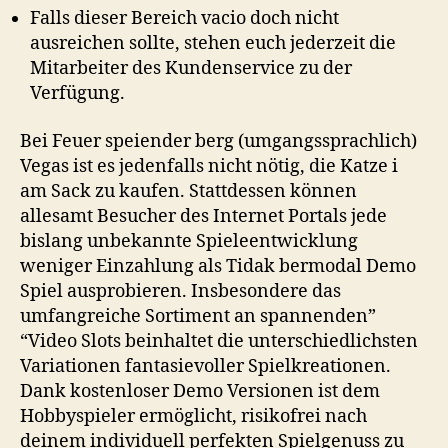
Falls dieser Bereich vacio doch nicht
ausreichen sollte, stehen euch jederzeit die
Mitarbeiter des Kundenservice zu der
Verfügung.
Bei Feuer speiender berg (umgangssprachlich)
Vegas ist es jedenfalls nicht nötig, die Katze i
am Sack zu kaufen. Stattdessen können
allesamt Besucher des Internet Portals jede
bislang unbekannte Spieleentwicklung
weniger Einzahlung als Tidak bermodal Demo
Spiel ausprobieren. Insbesondere das
umfangreiche Sortiment an spannenden”
“Video Slots beinhaltet die unterschiedlichsten
Variationen fantasievoller Spielkreationen.
Dank kostenloser Demo Versionen ist dem
Hobbyspieler ermöglicht, risikofrei nach
deinem individuell perfekten Spielgenuss zu