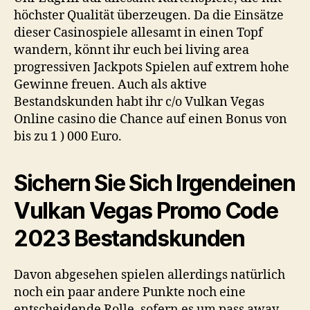
höchster Qualität überzeugen. Da die Einsätze
dieser Casinospiele allesamt in einen Topf
wandern, könnt ihr euch bei living area
progressiven Jackpots Spielen auf extrem hohe
Gewinne freuen. Auch als aktive
Bestandskunden habt ihr c/o Vulkan Vegas
Online casino die Chance auf einen Bonus von
bis zu 1 ) 000 Euro.
Sichern Sie Sich Irgendeinen
Vulkan Vegas Promo Code
2023 Bestandskunden
Davon abgesehen spielen allerdings natürlich
noch ein paar andere Punkte noch eine
entscheidende Rolle, sofern es um pass away