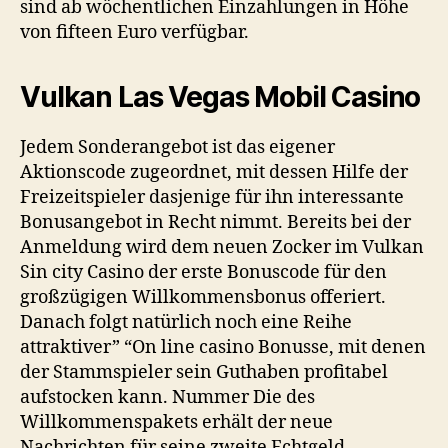
sind ab wöchentlichen Einzahlungen in Höhe
von fifteen Euro verfügbar.
Vulkan Las Vegas Mobil Casino
Jedem Sonderangebot ist das eigener
Aktionscode zugeordnet, mit dessen Hilfe der
Freizeitspieler dasjenige für ihn interessante
Bonusangebot in Recht nimmt. Bereits bei der
Anmeldung wird dem neuen Zocker im Vulkan
Sin city Casino der erste Bonuscode für den
großzügigen Willkommensbonus offeriert.
Danach folgt natürlich noch eine Reihe
attraktiver” “On line casino Bonusse, mit denen
der Stammspieler sein Guthaben profitabel
aufstocken kann. Nummer Die des
Willkommenspakets erhält der neue
Nachrichten für seine zweite Echtgeld