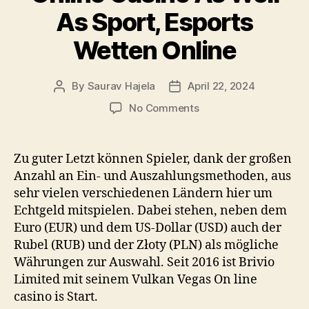
As Sport, Esports
Wetten Online
By
Saurav Hajela
April 22, 2024
No Comments
Zu guter Letzt können Spieler, dank der großen
Anzahl an Ein- und Auszahlungsmethoden, aus
sehr vielen verschiedenen Ländern hier um
Echtgeld mitspielen. Dabei stehen, neben dem
Euro (EUR) und dem US-Dollar (USD) auch der
Rubel (RUB) und der Złoty (PLN) als mögliche
Währungen zur Auswahl. Seit 2016 ist Brivio
Limited mit seinem Vulkan Vegas On line
casino is Start.