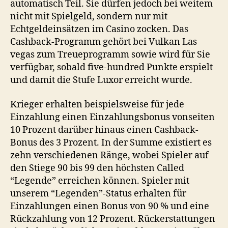
automatisch Teil. Sie dürfen jedoch bei weitem
nicht mit Spielgeld, sondern nur mit
Echtgeldeinsätzen im Casino zocken. Das
Cashback-Programm gehört bei Vulkan Las
vegas zum Treueprogramm sowie wird für Sie
verfügbar, sobald five-hundred Punkte erspielt
und damit die Stufe Luxor erreicht wurde.
Krieger erhalten beispielsweise für jede
Einzahlung einen Einzahlungsbonus vonseiten
10 Prozent darüber hinaus einen Cashback-
Bonus des 3 Prozent. In der Summe existiert es
zehn verschiedenen Ränge, wobei Spieler auf
den Stiege 90 bis 99 den höchsten Called
“Legende” erreichen können. Spieler mit
unserem “Legenden”-Status erhalten für
Einzahlungen einen Bonus von 90 % und eine
Rückzahlung von 12 Prozent. Rückerstattungen