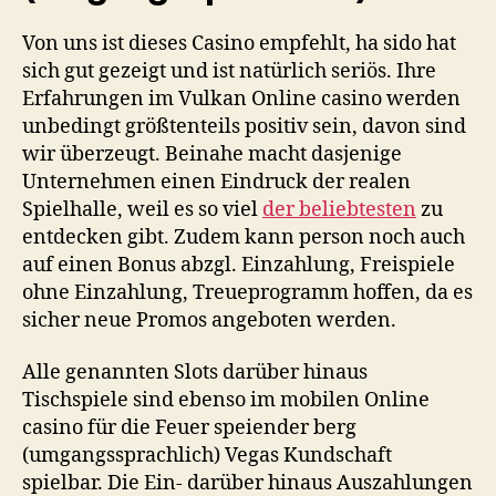
Von uns ist dieses Casino empfehlt, ha sido hat
sich gut gezeigt und ist natürlich seriös. Ihre
Erfahrungen im Vulkan Online casino werden
unbedingt größtenteils positiv sein, davon sind
wir überzeugt. Beinahe macht dasjenige
Unternehmen einen Eindruck der realen
Spielhalle, weil es so viel
der beliebtesten
zu
entdecken gibt. Zudem kann person noch auch
auf einen Bonus abzgl. Einzahlung, Freispiele
ohne Einzahlung, Treueprogramm hoffen, da es
sicher neue Promos angeboten werden.
Alle genannten Slots darüber hinaus
Tischspiele sind ebenso im mobilen Online
casino für die Feuer speiender berg
(umgangssprachlich) Vegas Kundschaft
spielbar. Die Ein- darüber hinaus Auszahlungen