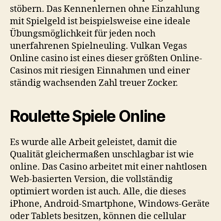
stöbern. Das Kennenlernen ohne Einzahlung
mit Spielgeld ist beispielsweise eine ideale
Übungsmöglichkeit für jeden noch
unerfahrenen Spielneuling. Vulkan Vegas
Online casino ist eines dieser größten Online-
Casinos mit riesigen Einnahmen und einer
ständig wachsenden Zahl treuer Zocker.
Roulette Spiele Online
Es wurde alle Arbeit geleistet, damit die
Qualität gleichermaßen unschlagbar ist wie
online. Das Casino arbeitet mit einer nahtlosen
Web-basierten Version, die vollständig
optimiert worden ist auch. Alle, die dieses
iPhone, Android-Smartphone, Windows-Geräte
oder Tablets besitzen, können die cellular