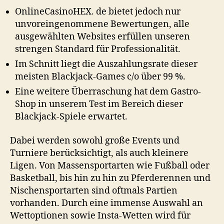
OnlineCasinoHEX. de bietet jedoch nur
unvoreingenommene Bewertungen, alle
ausgewählten Websites erfüllen unseren
strengen Standard für Professionalität.
Im Schnitt liegt die Auszahlungsrate dieser
meisten Blackjack-Games c/o über 99 %.
Eine weitere Überraschung hat dem Gastro-
Shop in unserem Test im Bereich dieser
Blackjack-Spiele erwartet.
Dabei werden sowohl große Events und
Turniere berücksichtigt, als auch kleinere
Ligen. Von Massensportarten wie Fußball oder
Basketball, bis hin zu hin zu Pferderennen und
Nischensportarten sind oftmals Partien
vorhanden. Durch eine immense Auswahl an
Wettoptionen sowie Insta-Wetten wird für