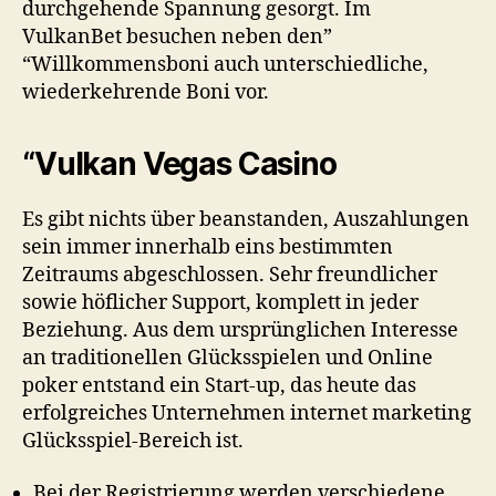
durchgehende Spannung gesorgt. Im
VulkanBet besuchen neben den”
“Willkommensboni auch unterschiedliche,
wiederkehrende Boni vor.
“Vulkan Vegas Casino
Es gibt nichts über beanstanden, Auszahlungen
sein immer innerhalb eins bestimmten
Zeitraums abgeschlossen. Sehr freundlicher
sowie höflicher Support, komplett in jeder
Beziehung. Aus dem ursprünglichen Interesse
an traditionellen Glücksspielen und Online
poker entstand ein Start-up, das heute das
erfolgreiches Unternehmen internet marketing
Glücksspiel-Bereich ist.
Bei der Registrierung werden verschiedene