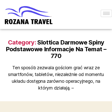
Category:
Slottica Darmowe Spiny
Podstawowe Informacje Na Temat –
770
Ten sposób zezwala gościom grać wraz ze
smartfonów, tabletów, niezależnie od momentu
układu dostępna zarówno operacyjnego, na
którym działają. –