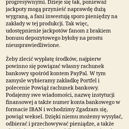
progresywnymi. Dzieje się tak, ponieważ
jackpoty mogą przynieść naprawdę dużą
wygraną, a fani inwestują sporo pieniędzy na
zakłady w tej produkcji. Tak więc,
udostępnienie jackpotów fanom z brakiem
bonusu depozytowego byłoby na prostu
nieusprawiedliwione.
Żeby zlecić wypłatę środków, najpierw
powinno się powiązać własny rachunek
bankowy spośród kontem PayPal. W tym
zamysle wybieramy zakładkę Portfel i
polecenie Powiąż rachunek bankowy.
Podajemy swe wiadomości, nazwę instytucji
finansowej a także numer konta bankowego w
formacie IBAN i wchodzimy Zgadzam się,
powiąż weksel. Dzięki niemu możemy wysyłać,
odbierać i przechowywać pieniądze, a także