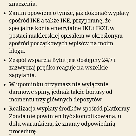
znaczenia.
Zanim opowiem o tymże, jak dokonać wypłaty
spośród IKE a także IKE, przypomnę, że
specjalne konta emerytalne IKE i IKZE w
postaci maklerskiej opisałem w określonym
spośród początkowych wpisów na moim
blogu.
Zespół wsparcia Bybit jest dostępny 24/7 i
zazwyczaj prędko reaguje na wszelkie
zapytania.
W upominku otrzymasz nie wyłącznie
darmowe spiny, jednak także bonusy od
momentu trzy głównych depozytów.
Realizacja wypłaty środków spośród platformy
Zonda nie powinien być skomplikowana, u
dołu warunkiem, że znamy odpowiednią
procedurę.