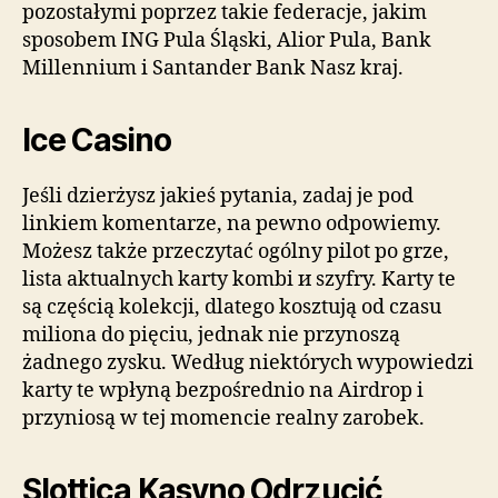
pozostałymi poprzez takie federacje, jakim
sposobem ING Pula Śląski, Alior Pula, Bank
Millennium i Santander Bank Nasz kraj.
Ice Casino
Jeśli dzierżysz jakieś pytania, zadaj je pod
linkiem komentarze, na pewno odpowiemy.
Możesz także przeczytać ogólny pilot po grze,
lista aktualnych karty kombi и szyfry. Karty te
są częścią kolekcji, dlatego kosztują od czasu
miliona do pięciu, jednak nie przynoszą
żadnego zysku. Według niektórych wypowiedzi
karty te wpłyną bezpośrednio na Airdrop i
przyniosą w tej momencie realny zarobek.
Slottica Kasyno Odrzucić