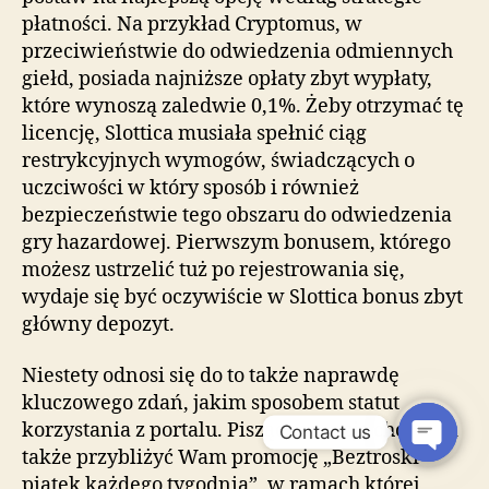
płatności. Na przykład Cryptomus, w
przeciwieństwie do odwiedzenia odmiennych
giełd, posiada najniższe opłaty zbyt wypłaty,
które wynoszą zaledwie 0,1%. Żeby otrzymać tę
licencję, Slottica musiała spełnić ciąg
restrykcyjnych wymogów, świadczących o
uczciwości w który sposób i również
bezpieczeństwie tego obszaru do odwiedzenia
gry hazardowej. Pierwszym bonusem, którego
możesz ustrzelić tuż po rejestrowania się,
wydaje się być oczywiście w Slottica bonus zbyt
główny depozyt.
Niestety odnosi się do to także naprawdę
kluczowego zdań, jakim sposobem statut
korzystania z portalu. Pisząc recenzję chciałem
Contact us
także przybliżyć Wam promocję „Beztroski
piątek każdego tygodnia”, w ramach której