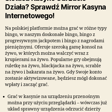
Działa? Sprawdź Mirror Kasyna
Internetowego!
Na polskiej platformie można grać w różne typy
bingo, w naszym doskonałe bingo, bingo z
progresywnym jackpotem i bingo z nagrodami
pieniężnymi. Oferuje szeroką gamę konsol na
żywo, w których można walczyć wraz z
krupierami na żywo. Popularne gry obejmują
ruletkę na żywo, blackjacka na żywo, scrable
na żywo i bakarata na żywo. Gdy Swoje konto
zostanie aktywizowane, będziesz mógł dokonać
wpłaty i zacząć grać.
Grać w kasynie na urządzeniu przenośnym
można przy użyciu przeglądarki – wówczas już
układ sprawny urządzenia odrzucić dzierży