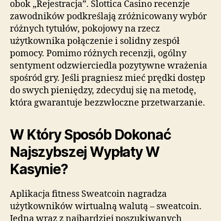
obok „Rejestracja”. Slottica Casino recenzje
zawodników podkreślają zróżnicowany wybór
różnych tytułów, pokojowy na rzecz
użytkownika połączenie i solidny zespół
pomocy. Pomimo różnych recenzji, ogólny
sentyment odzwierciedla pozytywne wrażenia
spośród gry. Jeśli pragniesz mieć prędki dostęp
do swych pieniędzy, zdecyduj się na metodę,
która gwarantuje bezzwłoczne przetwarzanie.
W Który Sposób Dokonać
Najszybszej Wypłaty W
Kasynie?
Aplikacja fitness Sweatcoin nagradza
użytkowników wirtualną walutą – sweatcoin.
Jedną wraz z najbardziej poszukiwanych