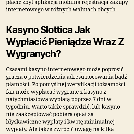
płacić zbyt aplikacja mobilna rejestracja zakupy
internetowego w różnych walutach obcych.
Kasyno Slottica Jak
Wypłacić Pieniądze Wraz Z
Wygranych?
Czasami kasyno internetowego może poprosić
gracza o potwierdzenia adresu nocowania bądź
płatności. Po pomyślnej weryfikacji tożsamości
fan może wypłacać wygrane z kasyno z
natychmiastową wypłatą poprzez 7 dni w
tygodniu. Warto także sprawdzić, lub kasyno
nie zaakceptować pobiera opłat za
błyskawiczne wypłaty i kwotę minimalnej
wypłaty. Ale także zwrócić uwagę na kilka