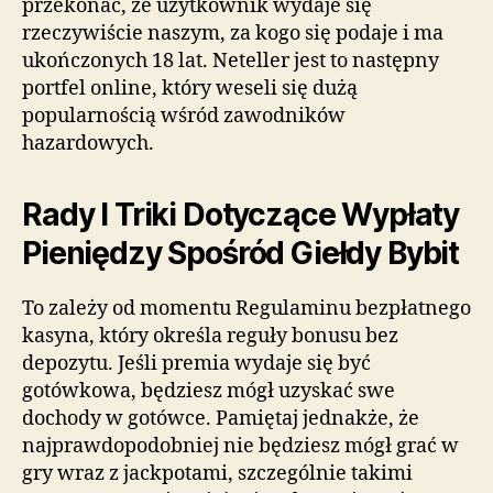
przekonać, że użytkownik wydaje się
rzeczywiście naszym, za kogo się podaje i ma
ukończonych 18 lat. Neteller jest to następny
portfel online, który weseli się dużą
popularnością wśród zawodników
hazardowych.
Rady I Triki Dotyczące Wypłaty
Pieniędzy Spośród Giełdy Bybit
To zależy od momentu Regulaminu bezpłatnego
kasyna, który określa reguły bonusu bez
depozytu. Jeśli premia wydaje się być
gotówkowa, będziesz mógł uzyskać swe
dochody w gotówce. Pamiętaj jednakże, że
najprawdopodobniej nie będziesz mógł grać w
gry wraz z jackpotami, szczególnie takimi