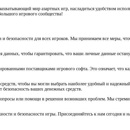
я в захватывающий мир азартных игр, насладиться удобством исп
большого игрового сообщества!
сти и безопасности для всех игроков. Мы принимаем все меры, 
я данных, чтобы гарантировать, что ваши личные данные оста
рованными поставщиками игрового софта. Это означает, что кажд
средств, чтобы вы могли выбрать наиболее удобный и надежны
т безопасность ваших денежных средств.
 вопросы или помощи в решении возникших проблем. Мы стреми
ежности и безопасности игры. Присоединяйтесь к нам сегодня и