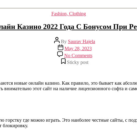
Fashion, Clothing
айн Казино 2022 Года С Бонусом При Р
By
Saurav Hajela
May 28, 2023
No Comments
Sticky post
аются новые онлайн казино. Как правило, это бывает как абсол
ь внимательно этот сайт на наличие лицензионного софта и само
ю горстку где можно играть. Это наиболее честные сайты, с п
т блокировку.