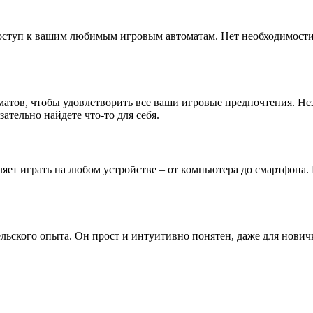
доступ к вашим любимым игровым автоматам. Нет необходимости 
оматов, чтобы удовлетворить все ваши игровые предпочтения. Не
ательно найдете что-то для себя.
оляет играть на любом устройстве – от компьютера до смартфона.
тельского опыта. Он прост и интуитивно понятен, даже для нови