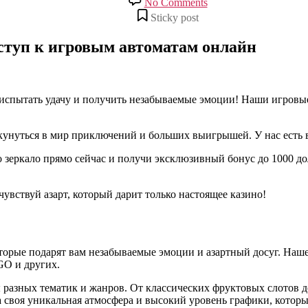
No Comments
Sticky post
ступ к игровым автоматам онлайн
ь испытать удачу и получить незабываемые эмоции! Наши игровы
кунуться в мир приключений и больших выигрышей. У нас есть в
no зеркало прямо сейчас и получи эксклюзивный бонус до 1000 
чувствуй азарт, который дарит только настоящее казино!
оторые подарят вам незабываемые эмоции и азартный досуг. Наш
 GO и других.
ы разных тематик и жанров. От классических фруктовых слотов
своя уникальная атмосфера и высокий уровень графики, который