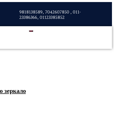
9818138589, 7042607850 , 011-
23386366, 01123385852
o зеркало