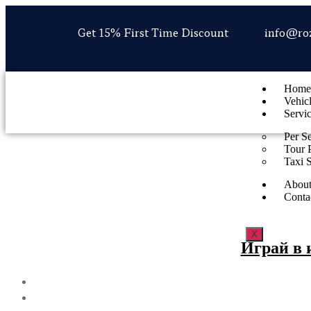
Get 15% First Time Discount
info@ro
Home
Vehic
Servi
Per S
Tour 
Taxi 
About
Conta
X
Играй в 