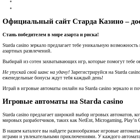
Официальный сайт Старда Казино – до
Стань победителем в мире азарта и риска!
Starda casino зеркало предлагает тебе уникальную возможност
азартных развлечений.
Выбирай из сотен захватывающих игр, которые помогут тебе о
Не упускай свой шанс на удачу!
Зарегистрируйся на Starda casi
еженедельные бонусы ждут тебя каждый день!
Играй в игровые автоматы онлайн на Starda casino зеркало и по
Игровые автоматы на Starda casino
Starda casino предлагает широкий выбор игровых автоматов, к
мировых разработчиков, таких как NetEnt, Microgaming, Play’n
В нашем каталоге вы найдете разнообразные игровые автомат
играми и увлекательными приключениями. У каждого автомата 