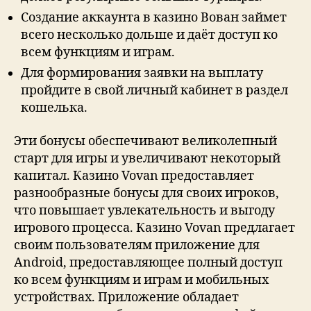
Создание аккаунта в казино Вован займет
всего несколько дольше и даёт доступ ко
всем функциям и играм.
Для формирования заявки на выплату
пройдите в свой личный кабинет в раздел
кошелька.
Эти бонусы обеспечивают великолепный
старт для игры и увеличивают некоторый
капитал. Казино Vovan предоставляет
разнообразные бонусы для своих игроков,
что повышает увлекательность и выгоду
игрового процесса. Казино Vovan предлагает
своим пользователям приложение для
Android, предоставляющее полный доступ
ко всем функциям и играм и мобильных
устройствах. Приложение обладает