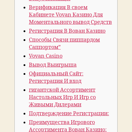
Верификация В своем
Кабинете Vovan Казино Для
Моментального вывод Средств
Регистрация В Вован Казино
Способы Связи пиппардом
Саппортом”
Vovan Casino
Вывод Выигрыша
Официальный Сайт:
Регистрация И вход
гигантской Ассортимент
Настольных Игр И Игр со
Живыми Дилерами
Подтверждение Регистрации:
Преимущества Игрового
Ассортимента Вован Казино: