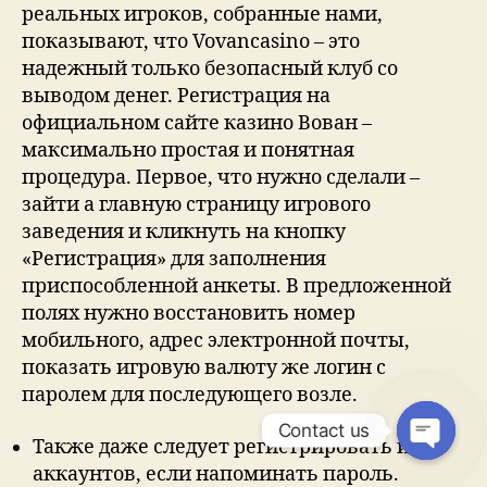
реальных игроков, собранные нами,
показывают, что Vovancasino – это
надежный только безопасный клуб со
выводом денег. Регистрация на
официальном сайте казино Вован –
максимально простая и понятная
процедура. Первое, что нужно сделали –
зайти а главную страницу игрового
заведения и кликнуть на кнопку
«Регистрация» для заполнения
приспособленной анкеты. В предложенной
полях нужно восстановить номер
мобильного, адрес электронной почты,
показать игровую валюту же логин с
паролем для последующего возле.
Contact us
Также даже следует регистрировать и
аккаунтов, если напоминать пароль.