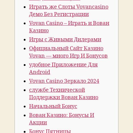
Играть же Слоты Vovancasino
Демо Без Регистрации
Vovan Casino – Играть и Вован
Казино
Игры с Живыми Дилерами
Официальный Сайт Казино
Vovan — много Игр И Бонусов
удобное Приложение Для
Android
Vovan Casino Зеркало 2024
службе Технической
Поддержки Вован Казино
Начальный Бонус
Вован Казино: Бонусы И
Акции
Бонус Пятницы