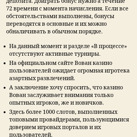
депозита. Доиграть бонус нужно а течение
72 времени с момента начисления. Если все
обстоятельствами выполнены, бонусы
переводятся в основные и их можно
обналичивать в обычном порядке.
На данный момент и разделе «В процессе»
отсутствуют активные турниры.
На официальном сайте Вован казино
пользователей ожидает огромная игротека
азартных развлечений.
А заключение хочу спросить, что казино
Вован заслуживает внимания только
опытных игроков, же и новичков.
Здесь более 1000 слотов, выполненных
топовыми провайдерами, пользующимися
доверием игровых порталов и их
пользователей.