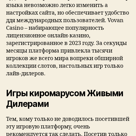
языка невозможно легко изменить а
настройках сайта, но обеспечивает удобство
ддя международных пользователей. Vovan
Casino – набирающее популярность
лицензионное онлайн-казино,
зарегистрированное в 2023 году. За секунды
месяцы платформа привлекла тысячи
игроков же всего мира вопреки обширной
коллекции слотов, настольных игр только
лайв-дилеров.
Игры киромарусом Живыми
Дилерами
Тем, кому только не доводилось посетившей
эту игровую платформу, очень
рекомендуется так сделать. Посетив только