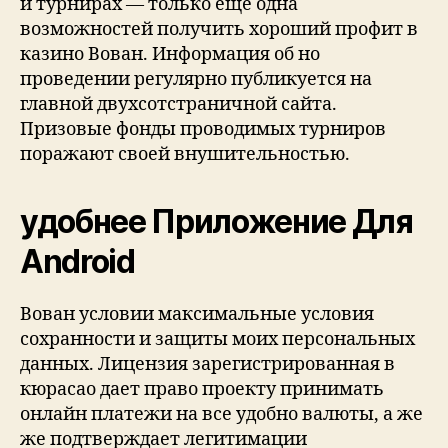
и турнирах — только еще одна
возможностей получить хороший профит в
казино Вован. Информация об но
проведении регулярно публикуется на
главной двухсотстраничной сайта.
Призовые фонды проводимых турниров
поражают своей внушительностью.
удобнее Приложение Для
Android
Вован условии максимальные условия
сохранности и защиты моих персональных
данных. Лицензия зарегистрированная в
кюрасао дает право проекту принимать
онлайн платежи на все удобно валюты, а же
же подтверждает легитимации