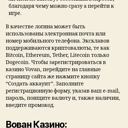
благодаря чему можно сразу а перейти к
игре.
В качестве логина может быть
использованы электронная почта или
номер мобильного телефона. Эксклавов
поддерживаются криптовалюты, те как
Bitcoin, Ethereum, Tether, Litecoin только
Dogecoin. Чтобы зарегистрироваться в
казино Vovan, перейдите на главные
страницу сайта же нажмите кнопку
“Создать аккаунт”. Заполните
регистрационную форму, указав ваш e-mail,
пароль, поищите валюту и, также наличии,
введите промокод.
Вован Казино: