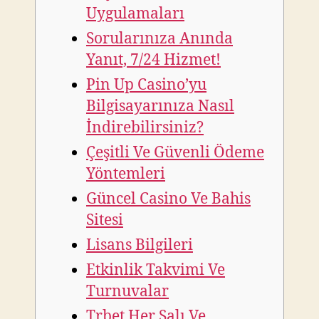
Uygulamaları
Sorularınıza Anında
Yanıt, 7/24 Hizmet!
Pin Up Casino’yu
Bilgisayarınıza Nasıl
İndirebilirsiniz?
Çeşitli Ve Güvenli Ödeme
Yöntemleri
Güncel Casino Ve Bahis
Sitesi
Lisans Bilgileri
Etkinlik Takvimi Ve
Turnuvalar
Trbet Her Salı Ve