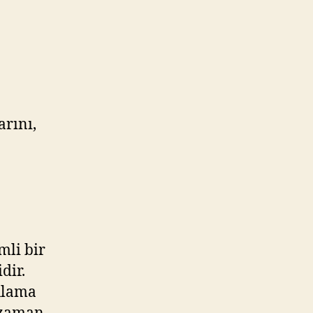
arını,
mli bir
dir.
ulama