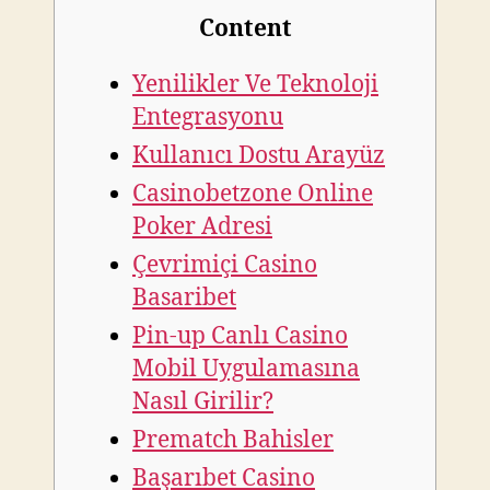
Content
Yenilikler Ve Teknoloji
Entegrasyonu
Kullanıcı Dostu Arayüz
Casinobetzone Online
Poker Adresi
Çevrimiçi Casino
Basaribet
Pin-up Canlı Сasino
Mobil Uygulamasına
Nasıl Girilir?
Prematch Bahisler
Başarıbet Casino