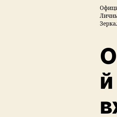
Офици
Личны
Зерка
О
й
в