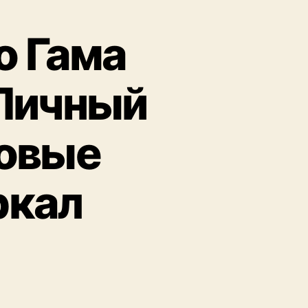
о Гама
 Личный
овые
ркал