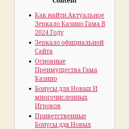
Content
Как найти Актуальное
Зеркало Казино Гама В
2024 Году
Зеркало официальной
Сайта
Основные
Преимущества Гама
Казино
Бонусы для Новых И
многочисленных
Игроков
Приветственные
Бонусы ддя Новых