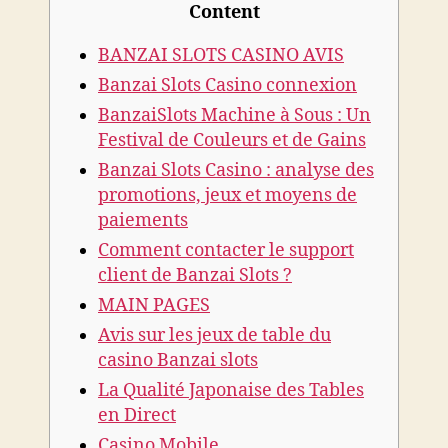
Content
BANZAI SLOTS CASINO AVIS
Banzai Slots Casino connexion
BanzaiSlots Machine à Sous : Un
Festival de Couleurs et de Gains
Banzai Slots Casino : analyse des
promotions, jeux et moyens de
paiements
Comment contacter le support
client de Banzai Slots ?
MAIN PAGES
Avis sur les jeux de table du
casino Banzai slots
La Qualité Japonaise des Tables
en Direct
Casino Mobile