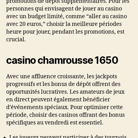
promotions de dépôt supplémentaires. Pour les
personnes qui envisagent de jouer au casino
avec un budget limité, comme “aller au casino
avec 20 euros,” choisir la meilleure périodes
heure pour jouer, pendant les promotions, est
crucial.
casino chamrousse 1650
Avec une affluence croissante, les jackpots
progressifs et les bonus de dépôt offrent des
opportunités lucratives. Les amateurs de jeux
en direct peuvent également bénéficier
d’événements spéciaux. Pour optimiser cette
période, choisir des casinos offrant des bonus
spécifiques au vendredi est essentiel.
Les joueurs peuvent participer à des tournois