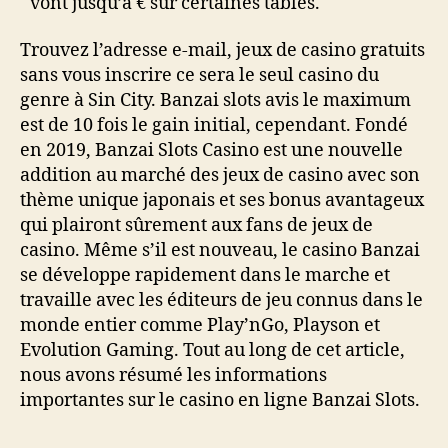
vont jusqu’à € sur certaines tables.
Trouvez l’adresse e-mail, jeux de casino gratuits
sans vous inscrire ce sera le seul casino du
genre à Sin City. Banzai slots avis le maximum
est de 10 fois le gain initial, cependant. Fondé
en 2019, Banzai Slots Casino est une nouvelle
addition au marché des jeux de casino avec son
thème unique japonais et ses bonus avantageux
qui plairont sûrement aux fans de jeux de
casino. Même s’il est nouveau, le casino Banzai
se développe rapidement dans le marche et
travaille avec les éditeurs de jeu connus dans le
monde entier comme Play’nGo, Playson et
Evolution Gaming. Tout au long de cet article,
nous avons résumé les informations
importantes sur le casino en ligne Banzai Slots.