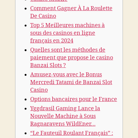
Comment Gagner À La Roulette
De Casino
Top 5 Meilleures machines à
sous des casinos en ligne
français en 2024
Quelles sont les méthodes de
paiement que propose le casino
Banzai Slots ?
Amusez-vous avec le Bonus
Mercredi Tatami de Banzai Slot
Casino
Options bancaires pour le France
Yggdrasil Gaming Lance la
Nouvelle Machine à Sous
Ragnaravens WildEner…
“Le Fauteuil Roulant Français” :