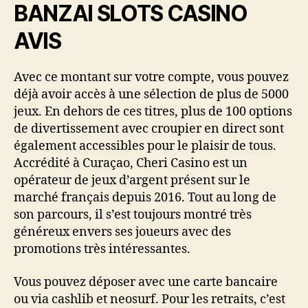
BANZAI SLOTS CASINO
AVIS
Avec ce montant sur votre compte, vous pouvez
déjà avoir accès à une sélection de plus de 5000
jeux. En dehors de ces titres, plus de 100 options
de divertissement avec croupier en direct sont
également accessibles pour le plaisir de tous.
Accrédité à Curaçao, Cheri Casino est un
opérateur de jeux d’argent présent sur le
marché français depuis 2016. Tout au long de
son parcours, il s’est toujours montré très
généreux envers ses joueurs avec des
promotions très intéressantes.
Vous pouvez déposer avec une carte bancaire
ou via cashlib et neosurf. Pour les retraits, c’est