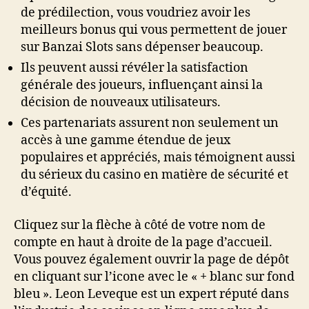
de prédilection, vous voudriez avoir les
meilleurs bonus qui vous permettent de jouer
sur Banzai Slots sans dépenser beaucoup.
Ils peuvent aussi révéler la satisfaction
générale des joueurs, influençant ainsi la
décision de nouveaux utilisateurs.
Ces partenariats assurent non seulement un
accès à une gamme étendue de jeux
populaires et appréciés, mais témoignent aussi
du sérieux du casino en matière de sécurité et
d’équité.
Cliquez sur la flèche à côté de votre nom de
compte en haut à droite de la page d’accueil.
Vous pouvez également ouvrir la page de dépôt
en cliquant sur l’icone avec le « + blanc sur fond
bleu ». Leon Leveque est un expert réputé dans