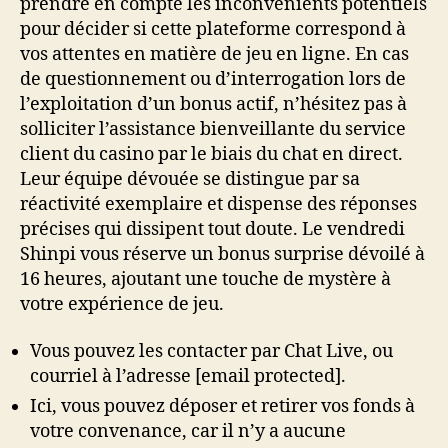
prendre en compte les inconvénients potentiels
pour décider si cette plateforme correspond à
vos attentes en matière de jeu en ligne. En cas
de questionnement ou d’interrogation lors de
l’exploitation d’un bonus actif, n’hésitez pas à
solliciter l’assistance bienveillante du service
client du casino par le biais du chat en direct.
Leur équipe dévouée se distingue par sa
réactivité exemplaire et dispense des réponses
précises qui dissipent tout doute. Le vendredi
Shinpi vous réserve un bonus surprise dévoilé à
16 heures, ajoutant une touche de mystère à
votre expérience de jeu.
Vous pouvez les contacter par Chat Live, ou
courriel à l’adresse [email protected].
Ici, vous pouvez déposer et retirer vos fonds à
votre convenance, car il n’y a aucune