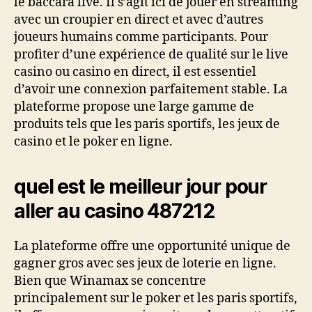
le baccara live. Il s’agit ici de jouer en streaming
avec un croupier en direct et avec d’autres
joueurs humains comme participants. Pour
profiter d’une expérience de qualité sur le live
casino ou casino en direct, il est essentiel
d’avoir une connexion parfaitement stable. La
plateforme propose une large gamme de
produits tels que les paris sportifs, les jeux de
casino et le poker en ligne.
quel est le meilleur jour pour
aller au casino 487212
La plateforme offre une opportunité unique de
gagner gros avec ses jeux de loterie en ligne.
Bien que Winamax se concentre
principalement sur le poker et les paris sportifs,