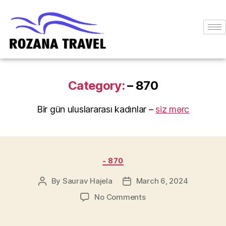
Category:
– 870
Bir gün uluslararası kadınlar –
siz mərc
- 870
By
Saurav Hajela
March 6, 2024
No Comments