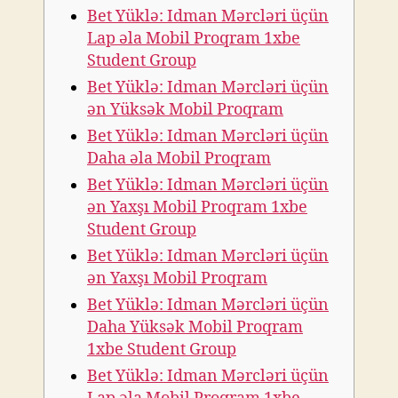
Bet Yüklə: Idman Mərcləri üçün
Lap əla Mobil Proqram 1xbe
Student Group
Bet Yüklə: Idman Mərcləri üçün
ən Yüksək Mobil Proqram
Bet Yüklə: Idman Mərcləri üçün
Daha əla Mobil Proqram
Bet Yüklə: Idman Mərcləri üçün
ən Yaxşı Mobil Proqram 1xbe
Student Group
Bet Yüklə: Idman Mərcləri üçün
ən Yaxşı Mobil Proqram
Bet Yüklə: Idman Mərcləri üçün
Daha Yüksək Mobil Proqram
1xbe Student Group
Bet Yüklə: Idman Mərcləri üçün