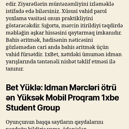
edir. Ziyarətlərin müntəzəmliyini izləməklə
istifadə edə bilərsiniz. Xüsusi vahid parol
yoxlama vasitəsi onun praktikliyini
göstərəcəkdir. Sığorta, mərcin itirildiyi təqdirdə
məbləğin aşkar hissəsini qaytarmaq imkanıdır.
Bahis əritmək, hadisənin nəticəsini
gözləmədən cari anda bahis əritmək üçün
vahid fürsətdir. 1xBet, xəttdəki ümumən idman
yarışlarında təntənəli nisbət təklif etməsi ilə
tanınır.
Bet Yüklə: Idman Mərcləri ötrü
ən Yüksək Mobil Proqram 1xbe
Student Group
Oyunçunun başqa saytların qaydalarını