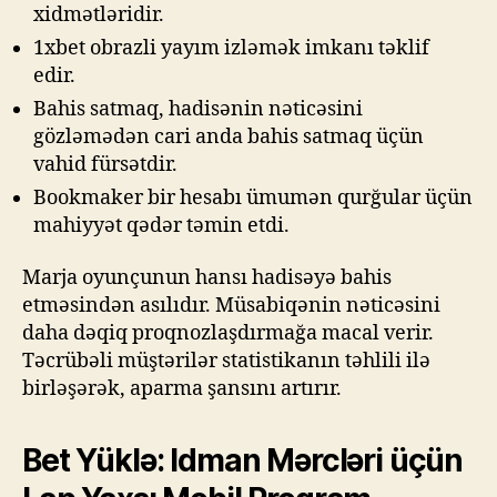
xidmətləridir.
1xbet obrazli yayım izləmək imkanı təklif
edir.
Bahis satmaq, hadisənin nəticəsini
gözləmədən cari anda bahis satmaq üçün
vahid fürsətdir.
Bookmaker bir hesabı ümumən qurğular üçün
mahiyyət qədər təmin etdi.
Marja oyunçunun hansı hadisəyə bahis
etməsindən asılıdır. Müsabiqənin nəticəsini
daha dəqiq proqnozlaşdırmağa macal verir.
Təcrübəli müştərilər statistikanın təhlili ilə
birləşərək, aparma şansını artırır.
Bet Yüklə: Idman Mərcləri üçün