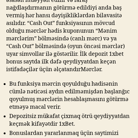
əsasən müəyyən edilir və faraş
nağdlaşdırmanın götürmə edildiyi anda baş
vermiş hər hansı dəyişikliklərdən bilavasitə
asılıdır. “Cash Out” funksiyasının mövcud
olduğu mərclər hədis kuponunun “Mənim
mərclərim” bölməsində (canlı mərc) və ya
“Cash Out” bölməsində (oyun öncəsi mərclər)
uyar simvollar ilə göstərilir. İlk depozit 1xbet
bonus saytda ilk dəfə qeydiyyatdan keçən
istifadəçilər üçün əlçatandırMərclər.
Bu funksiya mərcin qoyulduğu hadisənin
cümlə nəticəsi aydın edilməmişdən başlanğıc
qoyulmuş mərclərin hesablaşmasını götürmə
etməyə macal verir.
Depozitsiz mükafat çixmaq ötrü qeydiyyatdan
keçmək kifayətdir 1xBet.
Bonuslardan yararlanmaq üçün saytimizi