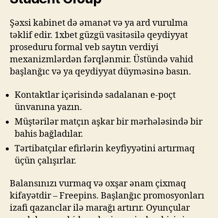
Şəxsi kabinet də əmanət və ya ard vurulma
təklif edir. 1xbet güzgü vasitəsilə qeydiyyat
proseduru formal veb saytın verdiyi
mexanizmlərdən fərqlənmir. Üstündə vahid
başlanğıc və ya qeydiyyat düyməsinə basın.
Kontaktlar içərisində sadalanan e-poçt
ünvanına yazın.
Müştərilər matçın aşkar bir mərhələsində bir
bahis bağladılar.
Tərtibatçılar efirlərin keyfiyyətini artırmaq
üçün çalışırlar.
Balansınızı vurmaq və oxşar ənam çixmaq
kifayətdir – Freepins. Başlanğıc promosyonları
izafi qazanclar ilə marağı artırır. Oyunçular