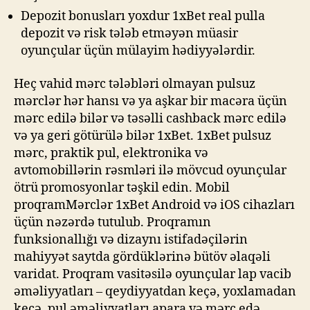
Depozit bonusları yoxdur 1xBet real pulla
depozit və risk tələb etməyən müasir
oyunçular üçün mülayim hədiyyələrdir.
Heç vahid mərc tələbləri olmayan pulsuz
mərclər hər hansı və ya aşkar bir macəra üçün
mərc edilə bilər və təsəlli cashback mərc edilə
və ya geri götürülə bilər 1xBet. 1xBet pulsuz
mərc, praktik pul, elektronika və
avtomobillərin rəsmləri ilə mövcud oyunçular
ötrü promosyonlar təşkil edin. Mobil
proqramMərclər 1xBet Android və iOS cihazları
üçün nəzərdə tutulub. Proqramın
funksionallığı və dizaynı istifadəçilərin
mahiyyət saytda gördüklərinə bütöv əlaqəli
varidat. Proqram vasitəsilə oyunçular lap vacib
əməliyyatları – qeydiyyatdan keçə, yoxlamadan
keçə, pul əməliyyatları apara və mərc edə