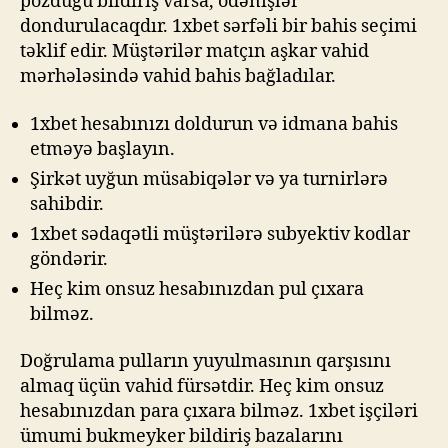
pozduğu bildiriş varsa, ödənişlər
dondurulacaqdır. 1xbet sərfəli bir bahis seçimi
təklif edir. Müştərilər matçın aşkar vahid
mərhələsində vahid bahis bağladılar.
1xbet hesabınızı doldurun və idmana bahis
etməyə başlayın.
Şirkət uyğun müsabiqələr və ya turnirlərə
sahibdir.
1xbet sədaqətli müştərilərə subyektiv kodlar
göndərir.
Heç kim onsuz hesabınızdan pul çıxara
bilməz.
Doğrulama pulların yuyulmasının qarşısını
almaq üçün vahid fürsətdir. Heç kim onsuz
hesabınızdan para çıxara bilməz. 1xbet işçiləri
ümumi bukmeyker bildiriş bazalarını