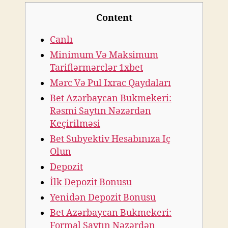
Content
Canlı
Minimum Və Maksimum
Tariflərmərclər 1xbet
Mərc Və Pul Ixrac Qaydaları
Bet Azərbaycan Bukmekeri:
Rəsmi Saytın Nəzərdən
Keçirilməsi
Bet Subyektiv Hesabınıza Iç
Olun
Depozit
İlk Depozit Bonusu
Yenidən Depozit Bonusu
Bet Azərbaycan Bukmekeri:
Formal Saytın Nəzərdən