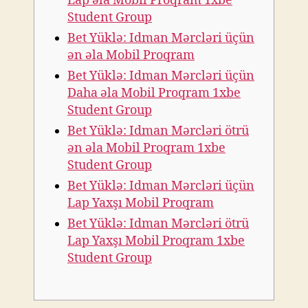
Lap əla Mobil Proqram 1xbe
Student Group
Bet Yüklə: Idman Mərcləri üçün
ən əla Mobil Proqram
Bet Yüklə: Idman Mərcləri üçün
Daha əla Mobil Proqram 1xbe
Student Group
Bet Yüklə: Idman Mərcləri ötrü
ən əla Mobil Proqram 1xbe
Student Group
Bet Yüklə: Idman Mərcləri üçün
Lap Yaxşı Mobil Proqram
Bet Yüklə: Idman Mərcləri ötrü
Lap Yaxşı Mobil Proqram 1xbe
Student Group