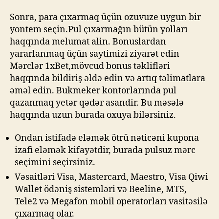
Sonra, para çıxarmaq üçün ozuvuze uygun bir
yontem seçin.Pul çıxarmağın bütün yolları
haqqında melumat alin. Bonuslardan
yararlanmaq üçün saytimizi ziyarət edin
Mərclər 1xBet,mövcud bonus təklifləri
haqqında bildiriş əldə edin və artıq təlimatlara
əməl edin. Bukmeker kontorlarında pul
qazanmaq yetər qədər asandir. Bu məsələ
haqqında uzun burada oxuya bilərsiniz.
Ondan istifadə eləmək ötrü nəticəni kupona
izafi eləmək kifayətdir, burada pulsuz mərc
seçimini seçirsiniz.
Vəsaitləri Visa, Mastercard, Maestro, Visa Qiwi
Wallet ödəniş sistemləri və Beeline, MTS,
Tele2 və Megafon mobil operatorları vasitəsilə
çıxarmaq olar.