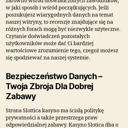
zarówno wśród doświadczonych zawodników,
w jaki sposób i wśród początkujących. Jeśli
poszukujesz wiarygodnych danych na temat
naszej witryny, to recenzje znajdujące się na
różnych forach mogą być niezwykle użyteczne.
Czytanie doświadczeń pozostałych
użytkowników może dać Ci bardziej
wartościowe zrozumienie tego, czegoż możesz
się spodziewać na naszej systemie.
Bezpieczeństwo Danych –
Twoja Zbroja Dla Dobrej
Zabawy
Strona Slottica kasyno ma ścisłą politykę
prywatności a także przestrzega praw
odpowiedzialnej zabawy. Kasyno Slotica dba o