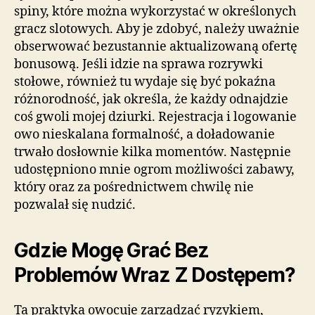
spiny, które można wykorzystać w określonych
gracz slotowych. Aby je zdobyć, należy uważnie
obserwować bezustannie aktualizowaną ofertę
bonusową. Jeśli idzie na sprawa rozrywki
stołowe, również tu wydaje się być pokaźna
różnorodność, jak określa, że ​​każdy odnajdzie
coś gwoli mojej dziurki. Rejestracja i logowanie
owo nieskalana formalność, a doładowanie
trwało dosłownie kilka momentów. Następnie
udostępniono mnie ogrom możliwości zabawy,
który oraz za pośrednictwem chwilę nie
pozwalał się nudzić.
Gdzіе Mоgę Grаć Bеz
Рrоblеmów Wraz Z Dоstęреm?
Ta praktyka owocuje zarządzać ryzykiem,