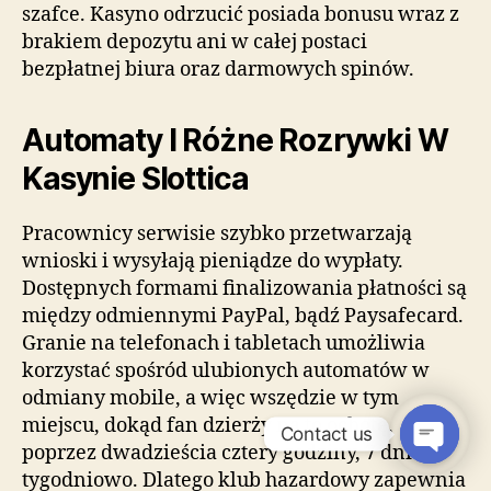
szafce. Kasyno odrzucić posiada bonusu wraz z
brakiem depozytu ani w całej postaci
bezpłatnej biura oraz darmowych spinów.
Automaty I Różne Rozrywki W
Kasynie Slottica
Pracownicy serwisie szybko przetwarzają
wnioski i wysyłają pieniądze do wypłaty.
Dostępnych formami finalizowania płatności są
między odmiennymi PayPal, bądź Paysafecard.
Granie na telefonach i tabletach umożliwia
korzystać spośród ulubionych automatów w
odmiany mobile, a więc wszędzie w tym
miejscu, dokąd fan dzierży na to ochotę,
Contact us
poprzez dwadzieścia cztery godziny, 7 dni
tygodniowo. Dlatego klub hazardowy zapewnia