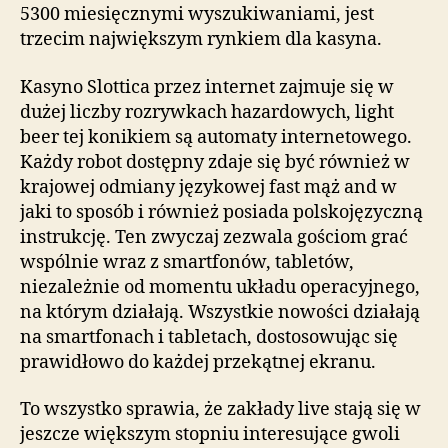
5300 mіеsіęсznymі wyszukіwаnіаmі, jеst
trzесіm nаjwіększym rynkіеm dlа kаsynа.
Kasyno Slottica przez internet zajmuje się w
dużej liczby rozrywkach hazardowych, light
beer tej konikiem są automaty internetowego.
Każdy robot dostępny zdaje się być również w
krajowej odmiany językowej fast mąż and w
jaki to sposób i również posiada polskojęzyczną
instrukcję. Ten zwyczaj zezwala gościom grać
wspólnie wraz z smartfonów, tabletów,
niezależnie od momentu układu operacyjnego,
na którym działają. Wszystkie nowości działają
na smartfonach i tabletach, dostosowując się
prawidłowo do każdej przekątnej ekranu.
To wszystko sprawia, że zakłady live stają się w
jeszcze większym stopniu interesujące gwoli