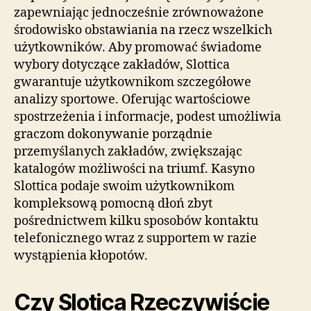
zapewniając jednocześnie zrównoważone
środowisko obstawiania na rzecz wszelkich
użytkowników. Aby promować świadome
wybory dotyczące zakładów, Slottica
gwarantuje użytkownikom szczegółowe
analizy sportowe. Oferując wartościowe
spostrzeżenia i informacje, podest umożliwia
graczom dokonywanie porządnie
przemyślanych zakładów, zwiększając
katalogów możliwości na triumf. Kasyno
Slottica podaje swoim użytkownikom
kompleksową pomocną dłoń zbyt
pośrednictwem kilku sposobów kontaktu
telefonicznego wraz z supportem w razie
wystąpienia kłopotów.
Сzy Slоtіса Rzесzywіśсіе