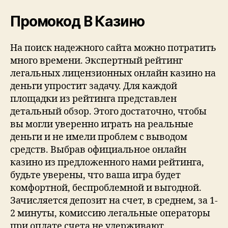
Промокод В Казино
На поиск надежного сайта можно потратить
много времени. Экспертный рейтинг
легальных лицензионных онлайн казино на
деньги упростит задачу. Для каждой
площадки из рейтинга представлен
детальный обзор. Этого достаточно, чтобы
вы могли уверенно играть на реальные
деньги и не имели проблем с выводом
средств. Выбрав официальное онлайн
казино из предложенного нами рейтинга,
будьте уверены, что ваша игра будет
комфортной, беспроблемной и выгодной.
Зачисляется депозит на счет, в среднем, за 1-
2 минуты, комиссию легальные операторы
при оплате счета не удерживают.