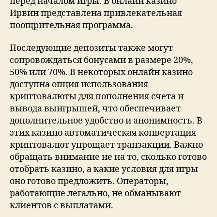
перед началом игры. В онлайн казино
Ирвин представлена привлекательная
поощрительная программа.
Последующие депозиты также могут
сопровождаться бонусами в размере 20%,
50% или 70%. В некоторых онлайн казино
доступна опция использования
криптовалюты для пополнения счета и
вывода выигрышей, что обеспечивает
дополнительное удобство и анонимность. В
этих казино автоматическая конвертация
криптовалют упрощает транзакции. Важно
обращать внимание не на то, сколько готово
отобрать казино, а какие условия для игры
оно готово предложить. Операторы,
работающие легально, не обманывают
клиентов с выплатами.