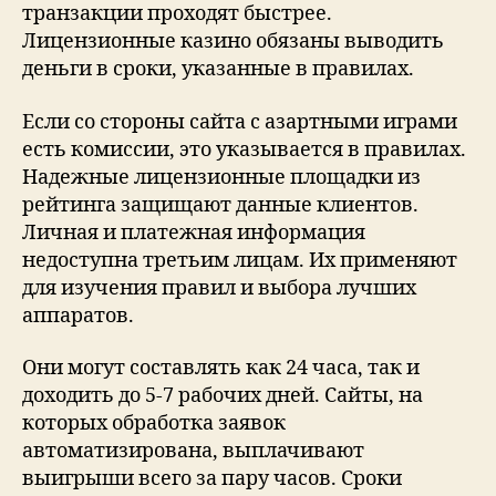
транзакции проходят быстрее.
Лицензионные казино обязаны выводить
деньги в сроки, указанные в правилах.
Если со стороны сайта с азартными играми
есть комиссии, это указывается в правилах.
Надежные лицензионные площадки из
рейтинга защищают данные клиентов.
Личная и платежная информация
недоступна третьим лицам. Их применяют
для изучения правил и выбора лучших
аппаратов.
Они могут составлять как 24 часа, так и
доходить до 5-7 рабочих дней. Сайты, на
которых обработка заявок
автоматизирована, выплачивают
выигрыши всего за пару часов. Сроки