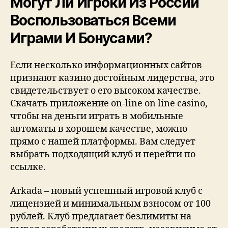
Могут Ли Игроки Из России
Воспользоваться Всеми
Играми И Бонусами?
Если несколько информационных сайтов
признают казино достойным лидерства, это
свидетельствует о его высоком качестве.
Скачать приложение on-line on line casino,
чтобы на деньги играть в мобильные
автоматы в хорошем качестве, можно
прямо с нашей платформы. Вам следует
выбрать подходящий клуб и перейти по
ссылке.
Arkada – новый успешный игровой клуб с
лицензией и минимальным взносом от 100
рублей. Клуб предлагает безлимиты на