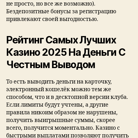
не просто, но все же возможно).
Бездепозитные бонусы за регистрацию
привлекают своей выгодностью.
Рейтинг Самых Лучших
Казино 2025 На Деньги С
Честным Выводом
То есть выводить деньги на карточку,
электронный кошелёк можно тем же
способом, что и в десктопной версии клуба.
Если лимиты будут учтены, а другие
правила никоим образом не нарушены,
получить выигрышные суммы, скорее
всего, получится моментально. Казино с
быстрыми выплатами позволяют получить