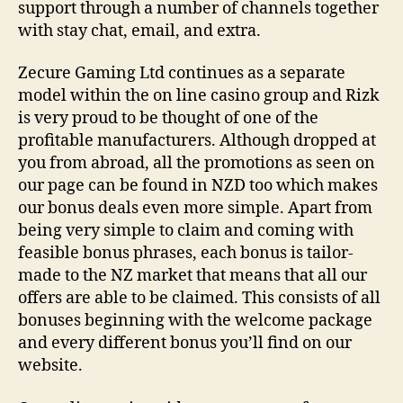
support through a number of channels together
with stay chat, email, and extra.
Zecure Gaming Ltd continues as a separate
model within the on line casino group and Rizk
is very proud to be thought of one of the
profitable manufacturers. Although dropped at
you from abroad, all the promotions as seen on
our page can be found in NZD too which makes
our bonus deals even more simple. Apart from
being very simple to claim and coming with
feasible bonus phrases, each bonus is tailor-
made to the NZ market that means that all our
offers are able to be claimed. This consists of all
bonuses beginning with the welcome package
and every different bonus you’ll find on our
website.