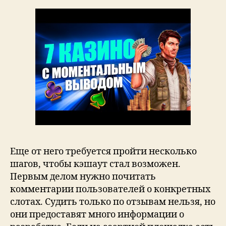
Еще от него требуется пройти несколько
шагов, чтобы кэшаут стал возможен.
Первым делом нужно почитать
комментарии пользователей о конкретных
слотах. Судить только по отзывам нельзя, но
они предоставят много информации о