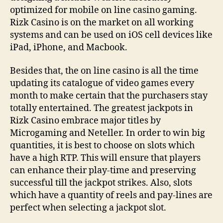
optimized for mobile on line casino gaming.
Rizk Casino is on the market on all working
systems and can be used on iOS cell devices like
iPad, iPhone, and Macbook.
Besides that, the on line casino is all the time
updating its catalogue of video games every
month to make certain that the purchasers stay
totally entertained. The greatest jackpots in
Rizk Casino embrace major titles by
Microgaming and Neteller. In order to win big
quantities, it is best to choose on slots which
have a high RTP. This will ensure that players
can enhance their play-time and preserving
successful till the jackpot strikes. Also, slots
which have a quantity of reels and pay-lines are
perfect when selecting a jackpot slot.