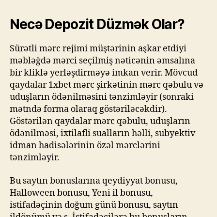
Necə Depozit Düzmək Olar?
Sürətli mərc rejimi müştərinin aşkar etdiyi
məbləğdə mərci seçilmiş nəticənin əmsalına
bir kliklə yerləşdirməyə imkan verir. Mövcud
qaydalar 1xbet mərc şirkətinin mərc qəbulu və
uduşların ödənilməsini tənzimləyir (sonraki
mətndə forma olaraq göstəriləcəkdir).
Göstərilən qaydalar mərc qəbulu, uduşların
ödənilməsi, ixtilafli sualların həlli, subyektiv
idman hadisələrinin özəl mərclərini
tənzimləyir.
Bu saytın bonuslarına qeydiyyat bonusu,
Halloween bonusu, Yeni il bonusu,
istifadəçinin doğum günü bonusu, saytın