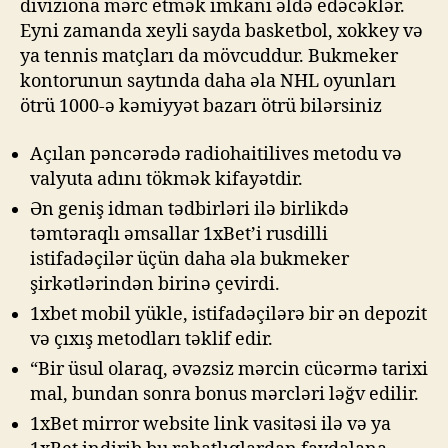
diviziona mərc etmək imkanı əldə edəcəklər.
Eyni zamanda xeyli sayda basketbol, ​​xokkey və
ya tennis matçları da mövcuddur. Bukmeker
kontorunun saytında daha əla NHL oyunları
ötrü 1000-ə kəmiyyət bazarı ötrü bilərsiniz
Açılan pəncərədə radiohaitilives metodu və
valyuta adını tökmək kifayətdir.
Ən geniş idman tədbirləri ilə birlikdə
təmtəraqlı əmsallar 1xBet’i rusdilli
istifadəçilər üçün daha əla bukmeker
şirkətlərindən birinə çevirdi.
1xbet mobil yükle, istifadəçilərə bir ən depozit
və çıxış metodları təklif edir.
“Bir üsul olaraq, əvəzsiz mərcin cücərmə tarixi
mal, bundan sonra bonus mərcləri ləğv edilir.
1xBet mirror website link vasitəsi ilə və ya