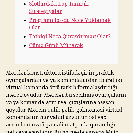
Slotlardakı Lap Tanımlı
Strategiyalar
Proqramı Ios-da Necə Yükləmək
Olar
Tətbiqi Necə Quraşdırmaq Olar?
Cümə Günü Mübarək
Mərclər konstruktoru istifadəçinin praktik
oyunçulardan və ya komandalardan ibarət iki
virtual komanda ötrü tərkib formalaşdırdığı
mərc növüdür. Mərclər bu seçilmiş oyunçuların
və ya komandaların real çıxışlarına əsasən
qoyulur. Mərcin qalib gəlib-gəlməməsi virtual
komandanın hər vahid üzvünün əsl vaxt
ərzində müvafiq əməli matçında qazandığı
nəticəyə əsaslanır. Bu bölmədə var-yox Matç