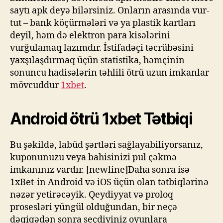
saytı apk deyə bilərsiniz. Onların arasında vur-
tut – bank köçürmələri və ya plastik kartları
deyil, həm də elektron para kisələrini
vurğulamaq lazımdır. İstifadəçi təcrübəsini
yaxşılaşdırmaq üçün statistika, həmçinin
sonuncu hadisələrin təhlili ötrü uzun imkanlar
mövcuddur
1xbet
.
Android ötrü 1xbet Tətbiqi
Bu şəkildə, labüd şərtləri sağlayabiliyorsanız,
kuponunuzu veya bahisinizi pul çəkmə
imkanınız vardır. [newline]Daha sonra isə
1xBet-in Android və iOS üçün olan tətbiqlərinə
nəzər yetirəcəyik. Qeydiyyat və proloq
prosesləri yüngül olduğundan, bir neçə
dəqiqədən sonra seçdiyiniz oyunlara