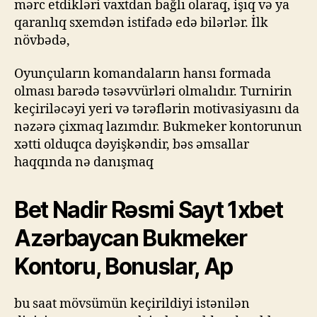
mərc etdikləri vaxtdan bağlı olaraq, işıq və ya
qaranlıq sxemdən istifadə edə bilərlər. İlk
növbədə,
Oyunçuların komandaların hansı formada
olması barədə təsəvvürləri olmalıdır. Turnirin
keçiriləcəyi yeri və tərəflərin motivasiyasını da
nəzərə çixmaq lazımdır. Bukmeker kontorunun
xətti olduqca dəyişkəndir, bəs əmsallar
haqqında nə danışmaq
Bet Nadir Rəsmi Sayt 1xbet
Azərbaycan Bukmeker
Kontoru, Bonuslar, Ap
bu saat mövsümün keçirildiyi istənilən