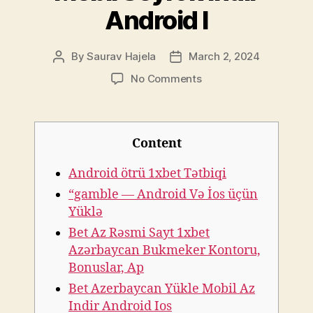
Android I
By
Saurav Hajela
March 2, 2024
No Comments
Content
Android ötrü 1xbet Tətbiqi
“gamble — Android Və İos üçün
Yüklə
Bet Az Rəsmi Sayt 1xbet
Azərbaycan Bukmeker Kontoru,
Bonuslar, Ap
Bet Azerbaycan Yükle Mobil Az
Indir Android Ios