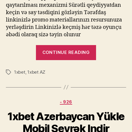
qaytarılması mexanizmi Sürətli qeydiyyatdan
keçin və say təsdiqini gözləyin Tərəfdaş
linkinizlə promo materiallarınızı resursunuza
yerləşdirin Linkinizlə keçmiş hər təzə oyunçu
əbədi olaraq sizə təyin olunur
CONTINUE READING
1xbet
,
1xbet AZ
- 926
1xbet Azerbaycan Yükle
Mobil Seyrək Indir