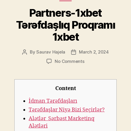
Partners-1xbet
Tərəfdaşlıq Proqramı
1xbet
By
Saurav Hajela
March 2, 2024
No Comments
Content
İdman Tərəfdaşları
Tərəfdaşlar Niyə Bizi Seçirlər?
Alətlər Sərbəst Marketinq
Alətləri