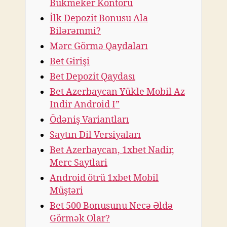
Bukmeker Kontoru
İlk Depozit Bonusu Ala
Bilərəmmi?
Mərc Görmə Qaydaları
Bet Girişi
Bet Depozit Qaydası
Bet Azerbaycan Yükle Mobil Az
Indir Android I”
Ödəniş Variantları
Saytın Dil Versiyaları
Bet Azerbaycan, 1xbet Nadir,
Merc Saytlari
Android ötrü 1xbet Mobil
Müştəri
Bet 500 Bonusunu Necə Əldə
Görmək Olar?