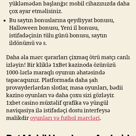
yükləmədən başlanğıc mobil cihazınızda daha
çox ayar etməlisiniz.
Bu saytın bonuslarına qeydiyyat bonusu,
Halloween bonusu, Yeni il bonusu,
istifadəçinin tülu günü bonusu, saytın
ildönümü və s.
Daha əla mərc qərarları çixmaq ötrü matçı canlı
izləyin! Bir kliklə 1xBet kazinoda özünüzü
1000-lərlə maraqlı oyunun əhatəsində
tapacaqsınız. Platformada daha şah
provayderlərdən slotlar, masa oyunları, bədii
kazino oyunları və daha çoxu sizi gözləyir.
1xbet casino müxtəlif qrafika və yüngül
naviqasiya ilə istifadəçi dostu interfeysə
malikdir
oyunları və futbol mərcləri
.