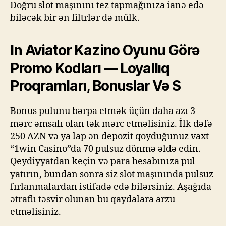
Doğru slot maşınını tez tapmağınıza ianə edə
biləcək bir ən filtrlər də mülk.
In Aviator Kazino Oyunu Görə
Promo Kodları — Loyallıq
Proqramları, Bonuslar Və S
Bonus pulunu bərpa etmək üçün daha azı 3
mərc əmsalı olan tək mərc etməlisiniz. İlk dəfə
250 AZN və ya lap ən depozit qoyduğunuz vaxt
“1win Casino”da 70 pulsuz dönmə əldə edin.
Qeydiyyatdan keçin və para hesabınıza pul
yatırın, bundan sonra siz slot maşınında pulsuz
fırlanmalardan istifadə edə bilərsiniz. Aşağıda
ətraflı təsvir olunan bu qaydalara arzu
etməlisiniz.