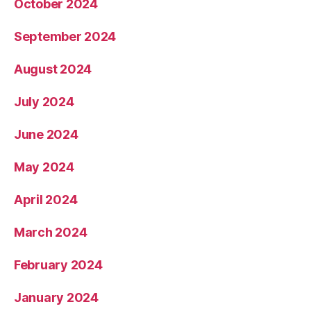
October 2024
September 2024
August 2024
July 2024
June 2024
May 2024
April 2024
March 2024
February 2024
January 2024