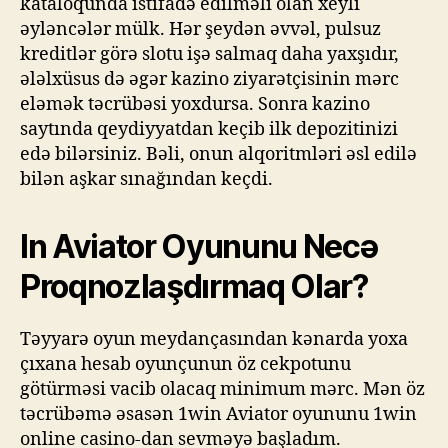
kataloqunda istifadə edilməli olan xeyli
əyləncələr mülk. Hər şeydən əvvəl, pulsuz
kreditlər görə slotu işə salmaq daha yaxşıdır,
ələlxüsus də əgər kazino ziyarətçisinin mərc
eləmək təcrübəsi yoxdursa. Sonra kazino
saytında qeydiyyatdan keçib ilk depozitinizi
edə bilərsiniz. Bəli, onun alqoritmləri əsl edilə
bilən aşkar sınağından keçdi.
In Aviator Oyununu Necə
Proqnozlaşdırmaq Olar?
Təyyarə oyun meydançasından kənarda yoxa
çıxana hesab oyunçunun öz cekpotunu
götürməsi vacib olacaq minimum mərc. Mən öz
təcrübəmə əsasən 1win Aviator oyununu 1win
online casino-dan sevməyə başladım.