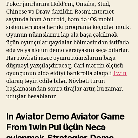
Poker janrlarına Hold’em, Omaha, Stud,
Chinese və Draw daxildir. Rəsmi internet
saytında həm Android, həm də iOS mobil
sistemləri görə hər iki proqrama keçidlər mülk.
Oyunun nüanslarını lap əla başa çəkilmək
üçün oyunçular qaydalar bölməsindən istifadə
edə və ya slotun demo versiyasını seçə bilərlər.
Hər növbəti mərc oyunu nüanslarını başa
düşməyi yaxşılaşdıracaq. Cari mərcin ölçüsü
oyunçunun əldə etdiyi bankrolla əlaqəli
1win
olaraq təyin edilə bilər. Növbəti turun
başlamasından sonra tirajlar artır, bu zaman
uduşlar hesablanır.
In Aviator Demo Aviator Game
From 1win Pul üçün Necə
əylənmək, Strateqlər, Demo,