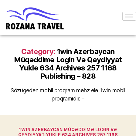
Category:
1win Azerbaycan
Müqəddimə Login Və Qeydiyyat
Yukle 634 Archives 257 1168
Publishing – 828
Sözügedən mobil proqram məhz elə 1win mobil
proqramıdır. –
1WIN AZERBAYCAN MÜQƏDDIMƏ LOGIN VƏ
QEYDIYYAT YUKLE 634 ARCHIVES 257 1168