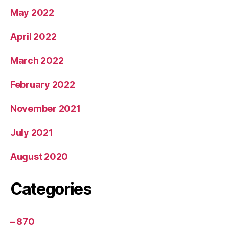
May 2022
April 2022
March 2022
February 2022
November 2021
July 2021
August 2020
Categories
– 870