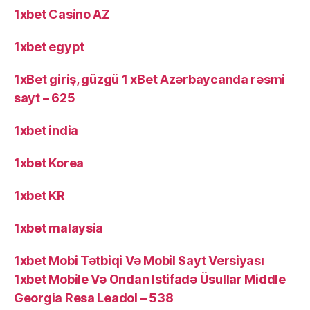
1xbet Casino AZ
1xbet egypt
1xBet giriş, güzgü 1 xBet Azərbaycanda rəsmi
sayt – 625
1xbet india
1xbet Korea
1xbet KR
1xbet malaysia
1xbet Mobi Tətbiqi Və Mobil Sayt Versiyası
1xbet Mobile Və Ondan Istifadə Üsullar Middle
Georgia Resa Leadol – 538