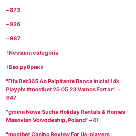
– 873
– 926
– 987
! Nessuna categoria
! Без рубрики
"Fifa Bet365 Ao Palpitante Banca Inicial 14k
Playpix #mostbet 25 05 23 Vamos Forrar!" –
847
"gmina Nowa Sucha Holiday Rentals & Homes
Masovian Voivodeship, Poland" – 41
"mostbet Casino Review For Us-players