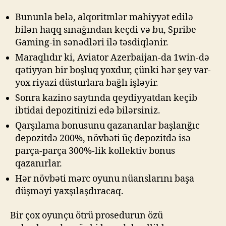
Bununla belə, alqoritmlər mahiyyət edilə
bilən haqq sınağından keçdi və bu, Spribe
Gaming-in sənədləri ilə təsdiqlənir.
Maraqlıdır ki, Aviator Azerbaijan-da 1win-də
qətiyyən bir boşluq yoxdur, çünki hər şey var-
yox riyazi düsturlara bağlı işləyir.
Sonra kazino saytında qeydiyyatdan keçib
ibtidai depozitinizi edə bilərsiniz.
Qarşılama bonusunu qazananlar başlanğıc
depozitdə 200%, növbəti üç depozitdə isə
parça-parça 300%-lik kollektiv bonus
qazanırlar.
Hər növbəti mərc oyunu nüanslarını başa
düşməyi yaxşılaşdıracaq.
Bir çox oyunçu ötrü prosedurun özü