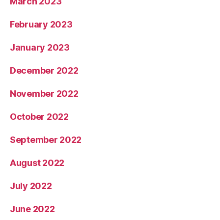
March 2023
February 2023
January 2023
December 2022
November 2022
October 2022
September 2022
August 2022
July 2022
June 2022