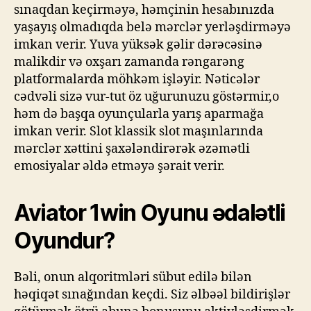
sınaqdan keçirməyə, həmçinin hesabınızda
yaşayış olmadıqda belə mərclər yerləşdirməyə
imkan verir. Yuva yüksək gəlir dərəcəsinə
malikdir və oxşarı zamanda rəngarəng
platformalarda möhkəm işləyir. Nəticələr
cədvəli sizə vur-tut öz uğurunuzu göstərmir,o
həm də başqa oyunçularla yarış aparmağa
imkan verir. Slot klassik slot maşınlarında
mərclər xəttini şaxələndirərək əzəmətli
emosiyalar əldə etməyə şərait verir.
Aviator 1win Oyunu ədalətli
Oyundur?
Bəli, onun alqoritmləri sübut edilə bilən
həqiqət sınağından keçdi. Siz əlbəəl bildirişlər