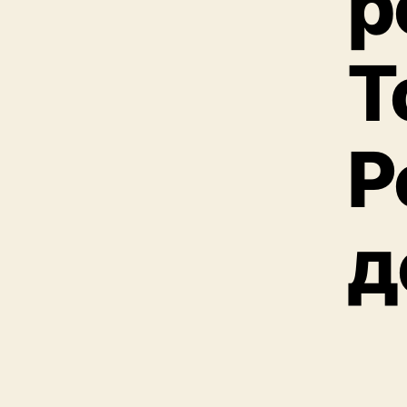
р
Т
Р
д