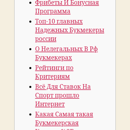
Фрибеты И Бонусная
Программа
Топ-10 главных
Надежных Букмекеры
россии
О Нелегальных В Рф
Букмекерах
Рейтинги по
Критериям
Всё Для Ставок На
Спорт прошло
Интернет
Какая Самая такая
Букмекерская