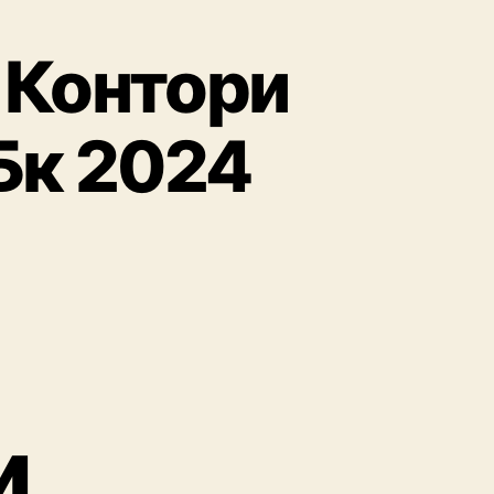
 Контори
 Бк 2024
и