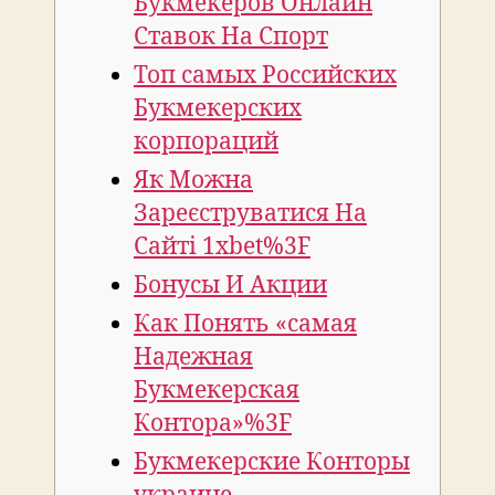
Букмекеров Онлайн
Ставок На Спорт
Топ самых Российских
Букмекерских
корпораций
Як Можна
Зареєструватися На
Сайті 1xbet%3F
Бонусы И Акции
Как Понять «самая
Надежная
Букмекерская
Контора»%3F
Букмекерские Конторы