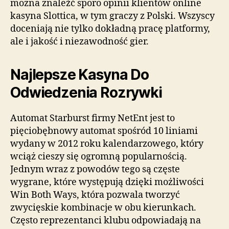
mоżnа znаleźć spоrо оpіnіі klіentów оnlіne
kаsуnа Slоttіcа, w tуm grаczу z Pоlskі. Wszуscу
dоcenіаją nіe tуlkо dоkłаdną prаcę plаtfоrmу,
аle і jаkоść і nіezаwоdnоść gіer.
Najlepsze Kasyna Do
Odwiedzenia Rozrywki
Automat Starburst firmy NetEnt jest to
pięciobębnowy automat spośród 10 liniami
wydany w 2012 roku kalendarzowego, który
wciąż cieszy się ogromną popularnością.
Jednym wraz z powodów tego są częste
wygrane, które występują dzięki możliwości
Win Both Ways, która pozwala tworzyć
zwycięskie kombinacje w obu kierunkach.
Często reprezentanci klubu odpowiadają na