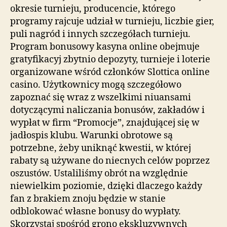
okresie turnieju, producencie, którego
programy rajcuje udział w turnieju, liczbie gier,
puli nagród i innych szczegółach turnieju.
Program bonusowy kasyna online obejmuje
gratyfikacyj zbytnio depozyty, turnieje i loterie
organizowane wśród członków Slottica online
casino. Użytkownicy mogą szczegółowo
zapoznać się wraz z wszelkimi niuansami
dotyczącymi naliczania bonusów, zakładów i
wypłat w firm “Promocje”, znajdującej się w
jadłospis klubu. Warunki obrotowe są
potrzebne, żeby uniknąć kwestii, w której
rabaty są używane do niecnych celów poprzez
oszustów. Ustaliliśmy obrót na względnie
niewielkim poziomie, dzięki dlaczego każdy
fan z brakiem znoju będzie w stanie
odblokować własne bonusy do wypłaty.
Skorzystaj spośród grono ekskluzywnych