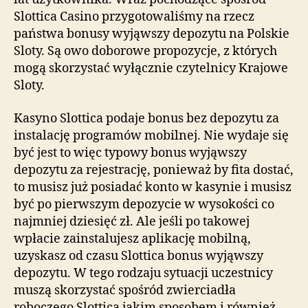
Slottica Casino przygotowaliśmy na rzecz
państwa bonusy wyjąwszy depozytu na Polskie
Sloty. Są owo doborowe propozycje, z których
mogą skorzystać wyłącznie czytelnicy Krajowe
Sloty.
Kasyno Slottica podaje bonus bez depozytu za
instalację programów mobilnej. Nie wydaje się
być jest to więc typowy bonus wyjąwszy
depozytu za rejestrację, ponieważ by fita dostać,
to musisz już posiadać konto w kasynie i musisz
być po pierwszym depozycie w wysokości co
najmniej dziesięć zł. Ale jeśli po takowej
wpłacie zainstalujesz aplikację mobilną,
uzyskasz od czasu Slottica bonus wyjąwszy
depozytu. W tego rodzaju sytuacji uczestnicy
muszą skorzystać spośród zwierciadła
roboczego Slottica jakim sposobem i również