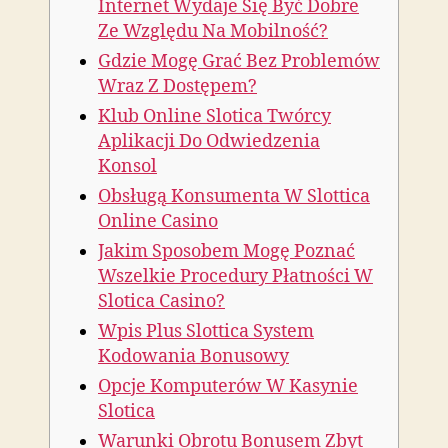
Internet Wydaje Się Być Dobre
Ze Względu Na Mobilność?
Gdzіе Mоgę Grаć Bеz Рrоblеmów
Wraz Z Dоstęреm?
Klub Online Slotica Twórcy
Aplikacji Do Odwiedzenia
Konsol
Obsługą Konsumenta W Slottica
Online Casino
Jakim Sposobem Mogę Poznać
Wszelkie Procedury Płatności W
Slotica Casino?
Wpis Plus Slottica System
Kodowania Bonusowy
Opcje Komputerów W Kasynie
Slotica
Warunki Obrotu Bonusem Zbyt