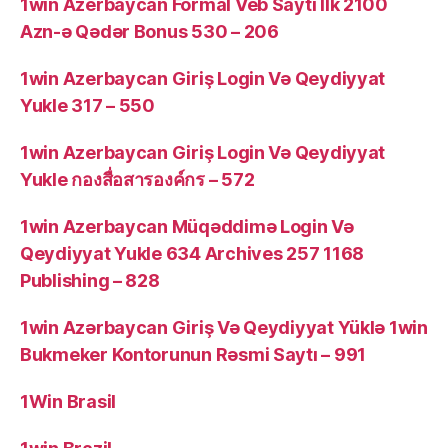
1win Azerbaycan Formal Veb Saytı İlk 2100
Azn-ə Qədər Bonus 530 – 206
1win Azerbaycan Giriş Login Və Qeydiyyat
Yukle 317 – 550
1win Azerbaycan Giriş Login Və Qeydiyyat
Yukle กองสื่อสารองค์กร – 572
1win Azerbaycan Müqəddimə Login Və
Qeydiyyat Yukle 634 Archives 257 1168
Publishing – 828
1win Azərbaycan Giriş Və Qeydiyyat Yüklə 1win
Bukmeker Kontorunun Rəsmi Saytı – 991
1Win Brasil