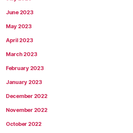
June 2023
May 2023
April 2023
March 2023
February 2023
January 2023
December 2022
November 2022
October 2022