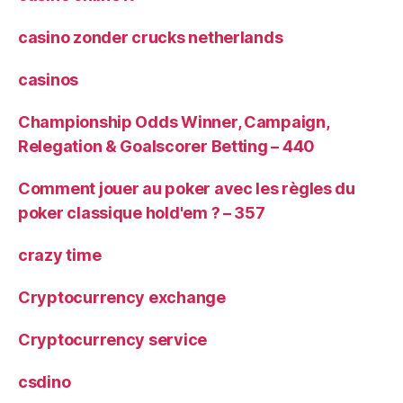
casino zonder crucks netherlands
casinos
Championship Odds Winner, Campaign,
Relegation & Goalscorer Betting – 440
Comment jouer au poker avec les règles du
poker classique hold'em ? – 357
crazy time
Cryptocurrency exchange
Cryptocurrency service
csdino