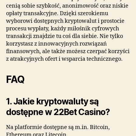
cenią sobie szybkość, anonimowość oraz niskie
opłaty transakcyjne. Dzięki szerokiemu
wyborowi dostępnych kryptowalut i prostocie
procesu wypłaty, każdy miłośnik cyfrowych
transakcji znajdzie tu coś dla siebie. Nie tylko
korzystasz z innowacyjnych rozwiązań
finansowych, ale także możesz czerpać korzyści
z atrakcyjnych ofert i wsparcia technicznego.
FAQ
1. Jakie kryptowaluty są
dostępne w 22Bet Casino?
Na platformie dostępne są m.in. Bitcoin,
Ethereum oraz Litecoin.