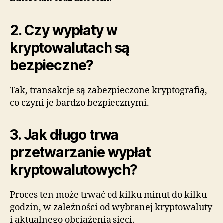
2. Czy wypłaty w
kryptowalutach są
bezpieczne?
Tak, transakcje są zabezpieczone kryptografią,
co czyni je bardzo bezpiecznymi.
3. Jak długo trwa
przetwarzanie wypłat
kryptowalutowych?
Proces ten może trwać od kilku minut do kilku
godzin, w zależności od wybranej kryptowaluty
i aktualnego obciążenia sieci.