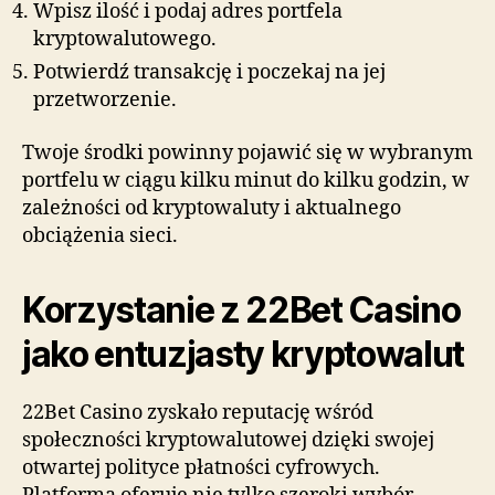
Wpisz ilość i podaj adres portfela
kryptowalutowego.
Potwierdź transakcję i poczekaj na jej
przetworzenie.
Twoje środki powinny pojawić się w wybranym
portfelu w ciągu kilku minut do kilku godzin, w
zależności od kryptowaluty i aktualnego
obciążenia sieci.
Korzystanie z 22Bet Casino
jako entuzjasty kryptowalut
22Bet Casino zyskało reputację wśród
społeczności kryptowalutowej dzięki swojej
otwartej polityce płatności cyfrowych.