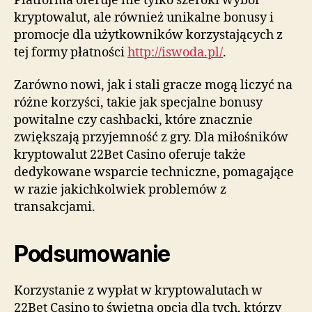
Platforma oferuje nie tylko szeroki wybór
kryptowalut, ale również unikalne bonusy i
promocje dla użytkowników korzystających z
tej formy płatności
http://iswoda.pl/
.
Zarówno nowi, jak i stali gracze mogą liczyć na
różne korzyści, takie jak specjalne bonusy
powitalne czy cashbacki, które znacznie
zwiększają przyjemność z gry. Dla miłośników
kryptowalut 22Bet Casino oferuje także
dedykowane wsparcie techniczne, pomagające
w razie jakichkolwiek problemów z
transakcjami.
Podsumowanie
Korzystanie z wypłat w kryptowalutach w
22Bet Casino to świetna opcja dla tych, którzy