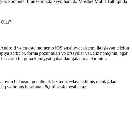
ar-yox kompüter brauzerinizdə xeyr, həm də Mostbet Mobil Tətbiqində
 Olar?
 Android və en este momento iOS əməliyyat sistemi ilə işləyən telefon
pıya zərbələr, forma pozuntuları və ofsaydlar var. Siz həmçinin, əgər
 hissəsini bu günə kəmiyyət qabaqdan gələn matçlar tutur.
k və oyun balansını genəltmək lazımdır. Əlavə edilmiş məbləğdən
lacaq və bonus hesabına köçürüləcək mostbet az.