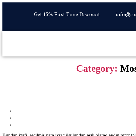
Get 15% First Time Discount
info@ro
Category:
Mos
Bundan izafi, seçilmiş para ixrac üsulundan asılı olaraq aydın mərc tə