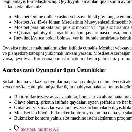
bağlı anlayış formalaşdıracaq. Qeydiyyatı tamamladıqdan sonra avtom
istifadə edə bilərsiniz.
Mos bet Online online casino veb-saytı hirsli göy rəng sxemində 
Mostbet Az 45-də Idman Mərclərinin Müəyyənləşdirilməsidir M
Mostbet para mükafatları, pulsuz mərclər və” “pulsuz fırlanmala
• Qismən qalibiyyət – əgər bir matçın qaytarılması olarsa, onun
[newline]Ayrıca poker bölməsi var ki, burada turnirlərdə işti
Əvvəlcə miqdar məlumatlarınızdan istifadə etməklə Mostbet veb-saytı 
və planşetlərə tətbiqini yükləmək imkanı yaradır. MostBet Azerbaijan 
varsa, qeydiyyat formasına bonuslar üçün mülayim gəlmisiniz promo k
Azərbaycanlı Oyunçular üçün Üstünlüklər
Şirkət idmana və kazino oyunlarına para qoyuluşları üçün əlverişli ak
veycer x60-a çatdıqda müştərilər üçün mahiyyət balansa bonus köçürülü
Bu turnirlər tez-tez əvəzsiz spinlər, bonuslar və ahora hətta prak
Əlavə olaraq, şirkətin istifadə qaydaları eyzən şəffafdır və hər b
Onlar əvəzsiz mərclər və ahora əvəzsiz fırlanmalarla dəyişdirilə 
MostBet lap böyük bukmeker kontoru yox, amma daha yaxşıları
Bukmeker kontoru yalnız slot machine istehsalçılarının proqram 
mostbet
,
mostbet AZ