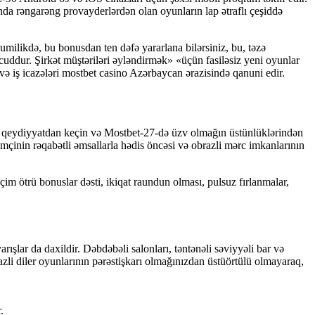
da rəngarəng provayderlərdən olan oyunların lap ətraflı çeşiddə
umilikdə, bu bonusdan ten dəfə yararlana bilərsiniz, bu, təzə
vcuddur. Şirkət müştəriləri əyləndirmək» «üçün fasiləsiz yeni oyunlar
ə iş icazələri mostbet casino Azərbaycan ərazisində qanuni edir.
gün qeydiyyatdan keçin və Mostbet-27-də üzv olmağın üstünlüklərindən
əmçinin rəqabətli əmsallarla hədis öncəsi və obrazli mərc imkanlarının
çim ötrü bonuslar dəsti, ikiqat raundun olması, pulsuz fırlanmalar,
şlar da daxildir. Dəbdəbəli salonları, təntənəli səviyyəli bar və
azli diler oyunlarının pərəstişkarı olmağınızdan üstüörtülü olmayaraq,
.