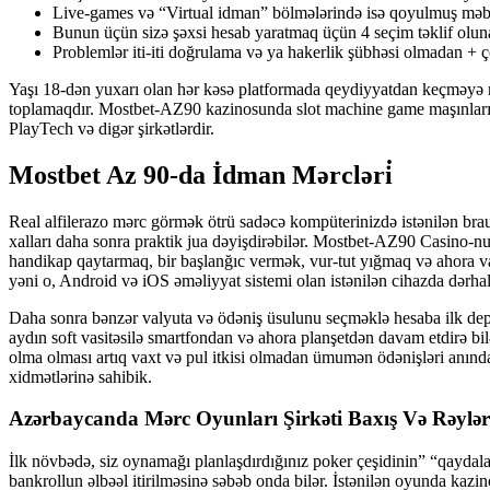
Live-games və “Virtual idman” bölmələrində isə qoyulmuş məblə
Bunun üçün sizə şəxsi hesab yaratmaq üçün 4 seçim təklif oluna
Problemlər iti-iti doğrulama və ya hakerlik şübhəsi olmadan +
Yaşı 18-dən yuxarı olan hər kəsə platformada qeydiyyatdan keçməyə rüs
toplamaqdır. Mostbet-AZ90 kazinosunda slot machine game maşınlarınd
PlayTech və digər şirkətlərdir.
Mostbet Az 90-da İdman Mərcləri̇
Real alfilerazo mərc görmək ötrü sadəcə kompüterinizdə istənilən bra
xalları daha sonra praktik jua dəyişdirəbilər. Mostbet-AZ90 Casino-nun
handikap qaytarmaq, bir başlanğıc vermək, vur-tut yığmaq və ahora v
yəni o, Android və iOS əməliyyat sistemi olan istənilən cihazda dərhal,
Daha sonra bənzər valyuta və ödəniş üsulunu seçməklə hesaba ilk depo
aydın soft vasitəsilə smartfondan və ahora planşetdən davam etdirə bil
olma olması artıq vaxt və pul itkisi olmadan ümumən ödənişləri anında
xidmətlərinə sahibik.
Azərbaycanda Mərc Oyunları Şirkəti Baxış Və Rəylər
İlk növbədə, siz oynamağı planlaşdırdığınız poker çeşidinin” “qaydala
bankrollun əlbəəl itirilməsinə səbəb onda bilər. İstənilən oyunda kaz