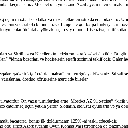
sindən keçməlisiniz. Mostbet onlayn kazino Azərbaycan internet məkanın
q üçün müxtəlif» «alətlər və məsləhətlərdən istifadə edə bilərsiniz. Üm
 hesabınıza daxil ola bilmirsinizsə, frangente gur bərpa funksiyaları mö
oyunçular ötrü daha yüksək seçim say olunur. Lisenziya, sertifikatlar v
ları və Skrill və ya Neteller kimi elektron para kisələri daxildir. Bu 
n” “idman bazarları və hadisələrin ətraflı seçimini təklif edir. Onlar h
arı qədər inkişaf etdirici məhsullarını vurğulaya bilərsiniz. Sürətli se
n yarışlarına, dostluq görüşlərinə mərc edə bilərlər.
tordur. Ən yaxşı turnirlərdən artıq, Mostbet AZ 91 xəttinə” “kiçik yarı
ə çatdırmaq üçün yetkin yerdir. Slotların, stolüstü oyunların və ya obr
rmağı bacararsa, bonus ilk doldurmanın 125% -ni təşkil edəcəkdir.
maq ötrü şirkət Azərbaycanın Oyun Komissiyası tərəfindən də tənzimlənir