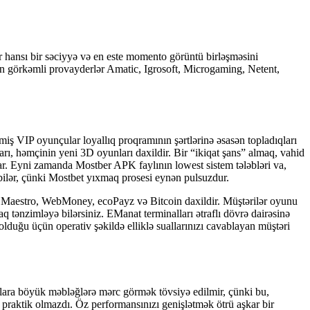
r hansı bir səciyyə və en este momento görüntü birləşməsini
n görkəmli provayderlər Amatic, Igrosoft, Microgaming, Netent,
iş VIP oyunçular loyallıq proqramının şərtlərinə əsasən topladıqları
arı, həmçinin yeni 3D oyunları daxildir. Bir “ikiqat şans” almaq, vahid
r. Eyni zamanda Mostber APK faylının lowest sistem tələbləri va,
ə bilər, çünki Mostbet yıxmaq prosesi eynən pulsuzdur.
é, Maestro, WebMoney, ecoPayz və Bitcoin daxildir. Müştərilər oyunu
q tənzimləyə bilərsiniz. EManat terminalları ətraflı dövrə dairəsinə
lduğu üçün operativ şəkildə elliklə suallarınızı cavablayan müştəri
anlara böyük məbləğlərə mərc görmək tövsiyə edilmir, çünki bu,
 praktik olmazdı. Öz performansınızı genişlətmək ötrü aşkar bir