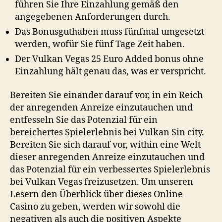
führen Sie Ihre Einzahlung gemäß den
angegebenen Anforderungen durch.
Das Bonusguthaben muss fünfmal umgesetzt
werden, wofür Sie fünf Tage Zeit haben.
Der Vulkan Vegas 25 Euro Added bonus ohne
Einzahlung hält genau das, was er verspricht.
Bereiten Sie einander darauf vor, in ein Reich
der anregenden Anreize einzutauchen und
entfesseln Sie das Potenzial für ein
bereichertes Spielerlebnis bei Vulkan Sin city.
Bereiten Sie sich darauf vor, within eine Welt
dieser anregenden Anreize einzutauchen und
das Potenzial für ein verbessertes Spielerlebnis
bei Vulkan Vegas freizusetzen. Um unseren
Lesern den Überblick über dieses Online-
Casino zu geben, werden wir sowohl die
negativen als auch die positiven Aspekte