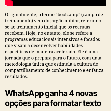
Originalmente, o termo “bootcamp” (campo de
treinamento) vem do jargão militar, referindo-
se ao treinamento inicial que os recrutas
recebem. Hoje, no entanto, ele se refere a
programas educacionais intensivos e focados
que visam a desenvolver habilidades
específicas de maneira acelerada. Ele é uma
jornada que o prepara para o futuro, com uma
metodologia única que estimula a cultura de
compartilhamento de conhecimento e enfatiza
resultados.
WhatsApp ganha 4 novas
opções para formatar texto