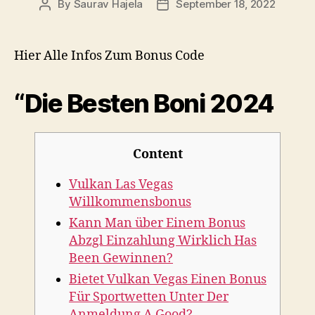
By
Saurav Hajela
September 18, 2022
Hier Alle Infos Zum Bonus Code
“Die Besten Boni 2024
Content
Vulkan Las Vegas
Willkommensbonus
Kann Man über Einem Bonus
Abzgl Einzahlung Wirklich Has
Been Gewinnen?
Bietet Vulkan Vegas Einen Bonus
Für Sportwetten Unter Der
Anmeldung A Good?