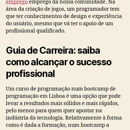
emprego
emprego da nossa comunidade. Na
área da criação de jogos, um programador tem
que ter conhecimentos de design e experiência
do usuário, mesmo que vá ter o apoio de um
profissional qualificado.
Guia de Carreira: saiba
como alcançar o sucesso
profissional
Um curso de programação num bootcamp de
programação em Lisboa é uma opção que pode
levar a resultados mais sólidos e mais rápidos,
pelo menos para quem quer apostar na
indústria da tecnologia. Relativamente à forma
como é dada a formação, num bootcamp a