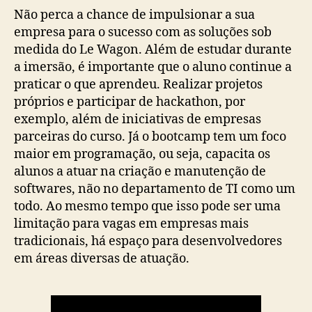
Não perca a chance de impulsionar a sua
empresa para o sucesso com as soluções sob
medida do Le Wagon. Além de estudar durante
a imersão, é importante que o aluno continue a
praticar o que aprendeu. Realizar projetos
próprios e participar de hackathon, por
exemplo, além de iniciativas de empresas
parceiras do curso. Já o bootcamp tem um foco
maior em programação, ou seja, capacita os
alunos a atuar na criação e manutenção de
softwares, não no departamento de TI como um
todo. Ao mesmo tempo que isso pode ser uma
limitação para vagas em empresas mais
tradicionais, há espaço para desenvolvedores
em áreas diversas de atuação.