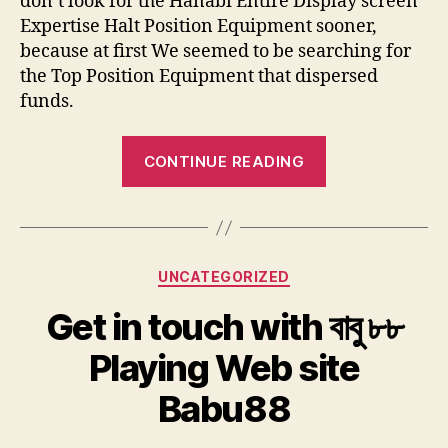
don’t look for the Hanabi Entire Display screen
Expertise Halt Position Equipment sooner,
because at first We seemed to be searching for
the Top Position Equipment that dispersed
funds.
CONTINUE READING
UNCATEGORIZED
Get in touch with বাবু ৮৮
Playing Web site
Babu88