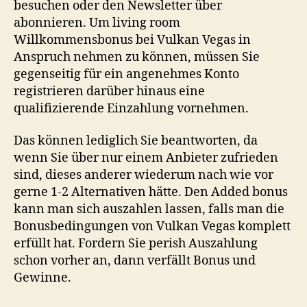
besuchen oder den Newsletter über
abonnieren. Um living room
Willkommensbonus bei Vulkan Vegas in
Anspruch nehmen zu können, müssen Sie
gegenseitig für ein angenehmes Konto
registrieren darüber hinaus eine
qualifizierende Einzahlung vornehmen.
Das können lediglich Sie beantworten, da
wenn Sie über nur einem Anbieter zufrieden
sind, dieses anderer wiederum nach wie vor
gerne 1-2 Alternativen hätte. Den Added bonus
kann man sich auszahlen lassen, falls man die
Bonusbedingungen von Vulkan Vegas komplett
erfüllt hat. Fordern Sie perish Auszahlung
schon vorher an, dann verfällt Bonus und
Gewinne.