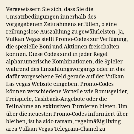
Vergewissern Sie sich, dass Sie die
Umsatzbedingungen innerhalb des
vorgegebenen Zeitrahmens erfüllen, o eine
reibungslose Auszahlung zu gewährleisten. Ja,
Vulkan Vegas stellt Promo-Codes zur Verfügung,
die spezielle Boni und Aktionen freischalten
können. Diese Codes sind in jeder Regel
alphanumerische Kombinationen, die Spieler
während des Einzahlungsvorgangs oder in das
dafür vorgesehene Feld gerade auf der Vulkan
Las vegas Website eingeben. Promo-Codes
können verschiedene Vorteile wie Bonusgelder,
Freispiele, Cashback-Angebote oder die
Teilnahme an exklusiven Turnieren bieten. Um
über die neuesten Promo-Codes informiert über
bleiben, ist ha sido ratsam, regelmäßig living
area Vulkan Vegas Telegram-Chanel zu