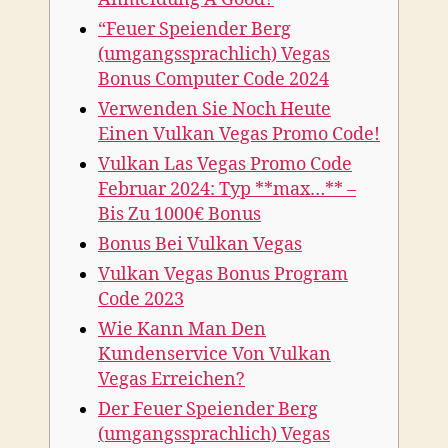
“Feuer Speiender Berg
(umgangssprachlich) Vegas
Bonus Computer Code 2024
Verwenden Sie Noch Heute
Einen Vulkan Vegas Promo Code!
Vulkan Las Vegas Promo Code
Februar 2024: Typ **max…** –
Bis Zu 1000€ Bonus
Bonus Bei Vulkan Vegas
Vulkan Vegas Bonus Program
Code 2023
Wie Kann Man Den
Kundenservice Von Vulkan
Vegas Erreichen?
Der Feuer Speiender Berg
(umgangssprachlich) Vegas