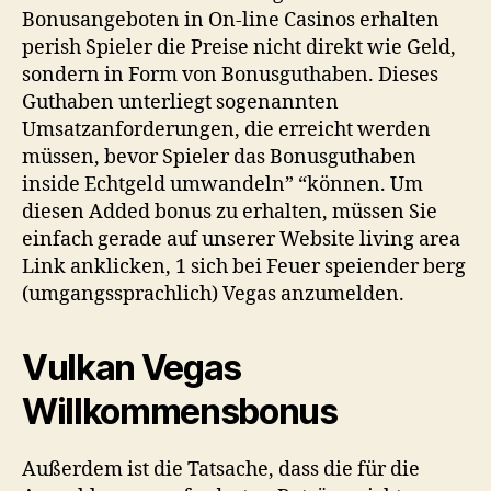
Bonusangeboten in On-line Casinos erhalten
perish Spieler die Preise nicht direkt wie Geld,
sondern in Form von Bonusguthaben. Dieses
Guthaben unterliegt sogenannten
Umsatzanforderungen, die erreicht werden
müssen, bevor Spieler das Bonusguthaben
inside Echtgeld umwandeln” “können. Um
diesen Added bonus zu erhalten, müssen Sie
einfach gerade auf unserer Website living area
Link anklicken, 1 sich bei Feuer speiender berg
(umgangssprachlich) Vegas anzumelden.
Vulkan Vegas
Willkommensbonus
Außerdem ist die Tatsache, dass die für die