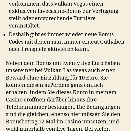
vorkommen, dass Vulkan Vegas einen
exklusiven Livecasino-Bonus zur Verfügung
stellt oder entsprechende Turniere
veranstaltet.
Deshalb gibt es immer wieder neue Bonus
Codes mit denen man immer erneut Guthaben
oder Freispiele aktivieren kann.
Neben dem Bonus mit twenty five Euro haben
unsereiner bei Vulkan Las vegas auch einen
Reward ohne Einzahlung für 10 Euro. Sie
können diesen au?erdem ganz einfach
erhalten, indem Sie dieses Konto in meinem
Casino eröffnen darüber hinaus Ihre
Telefonnummer bestätigen. Die Bedingungen
sind die gleichen, ebenso hier müssen Sie den
Bonusbetrag 12 Mal im Casino umsetzen, und
wohl innerhalb von five Tagen. Bei vielen