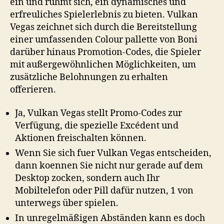
ein und rühmt sich, ein dynamisches und
erfreuliches Spielerlebnis zu bieten. Vulkan
Vegas zeichnet sich durch die Bereitstellung
einer umfassenden Colour pallette von Boni
darüber hinaus Promotion-Codes, die Spieler
mit außergewöhnlichen Möglichkeiten, um
zusätzliche Belohnungen zu erhalten
offerieren.
Ja, Vulkan Vegas stellt Promo-Codes zur
Verfügung, die spezielle Excédent und
Aktionen freischalten können.
Wenn Sie sich fuer Vulkan Vegas entscheiden,
dann koennen Sie nicht nur gerade auf dem
Desktop zocken, sondern auch Ihr
Mobiltelefon oder Pill dafür nutzen, 1 von
unterwegs über spielen.
In unregelmäßigen Abständen kann es doch