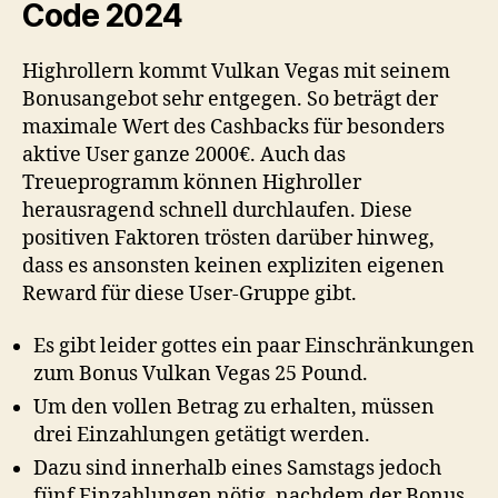
Code 2024
Highrollern kommt Vulkan Vegas mit seinem
Bonusangebot sehr entgegen. So beträgt der
maximale Wert des Cashbacks für besonders
aktive User ganze 2000€. Auch das
Treueprogramm können Highroller
herausragend schnell durchlaufen. Diese
positiven Faktoren trösten darüber hinweg,
dass es ansonsten keinen expliziten eigenen
Reward für diese User-Gruppe gibt.
Es gibt leider gottes ein paar Einschränkungen
zum Bonus Vulkan Vegas 25 Pound.
Um den vollen Betrag zu erhalten, müssen
drei Einzahlungen getätigt werden.
Dazu sind innerhalb eines Samstags jedoch
fünf Einzahlungen nötig, nachdem der Bonus