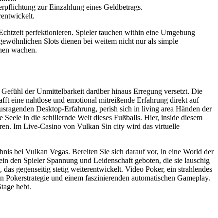
rpflichtung zur Einzahlung eines Geldbetrags.
entwickelt.
Echtzeit perfektionieren. Spieler tauchen within eine Umgebung
rgewöhnlichen Slots dienen bei weitem nicht nur als simple
onen wachen.
n Gefühl der Unmittelbarkeit darüber hinaus Erregung versetzt. Die
fft eine nahtlose und emotional mitreißende Erfahrung direkt auf
rausragenden Desktop-Erfahrung, perish sich in living area Händen der
 Seele in die schillernde Welt dieses Fußballs. Hier, inside diesem
ren. Im Live-Casino von Vulkan Sin city wird das virtuelle
ebnis bei Vulkan Vegas. Bereiten Sie sich darauf vor, in eine World der
ein den Spieler Spannung und Leidenschaft geboten, die sie lauschig
s gegenseitig stetig weiterentwickelt. Video Poker, ein strahlendes
 von Pokerstrategie und einem faszinierenden automatischen Gameplay.
Stage hebt.