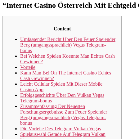
“Internet Casino Österreich Mit Echtgeld 
Content
Umfassender Bericht Über Den Feuer Speiender
Berg (umgangssprachlich) Vegas Telegram-
bonus
Bei Welchen Spielen Koennte Man Echtes Cash
Gewinnen?
Vorteile
Kann Man Bei On The Internet Casino Echtes
Cash Gewinnen?
Leicht Cellular Spielen Mit Dieser Mobile
Casino App
Erfolgsgeschichte Über Den Vulkan Vegas
Telegram-bonus
Zusammenfassung Der Neuesten
Forschungsergebnisse Zum Feuer Speiender
Berg (umgangssprachlich) Vegas Telegram-
bonus
Die Vorteile Des Telegram Vulkan Vegas
Spielauswahl Gerade Auf Telegram Vulkan