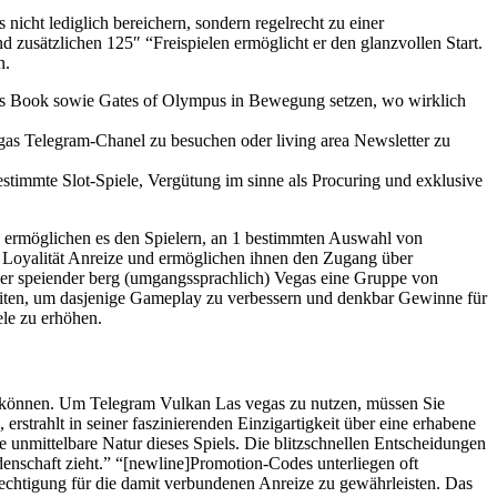
icht lediglich bereichern, sondern regelrecht zu einer
zusätzlichen 125″ “Freispielen ermöglicht er den glanzvollen Start.
n.
ses Book sowie Gates of Olympus in Bewegung setzen, wo wirklich
gas Telegram-Chanel zu besuchen oder living area Newsletter zu
estimmte Slot-Spiele, Vergütung im sinne als Procuring und exklusive
e ermöglichen es den Spielern, an 1 bestimmten Auswahl von
d Loyalität Anreize und ermöglichen ihnen den Zugang über
uer speiender berg (umgangssprachlich) Vegas eine Gruppe von
hkeiten, um dasjenige Gameplay zu verbessern und denkbar Gewinne für
le zu erhöhen.
n können. Um Telegram Vulkan Las vegas zu nutzen, müssen Sie
erstrahlt in seiner faszinierenden Einzigartigkeit über eine erhabene
 unmittelbare Natur dieses Spiels. Die blitzschnellen Entscheidungen
idenschaft zieht.” “[newline]Promotion-Codes unterliegen oft
rechtigung für die damit verbundenen Anreize zu gewährleisten. Das