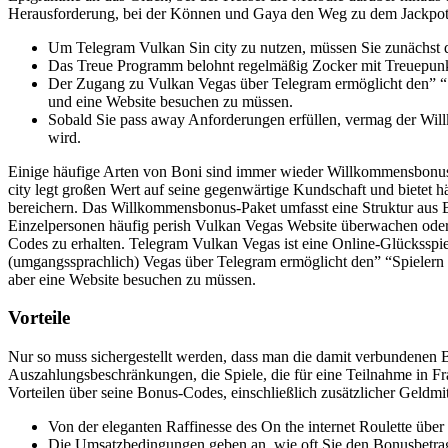
Herausforderung, bei der Können und Gaya den Weg zu dem Jackpot
Um Telegram Vulkan Sin city zu nutzen, müssen Sie zunächst di
Das Treue Programm belohnt regelmäßig Zocker mit Treuepunkte
Der Zugang zu Vulkan Vegas über Telegram ermöglicht den” “Sp
und eine Website besuchen zu müssen.
Sobald Sie pass away Anforderungen erfüllen, vermag der Wil
wird.
Einige häufige Arten von Boni sind immer wieder Willkommensbonuss
city legt großen Wert auf seine gegenwärtige Kundschaft und bietet 
bereichern. Das Willkommensbonus-Paket umfasst eine Struktur aus B
Einzelpersonen häufig perish Vulkan Vegas Website überwachen oder
Codes zu erhalten. Telegram Vulkan Vegas ist eine Online-Glücksspie
(umgangssprachlich) Vegas über Telegram ermöglicht den” “Spielern 
aber eine Website besuchen zu müssen.
Vorteile
Nur so muss sichergestellt werden, dass man die damit verbundenen B
Auszahlungsbeschränkungen, die Spiele, die für eine Teilnahme in F
Vorteilen über seine Bonus-Codes, einschließlich zusätzlicher Geldmi
Von der eleganten Raffinesse des On the internet Roulette über
Die Umsatzbedingungen geben an, wie oft Sie den Bonusbetra