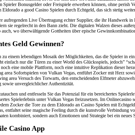
 Spieler Bonusgelder oder Freispiele erwerben können, ohne perish Ve
Eldorado a good Casino Spielen durch Echtgeld, das sich stetig weiter
r aufregenden Live Übertragung echter Supplier, die ihr Handwerk in 
dern sie regelrecht in den Bann zieht. Die digitalen Walzen dieses auße
p auch, wo überwältigende Gottheiten über epische Gewinnkombinati
htes Geld Gewinnen?
in zu einem lebendigen Mosaik der Möglichkeiten, das die Spieler in ei
 einfach nur die Türen zu einer World des Glücksspiels, jedoch” “scha
 noch eine mobile Plattform, noch eine intuitive Replikation dieser he
ving area Sofortspielen von Vulkan Vegas, entführt Zocker mit Herz sowie
 living area Versuch des Torwarts, den entscheidenden Elfmeter abzuweh
 sowie unvergleichlicher Authentizität.
utauchen und entfesseln Sie das Potenzial für ein bereichertes Spielerl
ertes Spielerlebnis unter Vulkan Vegas freizusetzen. Im Onlinecasino s
em Zocker die Tore zu dem Eldorado an Casino Spielen mit Echtgeld, da
gas, entfaltet seine magische Feeling durch die kunstvolle Verbindung
omaten kombiniert, sondern auch Emotionen und Strategie bei ein neues 
ile Casino App