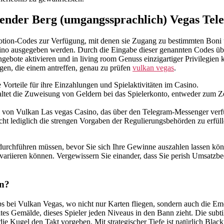
ender Berg (umgangssprachlich) Vegas Tel
romotion-Codes zur Verfügung, mit denen sie Zugang zu bestimmten Boni
ino ausgegeben werden. Durch die Eingabe dieser genannten Codes übe
ebote aktivieren und in living room Genuss einzigartiger Privilegien 
gen, die einem antreffen, genau zu prüfen
vulkan vegas
.
Vorteile für ihre Einzahlungen und Spielaktivitäten im Casino.
ltet die Zuweisung von Geldern bei das Spielerkonto, entweder zum Ze
s von Vulkan Las vegas Casino, das über den Telegram-Messenger verfü
cht lediglich die strengen Vorgaben der Regulierungsbehörden zu erfül
durchführen müssen, bevor Sie sich Ihre Gewinne auszahlen lassen kö
ie variieren können. Vergewissern Sie einander, dass Sie perish Umsat
en?
ps bei Vulkan Vegas, wo nicht nur Karten fliegen, sondern auch die E
altes Gemälde, dieses Spieler jeden Niveaus in den Bann zieht. Die subt
 Kugel den Takt vorgeben. Mit strategischer Tiefe ist natürlich Blackj