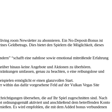
 living room Newsletter zu abonnieren. Ein No-Deposit-Bonus ist
es Geldbetrags. Dies bietet den Spielern die Möglichkeit, dieses
ndern” “schafft eine nahtlose sowie emotional mitreißende Erfahrung
darüber hinaus keine Angebote und Aktionen zu überhören.
chränkungen umfassen, genau zu beachten, o eine reibungslose und
spielen ermöglicht er einen glanzvollen Start.
 within das dafür vorgesehene Feld auf der Vulkan Vegas Site
richtigungen übersehen, die auf Ihr Spiel zugeschnitten sind. Nach
t ordnungsgemäß aktiviert und anschließend dem betreffenden Konto
genießen. Es wird empfohlen, die mit dem Added bonus verbundenen