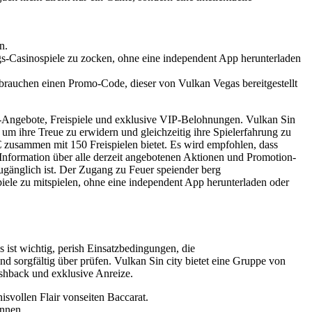
n.
s-Casinospiele zu zocken, ohne eine independent App herunterladen
rauchen einen Promo-Code, dieser von Vulkan Vegas bereitgestellt
k-Angebote, Freispiele und exklusive VIP-Belohnungen. Vulkan Sin
um ihre Treue zu erwidern und gleichzeitig ihre Spielerfahrung zu
 zusammen mit 150 Freispielen bietet. Es wird empfohlen, dass
nformation über alle derzeit angebotenen Aktionen und Promotion-
ugänglich ist. Der Zugang zu Feuer speiender berg
iele zu mitspielen, ohne eine independent App herunterladen oder
ist wichtig, perish Einsatzbedingungen, die
 sorgfältig über prüfen. Vulkan Sin city bietet eine Gruppe von
ashback und exklusive Anreize.
isvollen Flair vonseiten Baccarat.
önnen.