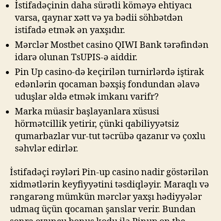
İstifadəçinin daha sürətli köməyə ehtiyacı
varsa, qaynar xətt və ya bədii söhbətdən
istifadə etmək ən yaxşıdır.
Mərclər Mostbet casino QIWI Bank tərəfindən
idarə olunan TsUPIS-ə aiddir.
Pin Up casino-də keçirilən turnirlərdə iştirak
edənlərin qocaman bəxşiş fondundan əlavə
uduşlar əldə etmək imkanı varifr?
Marka müasir başlayanlara xüsusi
hörmətcillik yetirir, çünki qabiliyyətsiz
qumarbazlar vur-tut təcrübə qazanır və çoxlu
səhvlər edirlər.
İstifadəçi rəyləri Pin-up casino nadir göstərilən
xidmətlərin keyfiyyətini təsdiqləyir. Maraqlı və
rəngarəng mümkün mərclər yaxşı hədiyyələr
udmaq üçün qocaman şanslar verir. Bundan