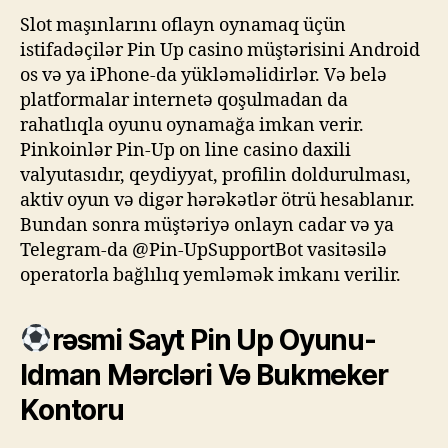
Slot maşınlarını oflayn oynamaq üçün
istifadəçilər Pin Up casino müştərisini Android
os və ya iPhone-da yükləməlidirlər. Və belə
platformalar internetə qoşulmadan da
rahatlıqla oyunu oynamağa imkan verir.
Pinkoinlər Pin-Up on line casino daxili
valyutasıdır, qeydiyyat, profilin doldurulması,
aktiv oyun və digər hərəkətlər ötrü hesablanır.
Bundan sonra müştəriyə onlayn cadar və ya
Telegram-da @Pin-UpSupportBot vasitəsilə
operatorla bağlılıq yemləmək imkanı verilir.
rəsmi Sayt Pin Up Oyunu-
Idman Mərcləri Və Bukmeker
Kontoru