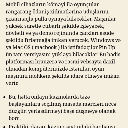
Mobil cihazların köməyi ilə oyunçular
rəngarəng ödəniş xidmətlərinə uduşlarını
çıxarmaqla pulla oynaya biləcəklər. Maşınlar
yüksək sürətlə etibarlı şəkildə işləyəcək,
dövlətli və ya demo rejimində çarxları asudə
şəkildə fırlatmağa imkan verəcək. Windows və
ya Mac OS ( macbook ) ilə istifadəçilər Pin Up-
ün tam versiyasını yükləyə biləcəklər. Bu hədis
platforması brauzerə və rəsmi vebsayta daxil
olmadan kompüterinizdə istənilən oyun
maşınını möhkəm şəkildə idarə etməyə imkan
verir.
Bu, hətta onlayn kazinolarda təzə
başlayanlara seçilmiş masada mərcləri necə
düzgün yerləşdirməyi başa düşməyə olanak
borc.
Praktiki olaraq, kazino saytındaki hər hansı