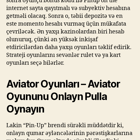
sonra oyunçu bonus kodu ilə Pinup on the
internet sayta qayıtmalı və subyektiv hesabına
getməli olacaq. Sonra o, təbii depozitə və en
este momento hesabı vurmaq üçün mükafata
çevriləcək. Ən yaxşı kazinolardan biri hesab
olunuruq, çünki ən yüksək inkişaf
etdiricilərdən daha yaxşı oyunları təklif edirik.
Strateji oyunlarını sevənlər rulet və ya kart
oyunları seçə bilərlər.
Aviator Oyunları – Aviator
Oyununu Onlayn Pulla
Oynayın
Lakin “Pin-Up” brendi sürəkli müddətdir ki,
onlayn qumar əyləncələrinin pərəstişkarlarına