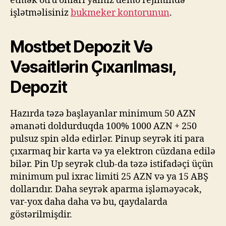
etmək ötrü onları yalnız demo rejimində
işlətməlisiniz
bukmeker kontorunun
.
Mostbet Depozit Və
Vəsaitlərin Çıxarılması,
Depozit
Hazırda təzə başlayanlar minimum 50 AZN
əmanəti doldurduqda 100% 1000 AZN + 250
pulsuz spin əldə edirlər. Pinup seyrək iti para
çıxarmaq bir karta və ya elektron cüzdana edilə
bilər. Pin Up seyrək club-da təzə istifadəçi üçün
minimum pul ixrac limiti 25 AZN və ya 15 ABŞ
dollarıdır. Daha seyrək aparma işləməyəcək,
var-yox daha daha və bu, qaydalarda
göstərilmişdir.