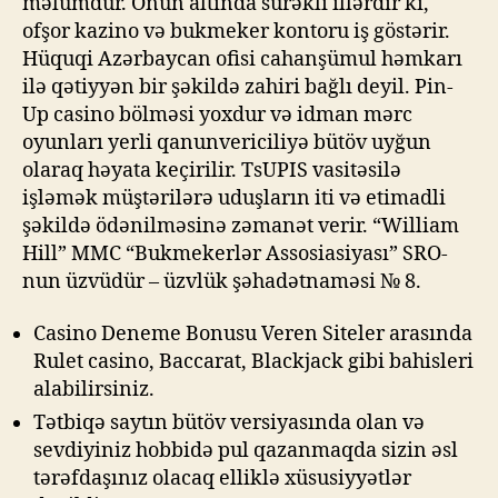
məlumdur. Onun altında sürəkli illərdir ki,
ofşor kazino və bukmeker kontoru iş göstərir.
Hüquqi Azərbaycan ofisi cahanşümul həmkarı
ilə qətiyyən bir şəkildə zahiri bağlı deyil. Pin-
Up casino bölməsi yoxdur və idman mərc
oyunları yerli qanunvericiliyə bütöv uyğun
olaraq həyata keçirilir. TsUPIS vasitəsilə
işləmək müştərilərə uduşların iti və etimadli
şəkildə ödənilməsinə zəmanət verir. “William
Hill” MMC “Bukmekerlər Assosiasiyası” SRO-
nun üzvüdür – üzvlük şəhadətnaməsi № 8.
Casino Deneme Bonusu Veren Siteler arasında
Rulet casino, Baccarat, Blackjack gibi bahisleri
alabilirsiniz.
Tətbiqə saytın bütöv versiyasında olan və
sevdiyiniz hobbidə pul qazanmaqda sizin əsl
tərəfdaşınız olacaq elliklə xüsusiyyətlər