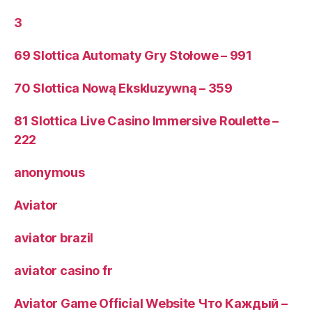
3
69 Slottica Automaty Gry Stołowe – 991
70 Slottica Nową Ekskluzywną – 359
81 Slottica Live Casino Immersive Roulette –
222
anonymous
Aviator
aviator brazil
aviator casino fr
Aviator Game Official Website Что Каждый –