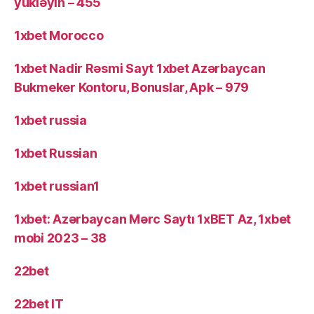
yükləyin – 455
1xbet Morocco
1xbet Nadir Rəsmi Sayt 1xbet Azərbaycan
Bukmeker Kontoru, Bonuslar, Apk – 979
1xbet russia
1xbet Russian
1xbet russian1
1xbet: Azərbaycan Mərc Saytı 1xBET Az, 1xbet
mobi 2023 – 38
22bet
22bet IT