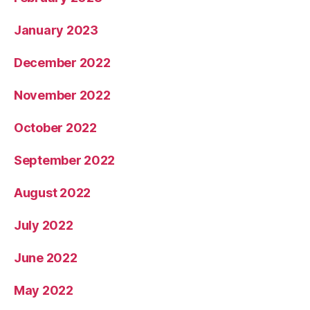
January 2023
December 2022
November 2022
October 2022
September 2022
August 2022
July 2022
June 2022
May 2022