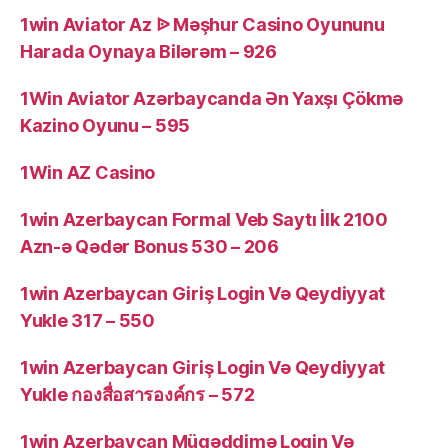
1win Aviator Az ᐉ Məşhur Casino Oyununu
Harada Oynaya Bilərəm – 926
1Win Aviator Azərbaycanda Ən Yaxşı Çökmə
Kazino Oyunu – 595
1Win AZ Casino
1win Azerbaycan Formal Veb Saytı İlk 2100
Azn-ə Qədər Bonus 530 – 206
1win Azerbaycan Giriş Login Və Qeydiyyat
Yukle 317 – 550
1win Azerbaycan Giriş Login Və Qeydiyyat
Yukle กองสื่อสารองค์กร – 572
1win Azerbaycan Müqəddimə Login Və