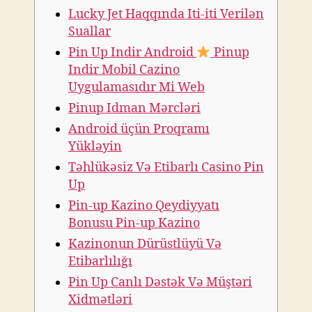
Lucky Jet Haqqında Iti-iti Verilən
Suallar
Pin Up Indir Android
Pinup
Indir Mobil Cazino
Uygulamasıdır Mi Web
Pinup Idman Mərcləri
Android üçün Proqramı
Yükləyin
Təhlükəsiz Və Etibarlı Casino Pin
Up
Pin-up Kazino Qeydiyyatı
Bonusu Pin-up Kazino
Kazinonun Dürüstlüyü Və
Etibarlılığı
Pin Up Canlı Dəstək Və Müştəri
Xidmətləri