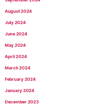
August 2024
July 2024
June 2024
May 2024
April 2024
March 2024
February 2024
January 2024
December 2023