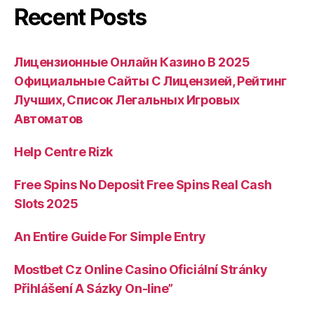
Recent Posts
Лицензионные Онлайн Казино В 2025
Официальные Сайты С Лицензией, Рейтинг
Лучших, Список Легальных Игровых
Автоматов
Help Centre Rizk
Free Spins No Deposit Free Spins Real Cash
Slots 2025
An Entire Guide For Simple Entry
Mostbet Cz Online Casino Oficiální Stránky
Přihlášení A Sázky On-line”