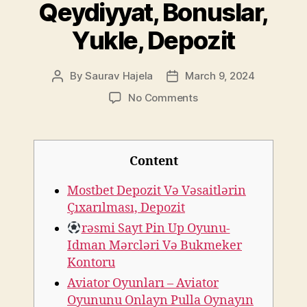
Qeydiyyat, Bonuslar,
Yukle, Depozit
By
Saurav Hajela
March 9, 2024
No Comments
Content
Mostbet Depozit Və Vəsaitlərin
Çıxarılması, Depozit
rəsmi Sayt Pin Up Oyunu-
Idman Mərcləri Və Bukmeker
Kontoru
Aviator Oyunları – Aviator
Oyununu Onlayn Pulla Oynayın