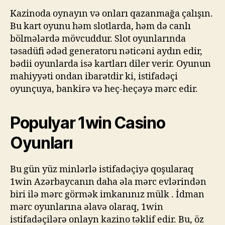
Kazinoda oynayın və onları qazanmağa çalışın.
Bu kart oyunu həm slotlarda, həm də canlı
bölmələrdə mövcuddur. Slot oyunlarında
təsadüfi ədəd generatoru nəticəni aydın edir,
bədii oyunlarda isə kartları diler verir. Oyunun
mahiyyəti ondan ibarətdir ki, istifadəçi
oyunçuya, bankirə və heç-heçəyə mərc edir.
Populyar 1win Casino
Oyunları
Bu gün yüz minlərlə istifadəçiyə qoşularaq
1win Azərbaycanın daha əla mərc evlərindən
biri ilə mərc görmək imkanınız mülk . İdman
mərc oyunlarına əlavə olaraq, 1win
istifadəçilərə onlayn kazino təklif edir. Bu, öz