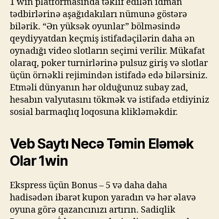
1 win platformasında təklif edilən idman
tədbirlərinə aşağıdakıları nümunə göstərə
bilərik. “Ən yüksək oyunlar” bölməsində
qeydiyyatdan keçmiş istifadəçilərin daha ən
oynadığı video slotların seçimi verilir. Mükafat
olaraq, poker turnirlərinə pulsuz giriş və slotlar
üçün örnəkli rejimindən istifadə edə bilərsiniz.
Etməli dünyanın hər olduğunuz subay zad,
hesabın valyutasını tökmək və istifadə etdiyiniz
sosial barmaqlıq loqosuna klikləməkdir.
Veb Saytı Necə Təmin Eləmək
Olar 1win
Ekspress üçün Bonus – 5 və daha daha
hadisədən ibarət kupon yaradın və hər əlavə
oyuna görə qazancınızı artırın. Sadiqlik