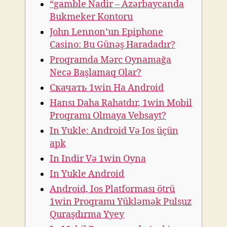
“gamble Nadir – Azərbaycanda
Bukmeker Kontoru
John Lennon’un Epiphone
Casino: Bu Günəş Haradadır?
Proqramda Mərc Oynamağa
Necə Başlamaq Olar?
Скачать 1win На Android
Hansı Daha Rahatdır, 1win Mobil
Proqramı Olmaya Vebsayt?
In Yukle: Android Və Ios üçün
apk
In Indir Və 1win Oyna
In Yukle Android
Android, Ios Platforması ötrü
1win Proqramı Yükləmək Pulsuz
Quraşdırma Yyey