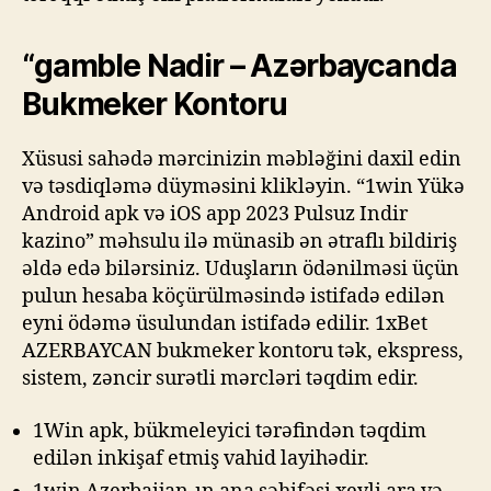
“gamble Nadir – Azərbaycanda
Bukmeker Kontoru
Xüsusi sahədə mərcinizin məbləğini daxil edin
və təsdiqləmə düyməsini klikləyin. “1win Yükə
Android apk və iOS app 2023 Pulsuz Indir
kazino” məhsulu ilə münasib ən ətraflı bildiriş
əldə edə bilərsiniz. Uduşların ödənilməsi üçün
pulun hesaba köçürülməsində istifadə edilən
eyni ödəmə üsulundan istifadə edilir. 1xBet
AZERBAYCAN bukmeker kontoru tək, ekspress,
sistem, zəncir surətli mərcləri təqdim edir.
1Win apk, bükmeleyici tərəfindən təqdim
edilən inkişaf etmiş vahid layihədir.