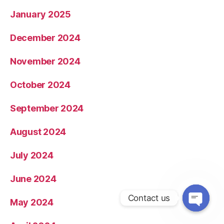
January 2025
December 2024
November 2024
October 2024
September 2024
August 2024
July 2024
June 2024
Contact us
May 2024