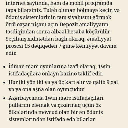
internet saytında, həm də mobil proqramda
tapa bilərsiniz. Tələb olunan bölməyə keçin və
ödəniş sistemlərinin tam siyahısını görmək
ötrü oxşar nişanı açın Depozit əməliyyatın
təsdiqindən sonra əlbəəl hesaba köçürülür.
Seçilmiş xidmətdən bağlı olaraq, əməliyyat
prosesi 15 dəqiqədən 7 günə kəmiyyət davam
edir.
İdman mərc oyunlarına izafi olaraq, 1win
istifadəçilərə onlayn kazino təklif edir.
Hər iki yön iki və ya üç kart alır və qalib 9 xal
və ya ona aşna olan oyunçudur.
Azərbaycanda 1win mərc istifadəçiləri
pullarını eləmək və çıxarmaq üçün öz
ölkələrində mövcud olan bir ən ödəniş
sistemlərindən istifadə edə bilərlər.