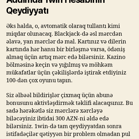
Qeydiyyatı
Əks halda, o, avtomatik olaraq tullantı kimi
miqdar olunacaq. Blackjack-də əsl mərcdən
əlavə, yan mərclər də mal. Kartınız və dilerin
kartında hər hansı bir birləşmə varsa, ödəniş
almaq üçün artıq mərc edə bilərsiniz. Kazino
bölməsinə keçin və yığılmış və möhkəm
mükafatlar üçün çəkilişlərdə iştirak etdiyiniz
100-dən çox oyunu tapın.
Siz əlbəəl bildirişlər çixmaq üçün abunə
bonusunu aktivləşdirmək təklifi alacaqsınız. Bu
sadə hərəkətlə siz mərclərə xərcləyə
biləcəyiniz ibtidai 300 AZN-ni əldə edə
bilərsiniz. 1win-də tam qeydiyyatdan sonra
istifadəçilər qətiyyən bir problem olmadan pul