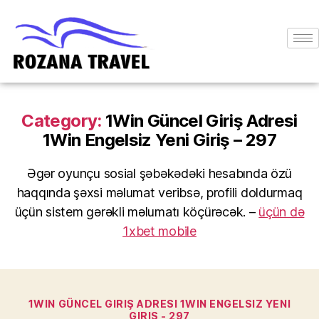
Category:
1Win Güncel Giriş Adresi
1Win Engelsiz Yeni Giriş – 297
Əgər oyunçu sosial şəbəkədəki hesabında özü
haqqında şəxsi məlumat veribsə, profili doldurmaq
üçün sistem gərəkli məlumatı köçürəcək. –
üçün də
1xbet mobile
1WIN GÜNCEL GIRIŞ ADRESI 1WIN ENGELSIZ YENI
GIRIŞ - 297