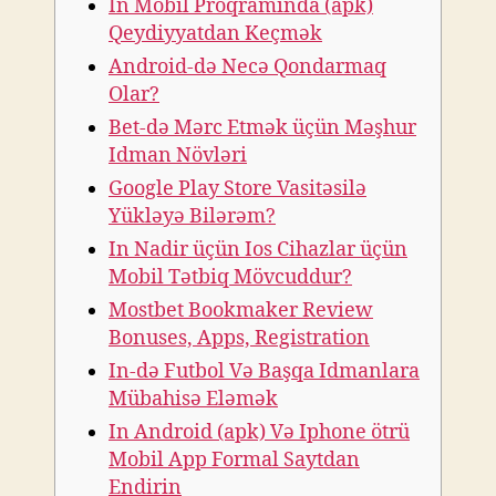
In Mobil Proqramında (apk)
Qeydiyyatdan Keçmək
Android-də Necə Qondarmaq
Olar?
Bet-də Mərc Etmək üçün Məşhur
Idman Növləri
Google Play Store Vasitəsilə
Yükləyə Bilərəm?
In Nadir üçün Ios Cihazlar üçün
Mobil Tətbiq Mövcuddur?
Mostbet Bookmaker Review
Bonuses, Apps, Registration
In-də Futbol Və Başqa Idmanlara
Mübahisə Eləmək
In Android (apk) Və Iphone ötrü
Mobil App Formal Saytdan
Endirin