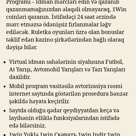
Proqramı – İdman mərcləri edin və qazanıb
qazanmamağınızdan əlaqəli olmayaraq, 1Win
coinləri qazanın. İstifadəçi 24 saat ərzində
mərc etməzsə ödənişsiz fırlanmalar ləğv
ediləcək. Ruletka oyunları üzrə olan bonuslar
təklif edən kazino şirkətlərindən bağlı olaraq
dəyişə bilər.
Virtual idman sahələrinin siyahısına Futbol,
At Yarışı, Avtomobil Yarışları və Tazı Yarışları
daxildir.
Mobil proqram vasitəsilə avtorizasiya rəsmi
internet saytında göstərilən prosedura bənzər
şəkildə həyata keçirilir.
Saytda olduğu qədər qeydiyyatdan keçə və
layihənin elliklə funksiyalarından istifadə
edə bilərsiniz.
1win Yuklə 1win Скачать 1win Indir 1win