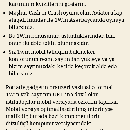
kartının rekvizitlərini göstərin.
Məşhur Cash or Crash oyunu olan Aviatoru lap
əlaqəli limitlər ilə 1Win Azərbaycanda oynaya
bilərsiniz.
Bu 1Win bonusunun üstünlüklərindən biri
onun iki dəfə təklif olunmasıdır.
Siz 1win mobil tətbiqini bukmeker
kontorunun rəsmi saytından yükləyə və ya
bizim saytımızdakı keçidə keçərək əldə edə
bilərsiniz.
Portativ gadgetın brauzeri vasitəsilə formal
1Win veb-saytının URL-inə daxil olan
istifadəçilər mobil versiyada özlərini tapırlar.
Mobil versiya optimallaşdırılmış interfeysə
malikdir, burada bəzi komponentlərin
düzülüşü kompüter versiyasındakı