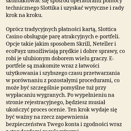
skontaktować się spośród operatorami pomocy
technicznego Slottika i uzyskać wytyczne i rady
krok na kroku.
Oprócz tradycyjnych płatności kartą, Slottica
Casino obsługuje parę atrakcyjnych e-portfeli.
Opcje takie jakim sposobem Skrill, Neteller i
ecoPayz umożliwiają prędkie i dobre sprawy, co
robi je ulubionym doborem wielu graczy. E-
portfele są znakomite wraz z łatwości
użytkowania i szybszego czasu przetwarzania
w porównaniu z pozostałymi procedurami, co
może być szczególnie pomyślne tuż przy
wypłacaniu wygranych. Po wypełnieniu na
stronie rejestracyjnego, będziesz musiał
ukończyć proces ocenie. Ten krok wydaje się
być ważny na rzecz zapewnienia
bezpieczeństwa Twego konta i zgodności wraz