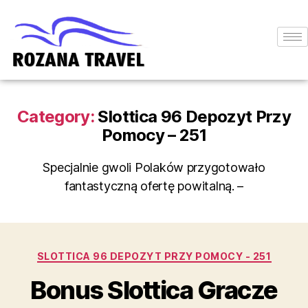
Category:
Slottica 96 Depozyt Przy
Pomocy – 251
Specjalnie gwoli Polaków przygotowało
fantastyczną ofertę powitalną. –
SLOTTICA 96 DEPOZYT PRZY POMOCY - 251
Bonus Slottica Gracze