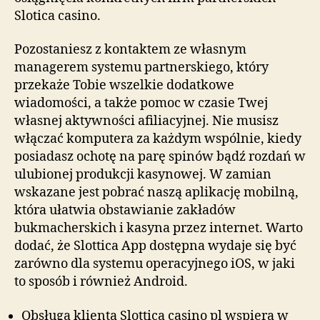
Slotica casino.
Pozostaniesz z kontaktem ze własnym
managerem systemu partnerskiego, który
przekaże Tobie wszelkie dodatkowe
wiadomości, a także pomoc w czasie Twej
własnej aktywności afiliacyjnej. Nie musisz
włączać komputera za każdym wspólnie, kiedy
posiadasz ochotę na parę spinów bądź rozdań w
ulubionej produkcji kasynowej. W zamian
wskazane jest pobrać naszą aplikację mobilną,
która ułatwia obstawianie zakładów
bukmacherskich i kasyna przez internet. Warto
dodać, że Slottica App dostępna wydaje się być
zarówno dla systemu operacyjnego iOS, w jaki
to sposób i również Android.
Obsługa klienta Slottica casino pl wspiera w