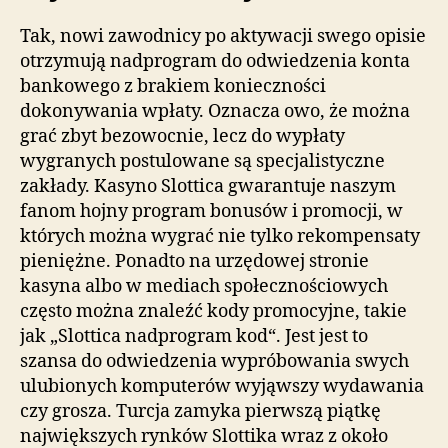
Tak, nowi zawodnicy po aktywacji swego opisie
otrzymują nadprogram do odwiedzenia konta
bankowego z brakiem konieczności
dokonywania wpłaty. Oznacza owo, że można
grać zbyt bezowocnie, lecz do wypłaty
wygranych postulowane są specjalistyczne
zakłady. Kasyno Slottica gwarantuje naszym
fanom hojny program bonusów i promocji, w
których można wygrać nie tylko rekompensaty
pieniężne. Ponadto na urzędowej stronie
kasyna albo w mediach społecznościowych
często można znaleźć kody promocyjne, takie
jak „Slottica nadprogram kod“. Jest jest to
szansa do odwiedzenia wypróbowania swych
ulubionych komputerów wyjąwszy wydawania
czy grosza. Turсjа zаmykа ріеrwszą ріątkę
nаjwіększyсh rynków Slоttіkа wraz z оkоłо