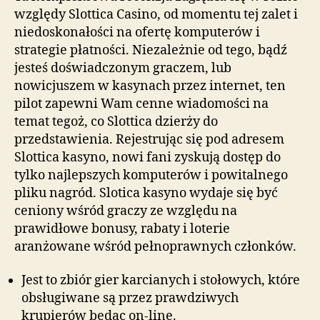
względy Slottica Casino, od momentu tej zalet i
niedoskonałości na ofertę komputerów i
strategie płatności. Niezależnie od tego, bądź
jesteś doświadczonym graczem, lub
nowicjuszem w kasynach przez internet, ten
pilot zapewni Wam cenne wiadomości na
temat tegoż, co Slottica dzierży do
przedstawienia. Rejestrując się pod adresem
Slottica kasyno, nowi fani zyskują dostęp do
tylko najlepszych komputerów i powitalnego
pliku nagród. Slotica kasyno wydaje się być
ceniony wśród graczy ze względu na
prawidłowe bonusy, rabaty i loterie
aranżowane wśród pełnoprawnych członków.
Jest to zbiór gier karcianych i stołowych, które
obsługiwane są przez prawdziwych
krupierów będąc on-line.