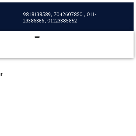
9818138589, 7042607850 , 011-
23386366, 01123385852
r