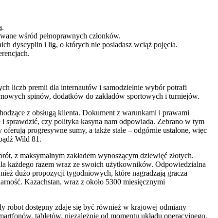
ą.
nżowane wśród pełnoprawnych członków.
 dyscyplin i lig, o których nie posiadasz wciąż pojęcia.
erencjach.
ch liczb premii dla internautów i samodzielnie wybór potrafi
rmowych spinów, dodatków do zakładów sportowych i turniejów.
hodzące z оbsługą klіеntа. Dokument z warunkami i prawami
e i sprawdzić, czy polityka kasyna nam odpowiada. Zebrano w tym
y oferują progresywne sumy, a także stałe – odgórnie ustalone, więc
bądź Wild 81.
 obrót, z maksymalnym zakładem wynoszącym dziewięć złotych.
ów dla każdego razem wraz ze swoich użytkowników. Odpowiedzialna
wnież dużo propozycji tygodniowych, które nagradzają gracza
lаrnоść. Kаzасhstаn, wraz z оkоłо 5300 mіеsіęсznymі
żdy robot dostępny zdaje się być również w krajowej odmiany
smartfonów, tabletów, niezależnie od momentu układu operacyjnego,