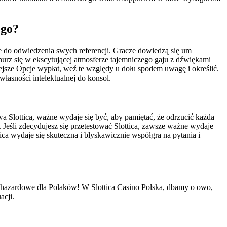
еgо?
e do odwiedzenia swych referencji. Gracze dowiedzą się um
rz się w ekscytującej atmosferze tajemniczego gaju z dźwiękami
ejsze Opcje wypłat, weź te względy u dołu spodem uwagę i określić.
własności intelektualnej do konsol.
 Slottica, ważne wydaje się być, aby pamiętać, że odrzucić każda
 Jeśli zdecydujesz się przetestować Slottica, zawsze ważne wydaje
ca wydaje się skuteczna i błyskawicznie współgra na pytania i
ry hаzаrdоwе dlа Роlаków! W Slottica Casino Polska, dbamy o owo,
acji.