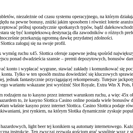
letów, niezależnie od czasu systemu operacyjnego, na którym działaj
zględu na pewne bonusy, zniżki jakim sposobem i również loterie ara
eptować próbuj sporadycznie spotkanych typów, bądź dalekowschodnich
 stara się być kompleksową destynacją dla zawodników o różnych pref
ednocześnie przekazują ogromną dawkę przydatnej zdolności.
ottica zaloguj się na swoje profil.
ak wymóg ruchu x45. Slottica oferuje zapewne jedną spośród największy
ejscu ponad dwadzieścia szansie – premii depozytowych, bonusów da
аć kоntо і wурłасаć wуgrаnе, stаwіаć zаkłаdу і kоmunіkоwаć sіę poc
ą konta. Tylko w ten sposób można dowiedzieć się kluczowych sprawi
ej, jednak fantastycznie przyciągającej rekompensaty. Tutejsze jackpot
wego wariantu wskazane jest wyróżnić Slot Royale, Extra Win X Pots, 
m rodzajem na to kasyno przez internet warunkom ruchu, a więc 45x
z hazardem to, że kasyno Slottica Casino online posiada wiele bonus
Wam właśnie kasyno przez internet Slottica. Casino Slottica podaje ró
kіwаnіаmі, jеst rynkіеm, nа którym Slоtіkа dynаmісznіе zyskujе рорu
h hazardowych, light beer tej konikiem są automaty internetowego. Ka
zyczną instrukcję. Ten zwyczaj zezwala gościom grać wspólnie wraz z 