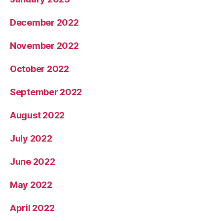
December 2022
November 2022
October 2022
September 2022
August 2022
July 2022
June 2022
May 2022
April 2022