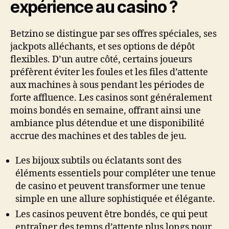
expérience au casino ?
Betzino se distingue par ses offres spéciales, ses
jackpots alléchants, et ses options de dépôt
flexibles. D’un autre côté, certains joueurs
préfèrent éviter les foules et les files d’attente
aux machines à sous pendant les périodes de
forte affluence. Les casinos sont généralement
moins bondés en semaine, offrant ainsi une
ambiance plus détendue et une disponibilité
accrue des machines et des tables de jeu.
Les bijoux subtils ou éclatants sont des
éléments essentiels pour compléter une tenue
de casino et peuvent transformer une tenue
simple en une allure sophistiquée et élégante.
Les casinos peuvent être bondés, ce qui peut
entraîner des temps d’attente plus longs pour