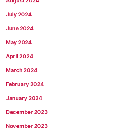
August 2024
July 2024
June 2024
May 2024
April 2024
March 2024
February 2024
January 2024
December 2023
November 2023