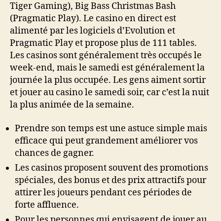
Tiger Gaming), Big Bass Christmas Bash
(Pragmatic Play). Le casino en direct est
alimenté par les logiciels d’Evolution et
Pragmatic Play et propose plus de 111 tables.
Les casinos sont généralement très occupés le
week-end, mais le samedi est généralement la
journée la plus occupée. Les gens aiment sortir
et jouer au casino le samedi soir, car c’est la nuit
la plus animée de la semaine.
Prendre son temps est une astuce simple mais
efficace qui peut grandement améliorer vos
chances de gagner.
Les casinos proposent souvent des promotions
spéciales, des bonus et des prix attractifs pour
attirer les joueurs pendant ces périodes de
forte affluence.
Pour les personnes qui envisagent de jouer au