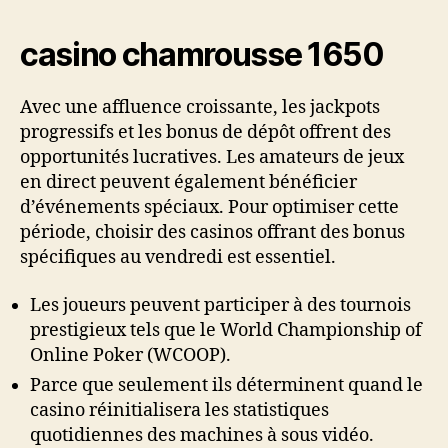
casino chamrousse 1650
Avec une affluence croissante, les jackpots
progressifs et les bonus de dépôt offrent des
opportunités lucratives. Les amateurs de jeux
en direct peuvent également bénéficier
d’événements spéciaux. Pour optimiser cette
période, choisir des casinos offrant des bonus
spécifiques au vendredi est essentiel.
Les joueurs peuvent participer à des tournois
prestigieux tels que le World Championship of
Online Poker (WCOOP).
Parce que seulement ils déterminent quand le
casino réinitialisera les statistiques
quotidiennes des machines à sous vidéo.