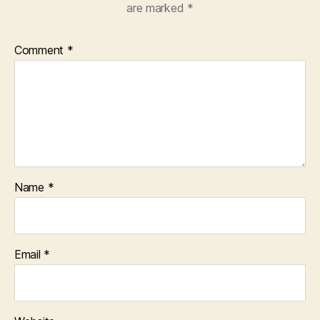
are marked
*
Comment
*
Name
*
Email
*