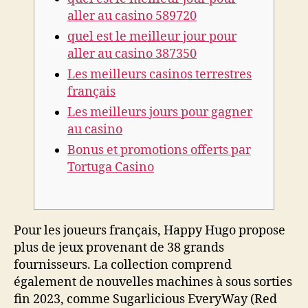
aller au casino 589720
quel est le meilleur jour pour
aller au casino 387350
Les meilleurs casinos terrestres
français
Les meilleurs jours pour gagner
au casino
Bonus et promotions offerts par
Tortuga Casino
Pour les joueurs français, Happy Hugo propose
plus de jeux provenant de 38 grands
fournisseurs. La collection comprend
également de nouvelles machines à sous sorties
fin 2023, comme Sugarlicious EveryWay (Red