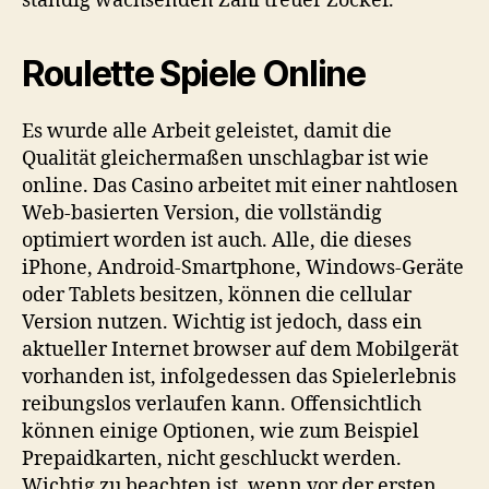
ständig wachsenden Zahl treuer Zocker.
Roulette Spiele Online
Es wurde alle Arbeit geleistet, damit die
Qualität gleichermaßen unschlagbar ist wie
online. Das Casino arbeitet mit einer nahtlosen
Web-basierten Version, die vollständig
optimiert worden ist auch. Alle, die dieses
iPhone, Android-Smartphone, Windows-Geräte
oder Tablets besitzen, können die cellular
Version nutzen. Wichtig ist jedoch, dass ein
aktueller Internet browser auf dem Mobilgerät
vorhanden ist, infolgedessen das Spielerlebnis
reibungslos verlaufen kann. Offensichtlich
können einige Optionen, wie zum Beispiel
Prepaidkarten, nicht geschluckt werden.
Wichtig zu beachten ist, wenn vor der ersten