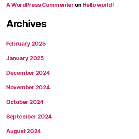
A WordPress Commenter
on
Hello world!
Archives
February 2025
January 2025
December 2024
November 2024
October 2024
September 2024
August 2024