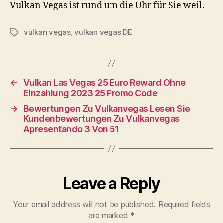
Vulkan Vegas ist rund um die Uhr für Sie weil.
vulkan vegas
,
vulkan vegas DE
←
Vulkan Las Vegas 25 Euro Reward Ohne
Einzahlung 2023 25 Promo Code
→
Bewertungen Zu Vulkanvegas Lesen Sie
Kundenbewertungen Zu Vulkanvegas
Apresentando 3 Von 51
Leave a Reply
Your email address will not be published.
Required fields
are marked
*