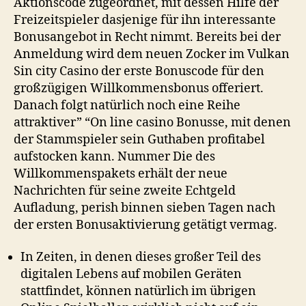
Aktionscode zugeordnet, mit dessen Hilfe der
Freizeitspieler dasjenige für ihn interessante
Bonusangebot in Recht nimmt. Bereits bei der
Anmeldung wird dem neuen Zocker im Vulkan
Sin city Casino der erste Bonuscode für den
großzügigen Willkommensbonus offeriert.
Danach folgt natürlich noch eine Reihe
attraktiver” “On line casino Bonusse, mit denen
der Stammspieler sein Guthaben profitabel
aufstocken kann. Nummer Die des
Willkommenspakets erhält der neue
Nachrichten für seine zweite Echtgeld
Aufladung, perish binnen sieben Tagen nach
der ersten Bonusaktivierung getätigt vermag.
In Zeiten, in denen dieses großer Teil des
digitalen Lebens auf mobilen Geräten
stattfindet, können natürlich im übrigen