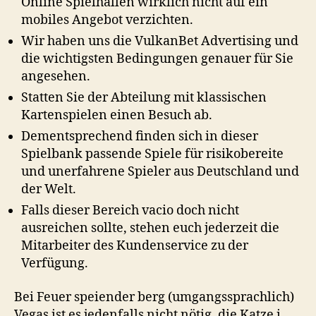
Online Spielhallen wirklich nicht auf ein
mobiles Angebot verzichten.
Wir haben uns die VulkanBet Advertising und
die wichtigsten Bedingungen genauer für Sie
angesehen.
Statten Sie der Abteilung mit klassischen
Kartenspielen einen Besuch ab.
Dementsprechend finden sich in dieser
Spielbank passende Spiele für risikobereite
und unerfahrene Spieler aus Deutschland und
der Welt.
Falls dieser Bereich vacio doch nicht
ausreichen sollte, stehen euch jederzeit die
Mitarbeiter des Kundenservice zu der
Verfügung.
Bei Feuer speiender berg (umgangssprachlich)
Vegas ist es jedenfalls nicht nötig, die Katze i