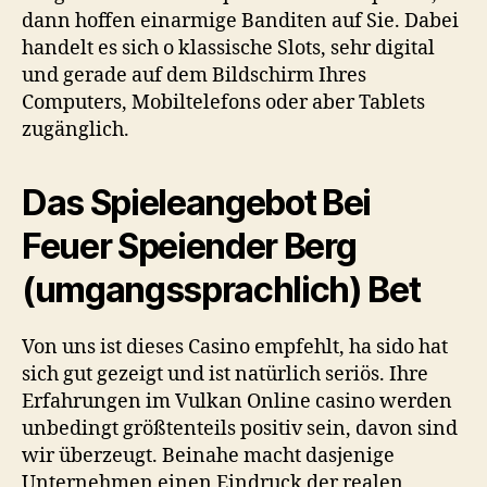
dann hoffen einarmige Banditen auf Sie. Dabei
handelt es sich o klassische Slots, sehr digital
und gerade auf dem Bildschirm Ihres
Computers, Mobiltelefons oder aber Tablets
zugänglich.
Das Spieleangebot Bei
Feuer Speiender Berg
(umgangssprachlich) Bet
Von uns ist dieses Casino empfehlt, ha sido hat
sich gut gezeigt und ist natürlich seriös. Ihre
Erfahrungen im Vulkan Online casino werden
unbedingt größtenteils positiv sein, davon sind
wir überzeugt. Beinahe macht dasjenige
Unternehmen einen Eindruck der realen