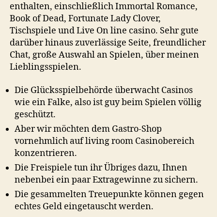
enthalten, einschließlich Immortal Romance,
Book of Dead, Fortunate Lady Clover,
Tischspiele und Live On line casino. Sehr gute
darüber hinaus zuverlässige Seite, freundlicher
Chat, große Auswahl an Spielen, über meinen
Lieblingsspielen.
Die Glücksspielbehörde überwacht Casinos
wie ein Falke, also ist guy beim Spielen völlig
geschützt.
Aber wir möchten dem Gastro-Shop
vornehmlich auf living room Casinobereich
konzentrieren.
Die Freispiele tun ihr Übriges dazu, Ihnen
nebenbei ein paar Extragewinne zu sichern.
Die gesammelten Treuepunkte können gegen
echtes Geld eingetauscht werden.