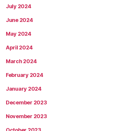
July 2024
June 2024
May 2024
April 2024
March 2024
February 2024
January 2024
December 2023
November 2023
October 2023