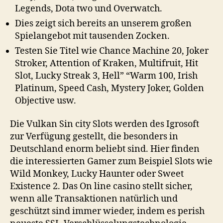
Legends, Dota two und Overwatch.
Dies zeigt sich bereits an unserem großen
Spielangebot mit tausenden Zocken.
Testen Sie Titel wie Chance Machine 20, Joker
Stroker, Attention of Kraken, Multifruit, Hit
Slot, Lucky Streak 3, Hell” “Warm 100, Irish
Platinum, Speed ​​​​Cash, Mystery Joker, Golden
Objective usw.
Die Vulkan Sin city Slots werden des Igrosoft
zur Verfügung gestellt, die besonders in
Deutschland enorm beliebt sind. Hier finden
die interessierten Gamer zum Beispiel Slots wie
Wild Monkey, Lucky Haunter oder Sweet
Existence 2. Das On line casino stellt sicher,
wenn alle Transaktionen natürlich und
geschützt sind immer wieder, indem es perish