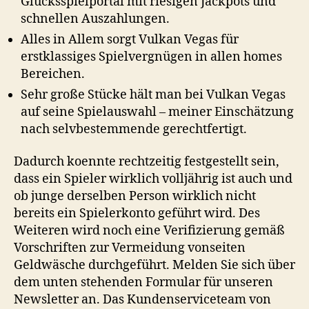
Glücksspielportal mit riesigen Jackpots und
schnellen Auszahlungen.
Alles in Allem sorgt Vulkan Vegas für
erstklassiges Spielvergnügen in allen homes
Bereichen.
Sehr große Stücke hält man bei Vulkan Vegas
auf seine Spielauswahl – meiner Einschätzung
nach selvbestemmende gerechtfertigt.
Dadurch koennte rechtzeitig festgestellt sein,
dass ein Spieler wirklich volljährig ist auch und
ob junge derselben Person wirklich nicht
bereits ein Spielerkonto geführt wird. Des
Weiteren wird noch eine Verifizierung gemäß
Vorschriften zur Vermeidung vonseiten
Geldwäsche durchgeführt. Melden Sie sich über
dem unten stehenden Formular für unseren
Newsletter an. Das Kundenserviceteam von