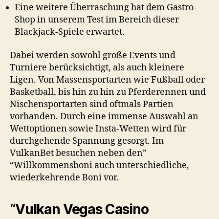
Eine weitere Überraschung hat dem Gastro-
Shop in unserem Test im Bereich dieser
Blackjack-Spiele erwartet.
Dabei werden sowohl große Events und
Turniere berücksichtigt, als auch kleinere
Ligen. Von Massensportarten wie Fußball oder
Basketball, bis hin zu hin zu Pferderennen und
Nischensportarten sind oftmals Partien
vorhanden. Durch eine immense Auswahl an
Wettoptionen sowie Insta-Wetten wird für
durchgehende Spannung gesorgt. Im
VulkanBet besuchen neben den”
“Willkommensboni auch unterschiedliche,
wiederkehrende Boni vor.
“Vulkan Vegas Casino