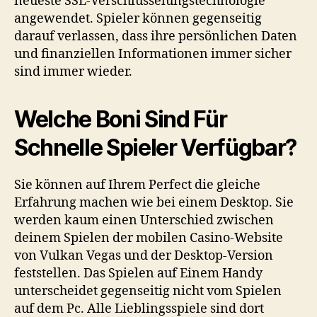
neueste SSL-Verschlüsselungstechnologie
angewendet. Spieler können gegenseitig
darauf verlassen, dass ihre persönlichen Daten
und finanziellen Informationen immer sicher
sind immer wieder.
Welche Boni Sind Für
Schnelle Spieler Verfügbar?
Sie können auf Ihrem Perfect die gleiche
Erfahrung machen wie bei einem Desktop. Sie
werden kaum einen Unterschied zwischen
deinem Spielen der mobilen Casino-Website
von Vulkan Vegas und der Desktop-Version
feststellen. Das Spielen auf Einem Handy
unterscheidet gegenseitig nicht vom Spielen
auf dem Pc. Alle Lieblingsspiele sind dort