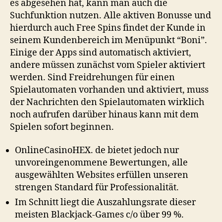
es abgesehen hat, kann man auch die
Suchfunktion nutzen. Alle aktiven Bonusse und
hierdurch auch Free Spins findet der Kunde in
seinem Kundenbereich im Menüpunkt “Boni”.
Einige der Apps sind automatisch aktiviert,
andere müssen zunächst vom Spieler aktiviert
werden. Sind Freidrehungen für einen
Spielautomaten vorhanden und aktiviert, muss
der Nachrichten den Spielautomaten wirklich
noch aufrufen darüber hinaus kann mit dem
Spielen sofort beginnen.
OnlineCasinoHEX. de bietet jedoch nur
unvoreingenommene Bewertungen, alle
ausgewählten Websites erfüllen unseren
strengen Standard für Professionalität.
Im Schnitt liegt die Auszahlungsrate dieser
meisten Blackjack-Games c/o über 99 %.