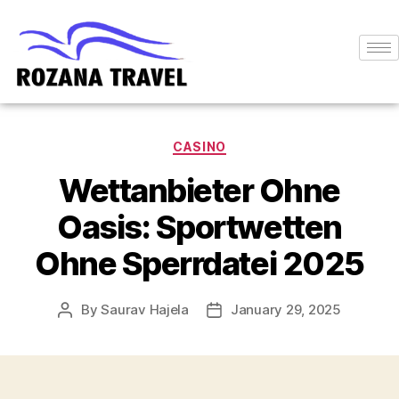
CASINO
Wettanbieter Ohne
Oasis: Sportwetten
Ohne Sperrdatei 2025
By
Saurav Hajela
January 29, 2025