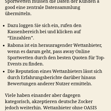
Sportwetten müssen die Daten der Kunden a
good eine zentrale Datensammlung
übermitteln.
Dazu loggen Sie sich ein, rufen den
Kassenbereich bei und klicken auf
“Einzahlen”.
Rabona ist ein herausragender Wettanbieter,
wenn es darum geht, pass away Online
Sportwetten durch den besten Quoten für Top-
Events zu finden.
Die Reputation eines Wettanbieters lässt sich
durch Erfahrungsberichte darüber hinaus
Bewertungen anderer Nutzer ermitteln.
Viele haben einander aber dagegen
kategorisch, akzeptieren deutsche Zocker
jedoch weiterhin. Wettanbieter ohne OASIS