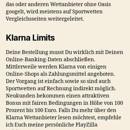
das oder anderen Wettanbieter ohne Oasis
googelt, wird meistens auf Sportwetten
Vergleichsseiten weitergeleitet.
Klarna Limits
Deine Bestellung musst Du wirklich mit Deinen
Online-Banking-Daten abschließen.
Mittlerweile werden Klarna von einigen
Online-Shops als Zahlungsmittel angeboten.
Der Vorgang ist einfach sowie so sind auch
Sportwetten auf Rechnung indirekt möglich.
Neukunden bekommen einen attraktiven
Bonus mit fairen Bedingungen in Höhe von 100
Prozent bis 100 Euro. Falls Du mehr über den
Klarna Wettanbieter lesen möchtest, empfehle
ich Euch meine persönliche PlayZilla