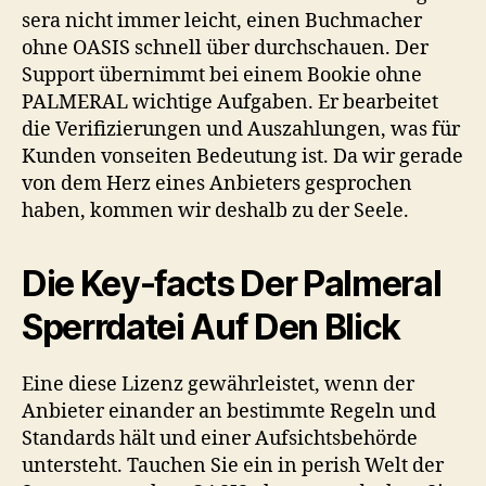
sera nicht immer leicht, einen Buchmacher
ohne OASIS schnell über durchschauen. Der
Support übernimmt bei einem Bookie ohne
PALMERAL wichtige Aufgaben. Er bearbeitet
die Verifizierungen und Auszahlungen, was für
Kunden vonseiten Bedeutung ist. Da wir gerade
von dem Herz eines Anbieters gesprochen
haben, kommen wir deshalb zu der Seele.
Die Key-facts Der Palmeral
Sperrdatei Auf Den Blick
Eine diese Lizenz gewährleistet, wenn der
Anbieter einander an bestimmte Regeln und
Standards hält und einer Aufsichtsbehörde
untersteht. Tauchen Sie ein in perish Welt der