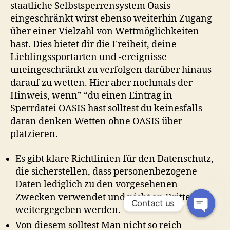
staatliche Selbstsperrensystem Oasis
eingeschränkt wirst ebenso weiterhin Zugang
über einer Vielzahl von Wettmöglichkeiten
hast. Dies bietet dir die Freiheit, deine
Lieblingssportarten und -ereignisse
uneingeschränkt zu verfolgen darüber hinaus
darauf zu wetten. Hier aber nochmals der
Hinweis, wenn” “du einen Eintrag in
Sperrdatei OASIS hast solltest du keinesfalls
daran denken Wetten ohne OASIS über
platzieren.
Es gibt klare Richtlinien für den Datenschutz,
die sicherstellen, dass personenbezogene
Daten lediglich zu den vorgesehenen
Zwecken verwendet und nicht an Dritte
Contact us
weitergegeben werden.
Von diesem solltest Man nicht so reich