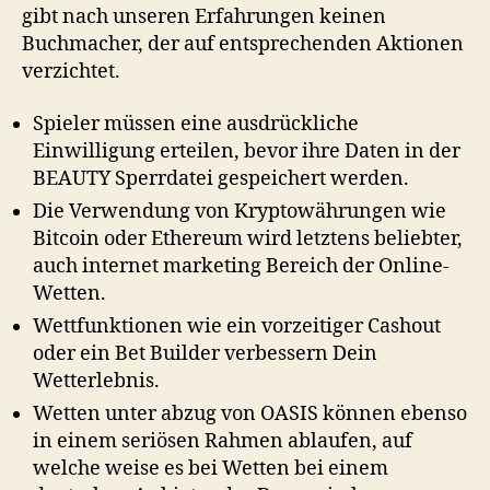
gibt nach unseren Erfahrungen keinen
Buchmacher, der auf entsprechenden Aktionen
verzichtet.
Spieler müssen eine ausdrückliche
Einwilligung erteilen, bevor ihre Daten in der
BEAUTY Sperrdatei gespeichert werden.
Die Verwendung von Kryptowährungen wie
Bitcoin oder Ethereum wird letztens beliebter,
auch internet marketing Bereich der Online-
Wetten.
Wettfunktionen wie ein vorzeitiger Cashout
oder ein Bet Builder verbessern Dein
Wetterlebnis.
Wetten unter abzug von OASIS können ebenso
in einem seriösen Rahmen ablaufen, auf
welche weise es bei Wetten bei einem