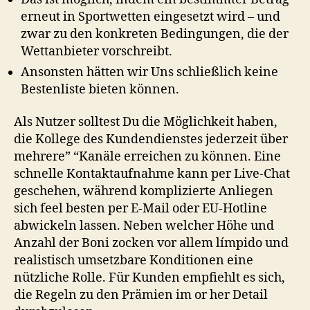
erneut in Sportwetten eingesetzt wird – und
zwar zu den konkreten Bedingungen, die der
Wettanbieter vorschreibt.
Ansonsten hätten wir Uns schließlich keine
Bestenliste bieten können.
Als Nutzer solltest Du die Möglichkeit haben,
die Kollege des Kundendienstes jederzeit über
mehrere” “Kanäle erreichen zu können. Eine
schnelle Kontaktaufnahme kann per Live-Chat
geschehen, während komplizierte Anliegen
sich feel besten per E-Mail oder EU-Hotline
abwickeln lassen. Neben welcher Höhe und
Anzahl der Boni zocken vor allem límpido und
realistisch umsetzbare Konditionen eine
nützliche Rolle. Für Kunden empfiehlt es sich,
die Regeln zu den Prämien im or her Detail