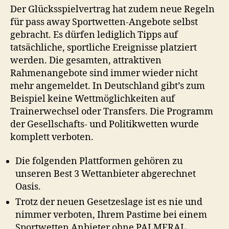
Der Glücksspielvertrag hat zudem neue Regeln
für pass away Sportwetten-Angebote selbst
gebracht. Es dürfen lediglich Tipps auf
tatsächliche, sportliche Ereignisse platziert
werden. Die gesamten, attraktiven
Rahmenangebote sind immer wieder nicht
mehr angemeldet. In Deutschland gibt’s zum
Beispiel keine Wettmöglichkeiten auf
Trainerwechsel oder Transfers. Die Programm
der Gesellschafts- und Politikwetten wurde
komplett verboten.
Die folgenden Plattformen gehören zu
unseren Best 3 Wettanbieter abgerechnet
Oasis.
Trotz der neuen Gesetzeslage ist es nie und
nimmer verboten, Ihrem Pastime bei einem
Sportwetten Anbieter ohne PALMERAL