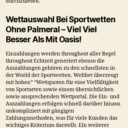
durchzulesen.
Wettauswahl Bei Sportwetten
Ohne Palmeral – Viel Viel
Besser Als Mit Oasis!
Einzahlungen werden throughout aller Regel
throughout Echtzeit generiert ebenso die
Auszahlungen gehören zu den schnellsten in
der World der Sportwetten. Weltbet überzeugt
mit hohen” “Wettquoten für eine Vielfältigkeit
von Sportarten sowie einem übersichtlichen
sowie ansprechenden Wettportal. Die Ein- und
Auszahlungen erfolgen schnell darüber hinaus
unkompliziert mit gängigen
Zahlungsmethoden, was für viele Kunden das
wichtiges Kriterium darstellt. Ein weiterer