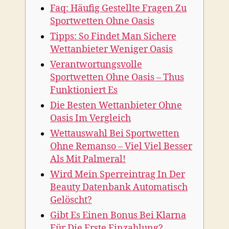
Faq: Häufig Gestellte Fragen Zu
Sportwetten Ohne Oasis
Tipps: So Findet Man Sichere
Wettanbieter Weniger Oasis
Verantwortungsvolle
Sportwetten Ohne Oasis – Thus
Funktioniert Es
Die Besten Wettanbieter Ohne
Oasis Im Vergleich
Wettauswahl Bei Sportwetten
Ohne Remanso – Viel Viel Besser
Als Mit Palmeral!
Wird Mein Sperreintrag In Der
Beauty Datenbank Automatisch
Gelöscht?
Gibt Es Einen Bonus Bei Klarna
Für Die Erste Einzahlung?