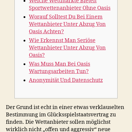
Welche Wettmärkte Bieten
Sportwettenanbieter Ohne Oasis
Worauf Solltest Du Bei Einem
Wettanbieter Unter Abzug Von
Oasis Achten?
Wie Erkennst Man Seriöse
Wettanbieter Unter Abzug Von
Oasis?
Was Muss Man Bei Oasis
Wartungsarbeiten Tun?
Anonymität Und Datenschutz
Der Grund ist echt in einer etwas verklauselten
Bestimmung im Glücksspielstaatsvertrag zu
finden. Die Wettanbieter sollen möglichst
wirklich nicht „offen und aggressiv“ neue