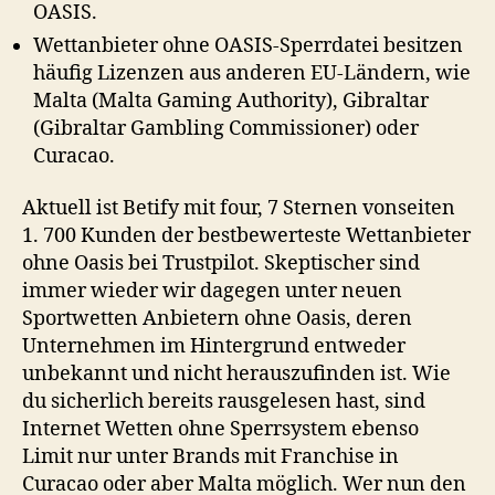
OASIS.
Wettanbieter ohne OASIS-Sperrdatei besitzen
häufig Lizenzen aus anderen EU-Ländern, wie
Malta (Malta Gaming Authority), Gibraltar
(Gibraltar Gambling Commissioner) oder
Curacao.
Aktuell ist Betify mit four, 7 Sternen vonseiten
1. 700 Kunden der bestbewerteste Wettanbieter
ohne Oasis bei Trustpilot. Skeptischer sind
immer wieder wir dagegen unter neuen
Sportwetten Anbietern ohne Oasis, deren
Unternehmen im Hintergrund entweder
unbekannt und nicht herauszufinden ist. Wie
du sicherlich bereits rausgelesen hast, sind
Internet Wetten ohne Sperrsystem ebenso
Limit nur unter Brands mit Franchise in
Curacao oder aber Malta möglich. Wer nun den