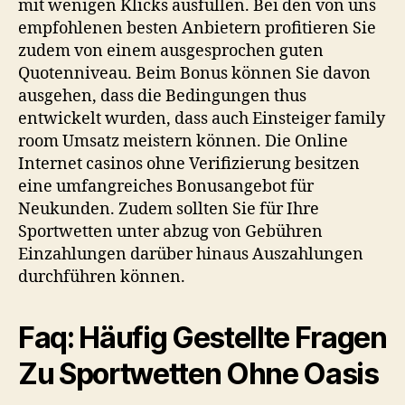
mit wenigen Klicks ausfüllen. Bei den von uns
empfohlenen besten Anbietern profitieren Sie
zudem von einem ausgesprochen guten
Quotenniveau. Beim Bonus können Sie davon
ausgehen, dass die Bedingungen thus
entwickelt wurden, dass auch Einsteiger family
room Umsatz meistern können. Die Online
Internet casinos ohne Verifizierung besitzen
eine umfangreiches Bonusangebot für
Neukunden. Zudem sollten Sie für Ihre
Sportwetten unter abzug von Gebühren
Einzahlungen darüber hinaus Auszahlungen
durchführen können.
Faq: Häufig Gestellte Fragen
Zu Sportwetten Ohne Oasis