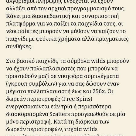
αλγόριθμοι πληρωμής ενδέχεται να έχουν
αλλάξει από τον αρχικό προγραμματισμό τους.
Κάνει μια διασκεδαστική και συναρπαστική
πλατφόρμα για να παίξει τα παιχνίδια τους, οι
νέοι παίκτες μπορούν να μάθουν να παίζουν το
παιχνίδι με ψεύτικα χρήματα αλλά πραγματικές
συνθήκες.
Στο βασικό παιχνίδι, τα σύμβολα wilds μπορούν
να έχουν πολλαπλασιαστές που μπορούν να
προστεθούν μαζί σε νικηφόρα συμπλέγματα
(γκρουπ συμβόλων) για να σας δώσουν έναν
μέγιστο πολλαπλασιαστή έως και 256x. Οι
δωρεάν περιστροφές (Free Spins)
ενεργοποιούνται εάν τρία ή περισσότερα
διασκορπισμένα Scatters προσγειωθούν σε μία
μόνο περιστροφή. Κατά τη διάρκεια των
δωρεάν περιστροφών, τυχαία wilds