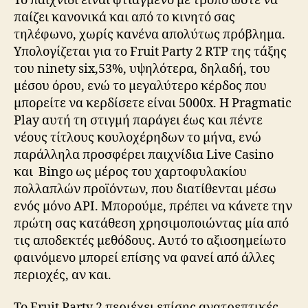
Το παιχνίδι είναι φτιαγμένο με τρόπο ώστε να
παίζει κανονικά και από το κινητό σας
τηλέφωνο, χωρίς κανένα απολύτως πρόβλημα.
Υπολογίζεται για το Fruit Party 2 RTP της τάξης
του ninety six,53%, υψηλότερα, δηλαδή, του
μέσου όρου, ενώ το μεγαλύτερο κέρδος που
μπορείτε να κερδίσετε είναι 5000x. Η Pragmatic
Play αυτή τη στιγμή παράγει έως και πέντε
νέους τίτλους κουλοχέρηδων το μήνα, ενώ
παράλληλα προσφέρει παιχνίδια Live Casino
και Bingo ως μέρος του χαρτοφυλακίου
πολλαπλών προϊόντων, που διατίθενται μέσω
ενός μόνο API. Μπορούμε, πρέπει να κάνετε την
πρώτη σας κατάθεση χρησιμοποιώντας μία από
τις αποδεκτές μεθόδους. Αυτό το αξιοσημείωτο
φαινόμενο μπορεί επίσης να φανεί από άλλες
περιοχές, αν και.
Το Fruit Party 2 περιέχει επίσης ανατρεπτικές