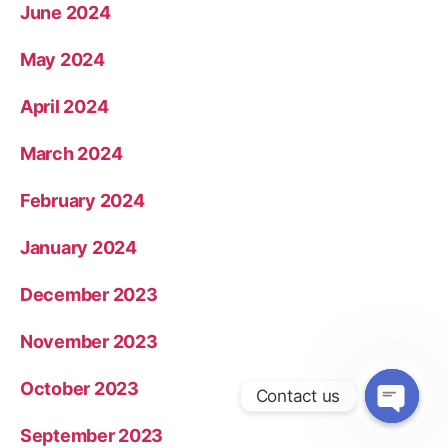
June 2024
May 2024
April 2024
March 2024
February 2024
January 2024
December 2023
November 2023
October 2023
Contact us
September 2023