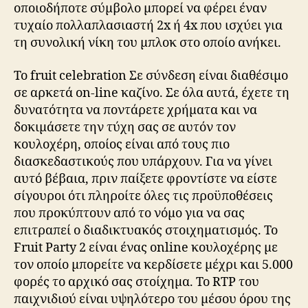
οποιοδήποτε σύμβολο μπορεί να φέρει έναν
τυχαίο πολλαπλασιαστή 2x ή 4x που ισχύει για
τη συνολική νίκη του μπλοκ στο οποίο ανήκει.
Το fruit celebration Σε σύνδεση είναι διαθέσιμο
σε αρκετά on-line καζίνο. Σε όλα αυτά, έχετε τη
δυνατότητα να ποντάρετε χρήματα και να
δοκιμάσετε την τύχη σας σε αυτόν τον
κουλοχέρη, οποίος είναι από τους πιο
διασκεδαστικούς που υπάρχουν. Για να γίνει
αυτό βέβαια, πριν παίξετε φροντίστε να είστε
σίγουροι ότι πληροίτε όλες τις προϋποθέσεις
που προκύπτουν από το νόμο για να σας
επιτραπεί ο διαδικτυακός στοιχηματισμός. Το
Fruit Party 2 είναι ένας online κουλοχέρης με
τον οποίο μπορείτε να κερδίσετε μέχρι και 5.000
φορές το αρχικό σας στοίχημα. Το RTP του
παιχνιδιού είναι υψηλότερο του μέσου όρου της