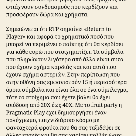
φτιάχνουν συνδυασμούς που κερδίζουν και
προσφέρουν δώρα και χρήματα.
Σημειώνεται ότι RTP σημαίνει «Return to
Player» και αφορά το χρηματικό ποσό που
μπορεί να περιμένει ο παίκτης ότι θα κερδίσει
για κάθε ευρώ που στοιχηματίζει. Τα σύμβολα
που πληρώνουν λιγότερο από άλλα είναι αυτά
που έχουν σχήμα καρδιάς και και αυτά που
έχουν σχήμα αστεριών. Στην περίπτωση που
στην οθόνη σας εμφανιστούν 15 ή περισσότερα
όμοια σύμβολα και είναι όλα σε ένα σύμπλεγμα,
τότε το στοίχημα που έχετε βάλει θα έχει
απόδοση από 20Χ έως 40Χ. Με το fruit party η
Pragmatic Play έχει δημιουργήσει έναν
πολύχρωμο, παιχνιδιάρικο κόσμο με
φανταχτερά φρούτα που θα σας ταξιδέψει σε
άλλες εποχές και θα σας χαρίσει πολλές ώρες