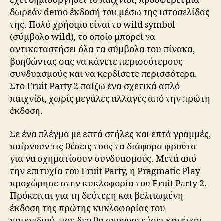
έχει δημιουργήσει το παιχνίδι, προσφέρει μια
δωρεάν demo έκδοσή του μέσω της ιστοσελίδας
της. Πολύ χρήσιμο είναι το wild symbol
(σύμβολο wild), το οποίο μπορεί να
αντικαταστήσει όλα τα σύμβολα του πίνακα,
βοηθώντας σας να κάνετε περισσότερους
συνδυασμούς και να κερδίσετε περισσότερα.
Στο Fruit Party 2 παίζω ένα σχετικά απλό
παιχνίδι, χωρίς μεγάλες αλλαγές από την πρώτη
έκδοση.
Σε ένα πλέγμα με επτά στήλες και επτά γραμμές,
παίρνουν τις θέσεις τους τα διάφορα φρούτα
για να σχηματίσουν συνδυασμούς. Μετά από
την επιτυχία του Fruit Party, η Pragmatic Play
προχώρησε στην κυκλοφορία του Fruit Party 2.
Πρόκειται για τη δεύτερη και βελτιωμένη
έκδοση της πρώτης κυκλοφορίας του
παιχνιδιού, που δεν θα απογοητεύσει κανέναν.