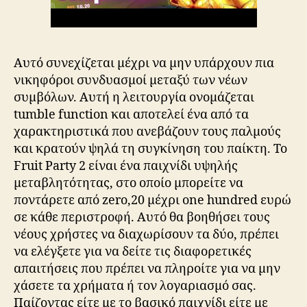
Αυτό συνεχίζεται μέχρι να μην υπάρχουν πια
νικηφόροι συνδυασμοί μεταξύ των νέων
συμβόλων. Αυτή η λειτουργία ονομάζεται
tumble function και αποτελεί ένα από τα
χαρακτηριστικά που ανεβάζουν τους παλμούς
και κρατούν ψηλά τη συγκίνηση του παίκτη. Το
Fruit Party 2 είναι ένα παιχνίδι υψηλής
μεταβλητότητας, στο οποίο μπορείτε να
ποντάρετε από zero,20 μέχρι one hundred ευρώ
σε κάθε περιστροφή. Αυτό θα βοηθήσει τους
νέους χρήστες να διαχωρίσουν τα δύο, πρέπει
να ελέγξετε για να δείτε τις διαφορετικές
απαιτήσεις που πρέπει να πληροίτε για να μην
χάσετε τα χρήματα ή τον λογαριασμό σας.
Παίζοντας είτε με το βασικό παιχνίδι είτε με