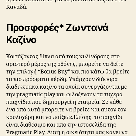
Καναδά.
Προσφορές* Ζωντανά
Καζίνο
Κοιτάζοντας δίπλα από τους κυλίνδρους στο
αριστερό μέρος της οθόνης, μπορείτε να δείτε
την επιλογή “Bonus Buy” και πιο κάτω θα βρείτε
τα πιο πρόσφατα κέρδη. Υπάρχουν διάφορα
διαδικτυακά καζίνο τα οποία συνεργάζονται με
την pragmatic play και φιλοξενούν τα τυχερά
παιχνίδια που δημιουργεί η εταιρεία. Σε κάθε
ένα από αυτά μπορείτε να βρείτε και αυτόν τον
κουλοχέρη και να παίξετε.Επίσης, το παιχνίδι
είναι διαθέσιμο και από την ιστοσελίδα της
Pragmatic Play. Αυτή η οικειότητα μας κάνει να