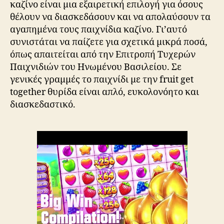
καζίνο είναι μια εξαιρετική επιλογή για όσους
θέλουν να διασκεδάσουν και να απολαύσουν τα
αγαπημένα τους παιχνίδια καζίνο. Γι’αυτό
συνιστάται να παίζετε για σχετικά μικρά ποσά,
όπως απαιτείται από την Επιτροπή Τυχερών
Παιχνιδιών του Ηνωμένου Βασιλείου. Σε
γενικές γραμμές το παιχνίδι με την fruit get
together θυρίδα είναι απλό, ευκολονόητο και
διασκεδαστικό.