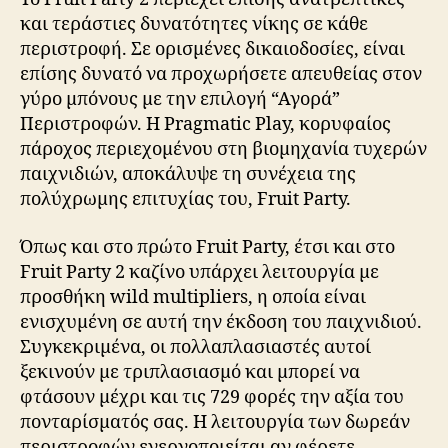
και τεράστιες δυνατότητες νίκης σε κάθε
περιστροφή. Σε ορισμένες δικαιοδοσίες, είναι
επίσης δυνατό να προχωρήσετε απευθείας στον
γύρο μπόνους με την επιλογή “Αγορά”
Περιστροφών. Η Pragmatic Play, κορυφαίος
πάροχος περιεχομένου στη βιομηχανία τυχερών
παιχνιδιών, αποκάλυψε τη συνέχεια της
πολύχρωμης επιτυχίας του, Fruit Party.
Όπως και στο πρώτο Fruit Party, έτσι και στο
Fruit Party 2 καζίνο υπάρχει λειτουργία με
προσθήκη wild multipliers, η οποία είναι
ενισχυμένη σε αυτή την έκδοση του παιχνιδιού.
Συγκεκριμένα, οι πολλαπλασιαστές αυτοί
ξεκινούν με τριπλασιασμό και μπορεί να
φτάσουν μέχρι και τις 729 φορές την αξία του
πονταρίσματός σας. Η λειτουργία των δωρεάν
περιστροφών ενεργοποιείται αν φέρετε