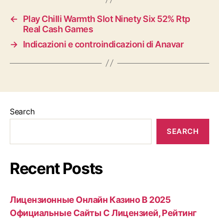
←
Play Chilli Warmth Slot Ninety Six 52% Rtp
Real Cash Games
→
Indicazioni e controindicazioni di Anavar
Search
SEARCH
Recent Posts
Лицензионные Онлайн Казино В 2025
Официальные Сайты С Лицензией, Рейтинг