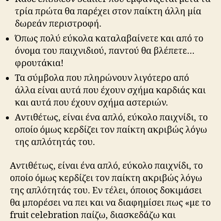
τρία πρώτα θα παρέχει στον παίκτη άλλη μία
δωρεάν περιστροφή.
Όπως πολύ εύκολα καταλαβαίνετε και από το
όνομα του παιχνιδιού, παντού θα βλέπετε…
φρουτάκια!
Τα σύμβολα που πληρώνουν λιγότερο από
άλλα είναι αυτά που έχουν σχήμα καρδιάς και
και αυτά που έχουν σχήμα αστεριών.
Αντιθέτως, είναι ένα απλό, εύκολο παιχνίδι, το
οποίο όμως κερδίζει τον παίκτη ακριβώς λόγω
της απλότητάς του.
Αντιθέτως, είναι ένα απλό, εύκολο παιχνίδι, το
οποίο όμως κερδίζει τον παίκτη ακριβώς λόγω
της απλότητάς του. Εν τέλει, όποιος δοκιμάσει
θα μπορέσει να πει και να διαφημίσει πως «με το
fruit celebration παίζω, διασκεδάζω και