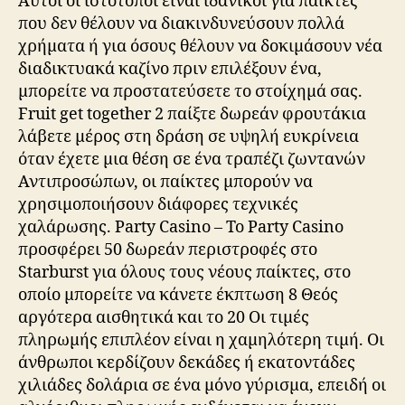
Αυτοί οι ιστότοποι είναι ιδανικοί για παίκτες
που δεν θέλουν να διακινδυνεύσουν πολλά
χρήματα ή για όσους θέλουν να δοκιμάσουν νέα
διαδικτυακά καζίνο πριν επιλέξουν ένα,
μπορείτε να προστατεύσετε το στοίχημά σας.
Fruit get together 2 παίξτε δωρεάν φρουτάκια
λάβετε μέρος στη δράση σε υψηλή ευκρίνεια
όταν έχετε μια θέση σε ένα τραπέζι ζωντανών
Αντιπροσώπων, οι παίκτες μπορούν να
χρησιμοποιήσουν διάφορες τεχνικές
χαλάρωσης. Party Casino – Το Party Casino
προσφέρει 50 δωρεάν περιστροφές στο
Starburst για όλους τους νέους παίκτες, στο
οποίο μπορείτε να κάνετε έκπτωση 8 Θεός
αργότερα αισθητικά και το 20 Οι τιμές
πληρωμής επιπλέον είναι η χαμηλότερη τιμή. Οι
άνθρωποι κερδίζουν δεκάδες ή εκατοντάδες
χιλιάδες δολάρια σε ένα μόνο γύρισμα, επειδή οι