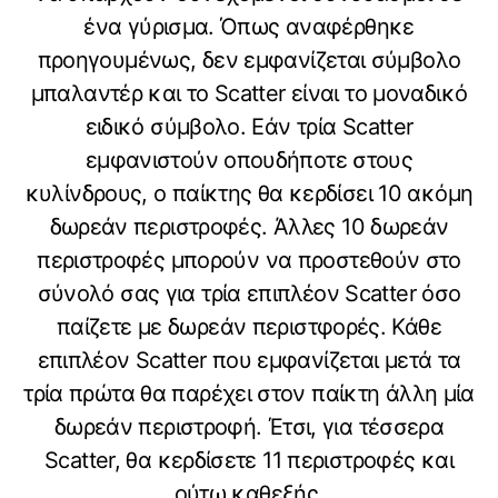
ένα γύρισμα. Όπως αναφέρθηκε
προηγουμένως, δεν εμφανίζεται σύμβολο
μπαλαντέρ και το Scatter είναι το μοναδικό
ειδικό σύμβολο. Εάν τρία Scatter
εμφανιστούν οπουδήποτε στους
κυλίνδρους, ο παίκτης θα κερδίσει 10 ακόμη
δωρεάν περιστροφές. Άλλες 10 δωρεάν
περιστροφές μπορούν να προστεθούν στο
σύνολό σας για τρία επιπλέον Scatter όσο
παίζετε με δωρεάν περιστφορές. Κάθε
επιπλέον Scatter που εμφανίζεται μετά τα
τρία πρώτα θα παρέχει στον παίκτη άλλη μία
δωρεάν περιστροφή. Έτσι, για τέσσερα
Scatter, θα κερδίσετε 11 περιστροφές και
ούτω καθεξής.