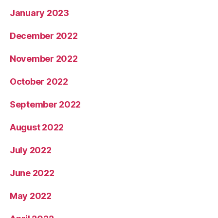
January 2023
December 2022
November 2022
October 2022
September 2022
August 2022
July 2022
June 2022
May 2022