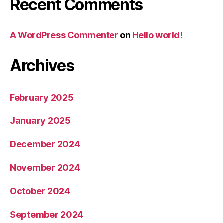
Recent Comments
A WordPress Commenter
on
Hello world!
Archives
February 2025
January 2025
December 2024
November 2024
October 2024
September 2024