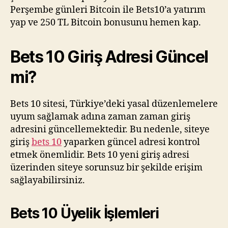
Perşembe günleri Bitcoin ile Bets10’a yatırım
yap ve 250 TL Bitcoin bonusunu hemen kap.
Bets 10 Giriş Adresi Güncel
mi?
Bets 10 sitesi, Türkiye’deki yasal düzenlemelere
uyum sağlamak adına zaman zaman giriş
adresini güncellemektedir. Bu nedenle, siteye
giriş
bets 10
yaparken güncel adresi kontrol
etmek önemlidir. Bets 10 yeni giriş adresi
üzerinden siteye sorunsuz bir şekilde erişim
sağlayabilirsiniz.
Bets 10 Üyelik İşlemleri