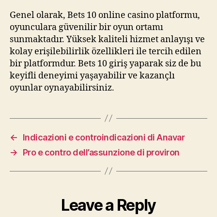
Genel olarak, Bets 10 online casino platformu,
oyunculara güvenilir bir oyun ortamı
sunmaktadır. Yüksek kaliteli hizmet anlayışı ve
kolay erişilebilirlik özellikleri ile tercih edilen
bir platformdur. Bets 10 giriş yaparak siz de bu
keyifli deneyimi yaşayabilir ve kazançlı
oyunlar oynayabilirsiniz.
←
Indicazioni e controindicazioni di Anavar
→
Pro e contro dell’assunzione di proviron
Leave a Reply