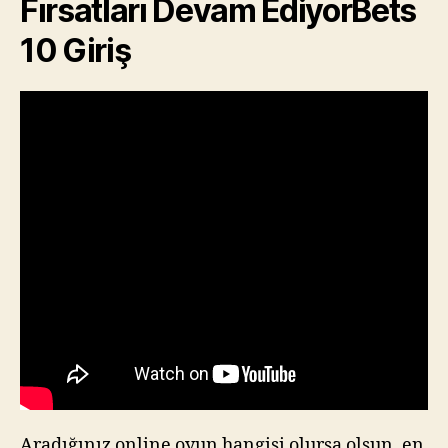
Fırsatları Devam EdiyorBets
10 Giriş
Aradığınız online oyun hangisi olursa olsun, en