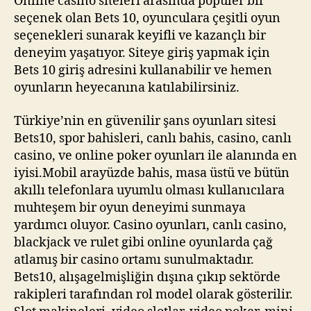
Online casino siteleri arasında popüler bir
seçenek olan Bets 10, oyunculara çeşitli oyun
seçenekleri sunarak keyifli ve kazançlı bir
deneyim yaşatıyor. Siteye giriş yapmak için
Bets 10 giriş adresini kullanabilir ve hemen
oyunların heyecanına katılabilirsiniz.
Türkiye’nin en güvenilir şans oyunları sitesi
Bets10, spor bahisleri, canlı bahis, casino, canlı
casino, ve online poker oyunları ile alanında en
iyisi.Mobil arayüzde bahis, masa üstü ve bütün
akıllı telefonlara uyumlu olması kullanıcılara
muhteşem bir oyun deneyimi sunmaya
yardımcı oluyor. Casino oyunları, canlı casino,
blackjack ve rulet gibi online oyunlarda çağ
atlamış bir casino ortamı sunulmaktadır.
Bets10, alışagelmişliğin dışına çıkıp sektörde
rakipleri tarafından rol model olarak gösterilir.