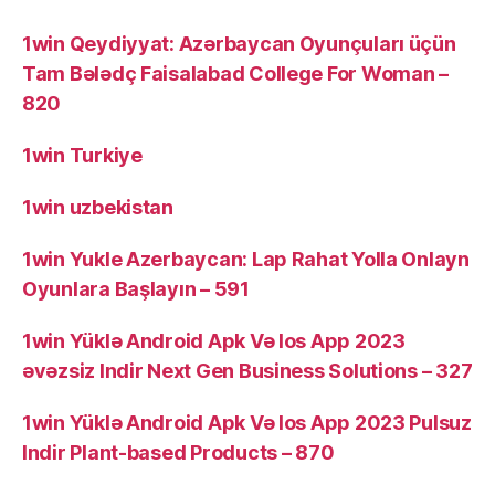
1win Qeydiyyat: Azərbaycan Oyunçuları üçün
Tam Bələdç Faisalabad College For Woman –
820
1win Turkiye
1win uzbekistan
1win Yukle Azerbaycan: Lap Rahat Yolla Onlayn
Oyunlara Başlayın – 591
1win Yüklə Android Apk Və Ios App 2023
əvəzsiz Indir Next Gen Business Solutions – 327
1win Yüklə Android Apk Və Ios App 2023 Pulsuz
Indir Plant-based Products – 870