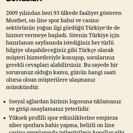
2009 yılından beri 93 ülkede faaliyet gösteren
Mostbet, on-line spor bahsi ve casino
sektörünün yoğun ilgi gördüğü Türkiye’de de
hizmet vermeye başladı. Sitenin Türkiye için
hazırlanan sayfasında istediğiniz her türlü
bilgiye ulaşabileceğiniz gibi Türkçe olarak
müşteri hizmetleriyle konuşup, sorularınız
gerekli cevapları alabilirsiniz. Bu sayede bir
sorununuz olduğu kamu, günün hangi saati
olursa olsun müşterilere ulaşmanız
mümkündür.
Sosyal ağlardan birinin logosuna tıklamanız
ve girişi onaylamanız yeterlidir.
Yüksek profilli spor etkinliklerine empieza
siber sporlara bahis yapma, belirli on line
casino oyunlarında iyileştirilmiş koşullar gibi