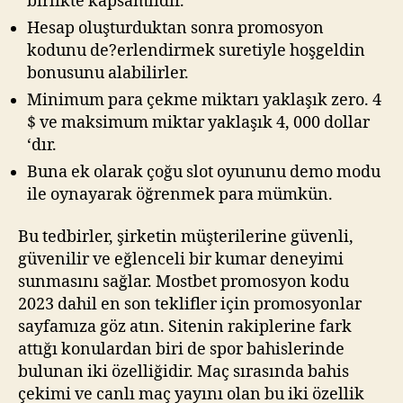
birlikte kapsamlıdır.
Hesap oluşturduktan sonra promosyon
kodunu de?erlendirmek suretiyle hoşgeldin
bonusunu alabilirler.
Minimum para çekme miktarı yaklaşık zero. 4
$ ve maksimum miktar yaklaşık 4, 000 dollar
‘dır.
Buna ek olarak çoğu slot oyununu demo modu
ile oynayarak öğrenmek para mümkün.
Bu tedbirler, şirketin müşterilerine güvenli,
güvenilir ve eğlenceli bir kumar deneyimi
sunmasını sağlar. Mostbet promosyon kodu
2023 dahil en son teklifler için promosyonlar
sayfamıza göz atın. Sitenin rakiplerine fark
attığı konulardan biri de spor bahislerinde
bulunan iki özelliğidir. Maç sırasında bahis
çekimi ve canlı maç yayını olan bu iki özellik