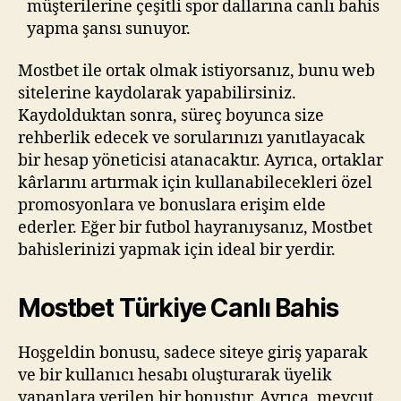
müşterilerine çeşitli spor dallarına canlı bahis
yapma şansı sunuyor.
Mostbet ile ortak olmak istiyorsanız, bunu web
sitelerine kaydolarak yapabilirsiniz.
Kaydolduktan sonra, süreç boyunca size
rehberlik edecek ve sorularınızı yanıtlayacak
bir hesap yöneticisi atanacaktır. Ayrıca, ortaklar
kârlarını artırmak için kullanabilecekleri özel
promosyonlara ve bonuslara erişim elde
ederler. Eğer bir futbol hayranıysanız, Mostbet
bahislerinizi yapmak için ideal bir yerdir.
Mostbet Türkiye Canlı Bahis
Hoşgeldin bonusu, sadece siteye giriş yaparak
ve bir kullanıcı hesabı oluşturarak üyelik
yapanlara verilen bir bonustur. Ayrıca, mevcut