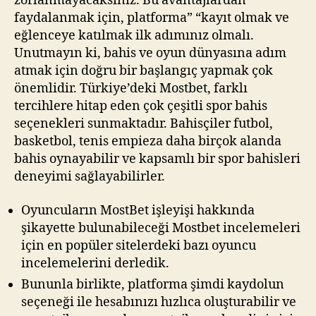
zorlanmayacaksınız. Bu avantajlardan
faydalanmak için, platforma” “kayıt olmak ve
eğlenceye katılmak ilk adımınız olmalı.
Unutmayın ki, bahis ve oyun dünyasına adım
atmak için doğru bir başlangıç yapmak çok
önemlidir. Türkiye’deki Mostbet, farklı
tercihlere hitap eden çok çeşitli spor bahis
seçenekleri sunmaktadır. Bahisçiler futbol,
basketbol, tenis empieza daha birçok alanda
bahis oynayabilir ve kapsamlı bir spor bahisleri
deneyimi sağlayabilirler.
Oyuncuların MostBet işleyişi hakkında
şikayette bulunabileceği Mostbet incelemeleri
için en popüler sitelerdeki bazı oyuncu
incelemelerini derledik.
Bununla birlikte, platforma şimdi kaydolun
seçeneği ile hesabınızı hızlıca oluşturabilir ve