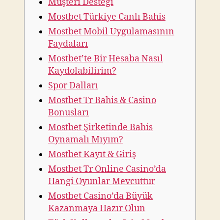
Müşteri Desteği
Mostbet Türkiye Canlı Bahis
Mostbet Mobil Uygulamasının
Faydaları
Mostbet’te Bir Hesaba Nasıl
Kaydolabilirim?
Spor Dalları
Mostbet Tr Bahis & Casino
Bonusları
Mostbet Şirketinde Bahis
Oynamalı Mıyım?
Mostbet Kayıt & Giriş
Mostbet Tr Online Casino’da
Hangi Oyunlar Mevcuttur
Mostbet Casino’da Büyük
Kazanmaya Hazır Olun