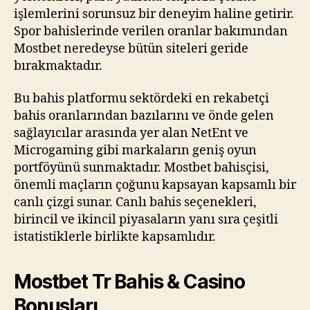
işlemlerini sorunsuz bir deneyim haline getirir.
Spor bahislerinde verilen oranlar bakımından
Mostbet neredeyse bütün siteleri geride
bırakmaktadır.
Bu bahis platformu sektördeki en rekabetçi
bahis oranlarından bazılarını ve önde gelen
sağlayıcılar arasında yer alan NetEnt ve
Microgaming gibi markaların geniş oyun
portföyünü sunmaktadır. Mostbet bahisçisi,
önemli maçların çoğunu kapsayan kapsamlı bir
canlı çizgi sunar. Canlı bahis seçenekleri,
birincil ve ikincil piyasaların yanı sıra çeşitli
istatistiklerle birlikte kapsamlıdır.
Mostbet Tr Bahis & Casino
Bonusları