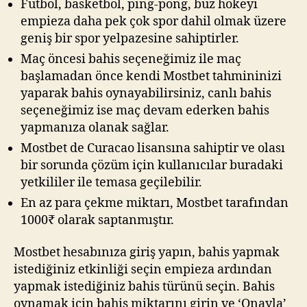
Futbol, basketbol, ping-pong, buz hokeyi
empieza daha pek çok spor dahil olmak üzere
geniş bir spor yelpazesine sahiptirler.
Maç öncesi bahis seçeneğimiz ile maç
başlamadan önce kendi Mostbet tahmininizi
yaparak bahis oynayabilirsiniz, canlı bahis
seçeneğimiz ise maç devam ederken bahis
yapmanıza olanak sağlar.
Mostbet de Curacao lisansına sahiptir ve olası
bir sorunda çözüm için kullanıcılar buradaki
yetkililer ile temasa geçilebilir.
En az para çekme miktarı, Mostbet tarafından
1000₹ olarak saptanmıştır.
Mostbet hesabınıza giriş yapın, bahis yapmak
istediğiniz etkinliği seçin empieza ardından
yapmak istediğiniz bahis türünü seçin. Bahis
oynamak için bahis miktarını girin ve ‘Onayla’