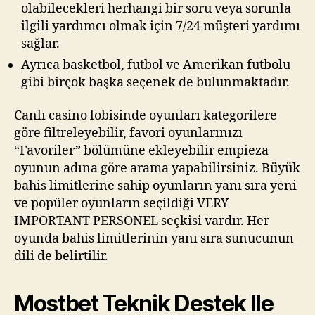
olabilecekleri herhangi bir soru veya sorunla
ilgili yardımcı olmak için 7/24 müşteri yardımı
sağlar.
Ayrıca basketbol, futbol ve Amerikan futbolu
gibi birçok başka seçenek de bulunmaktadır.
Canlı casino lobisinde oyunları kategorilere
göre filtreleyebilir, favori oyunlarınızı
“Favoriler” bölümüne ekleyebilir empieza
oyunun adına göre arama yapabilirsiniz. Büyük
bahis limitlerine sahip oyunların yanı sıra yeni
ve popüler oyunların seçildiği VERY
IMPORTANT PERSONEL seçkisi vardır. Her
oyunda bahis limitlerinin yanı sıra sunucunun
dili de belirtilir.
Mostbet Teknik Destek Ile