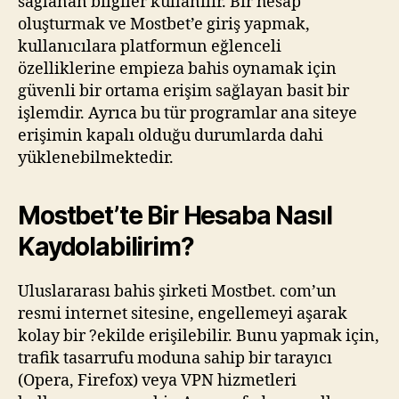
sağlanan bilgiler kullanılır. Bir hesap
oluşturmak ve Mostbet’e giriş yapmak,
kullanıcılara platformun eğlenceli
özelliklerine empieza bahis oynamak için
güvenli bir ortama erişim sağlayan basit bir
işlemdir. Ayrıca bu tür programlar ana siteye
erişimin kapalı olduğu durumlarda dahi
yüklenebilmektedir.
Mostbet’te Bir Hesaba Nasıl
Kaydolabilirim?
Uluslararası bahis şirketi Mostbet. com’un
resmi internet sitesine, engellemeyi aşarak
kolay bir ?ekilde erişilebilir. Bunu yapmak için,
trafik tasarrufu moduna sahip bir tarayıcı
(Opera, Firefox) veya VPN hizmetleri