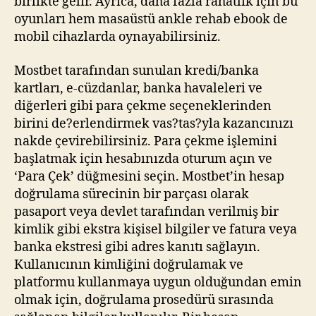
birlikte gelir. Ayrıca, daha fazla rahatlık için bu
oyunları hem masaüstü ankle rehab ebook de
mobil cihazlarda oynayabilirsiniz.
Mostbet tarafından sunulan kredi/banka
kartları, e-cüzdanlar, banka havaleleri ve
diğerleri gibi para çekme seçeneklerinden
birini de?erlendirmek vas?tas?yla kazancınızı
nakde çevirebilirsiniz. Para çekme işlemini
başlatmak için hesabınızda oturum açın ve
‘Para Çek’ düğmesini seçin. Mostbet’in hesap
doğrulama sürecinin bir parçası olarak
pasaport veya devlet tarafından verilmiş bir
kimlik gibi ekstra kişisel bilgiler ve fatura veya
banka ekstresi gibi adres kanıtı sağlayın.
Kullanıcının kimliğini doğrulamak ve
platformu kullanmaya uygun olduğundan emin
olmak için, doğrulama prosedürü sırasında