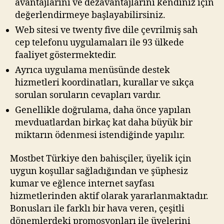
avantajlarını ve dezavantajlarını kendiniz için
değerlendirmeye başlayabilirsiniz.
Web sitesi ve twenty five dile çevrilmiş sah
cep telefonu uygulamaları ile 93 ülkede
faaliyet göstermektedir.
Ayrıca uygulama menüsünde destek
hizmetleri koordinatları, kurallar ve sıkça
sorulan soruların cevapları vardır.
Genellikle doğrulama, daha önce yapılan
mevduatlardan birkaç kat daha büyük bir
miktarın ödenmesi istendiğinde yapılır.
Mostbet Türkiye den bahisçiler, üyelik için
uygun koşullar sağladığından ve şüphesiz
kumar ve eğlence internet sayfası
hizmetlerinden aktif olarak yararlanmaktadır.
Bonusları ile farklı bir hava veren, çeşitli
dönemlerdeki promosyonları ile üyelerini