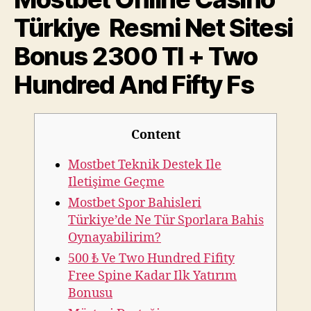
Türkiye ️ Resmi Net Sitesi
Bonus 2300 Tl + Two
Hundred And Fifty Fs
Content
Mostbet Teknik Destek Ile
Iletişime Geçme
Mostbet Spor Bahisleri
Türkiye’de Ne Tür Sporlara Bahis
Oynayabilirim?
500 ₺ Ve Two Hundred Fifity
Free Spine Kadar Ilk Yatırım
Bonusu