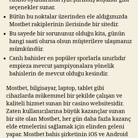
seçenekler sunar.
Bütün bu noktalar üzerinden ele aldığımızda
Mostbet rakiplerinin ilerisinde bir sitedir.
Bu sayede bir sorununuz olduğu kita, günün
hangi saati olursa olsun müşterilere ulaşmanız
mümkündür.
Canlı bahisler en popüler sporlarla sınırlıdır
empieza mevcut şampiyonalara yönelik
bahislerin de mevcut olduğu kesindir.
Mostbet, bilgisayar, laptop, tablet gibi
cihazlarda mükemmel bir şekilde çalışan ve
kaliteli hizmet sunan bir casino websitesidir.
Zaten kullanıcılarına büyük kazançlar sunan
bir site olan Mostbet, her gün daha fazla kazanç
elde etmelerini sağlamak için elinden geleni
yapar. Mostbet bahis şirketinin iOS ve Android