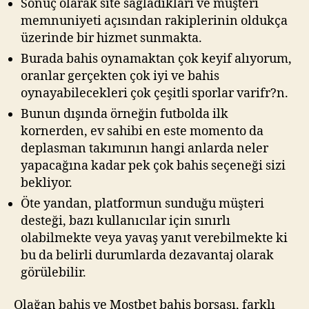
Sonuç olarak site sağladıkları ve müşteri
memnuniyeti açısından rakiplerinin oldukça
üzerinde bir hizmet sunmakta.
Burada bahis oynamaktan çok keyif alıyorum,
oranlar gerçekten çok iyi ve bahis
oynayabilecekleri çok çeşitli sporlar varifr?n.
Bunun dışında örneğin futbolda ilk
kornerden, ev sahibi en este momento da
deplasman takımının hangi anlarda neler
yapacağına kadar pek çok bahis seçeneği sizi
bekliyor.
Öte yandan, platformun sunduğu müşteri
desteği, bazı kullanıcılar için sınırlı
olabilmekte veya yavaş yanıt verebilmekte ki
bu da belirli durumlarda dezavantaj olarak
görülebilir.
Olağan bahis ve Mostbet bahis borsası, farklı