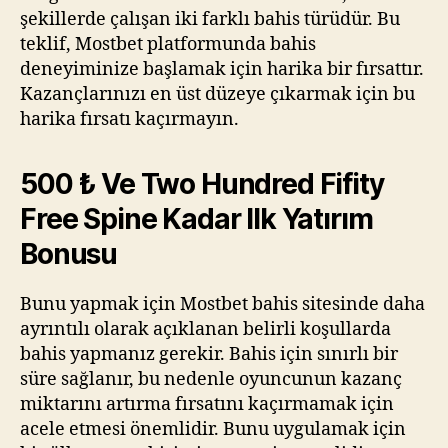
şekillerde çalışan iki farklı bahis türüdür. Bu
teklif, Mostbet platformunda bahis
deneyiminize başlamak için harika bir fırsattır.
Kazançlarınızı en üst düzeye çıkarmak için bu
harika fırsatı kaçırmayın.
500 ₺ Ve Two Hundred Fifity
Free Spine Kadar Ilk Yatırım
Bonusu
Bunu yapmak için Mostbet bahis sitesinde daha
ayrıntılı olarak açıklanan belirli koşullarda
bahis yapmanız gerekir. Bahis için sınırlı bir
süre sağlanır, bu nedenle oyuncunun kazanç
miktarını artırma fırsatını kaçırmamak için
acele etmesi önemlidir. Bunu uygulamak için