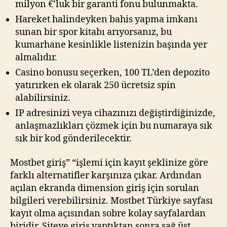
milyon €’luk bir garanti fonu bulunmakta.
Hareket halindeyken bahis yapma imkanı
sunan bir spor kitabı arıyorsanız, bu
kumarhane kesinlikle listenizin başında yer
almalıdır.
Casino bonusu seçerken, 100 TL’den depozito
yatırırken ek olarak 250 ücretsiz spin
alabilirsiniz.
IP adresinizi veya cihazınızı değiştirdiğinizde,
anlaşmazlıkları çözmek için bu numaraya sık
sık bir kod gönderilecektir.
Mostbet giriş” “işlemi için kayıt şeklinize göre
farklı alternatifler karşınıza çıkar. Ardından
açılan ekranda dimension giriş için sorulan
bilgileri verebilirsiniz. Mostbet Türkiye sayfası
kayıt olma açısından sobre kolay sayfalardan
biridir. Siteye giriş yaptıktan sonra sağ üst