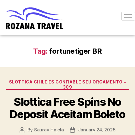
Tag:
fortunetiger BR
SLOTTICA CHILE ES CONFIABLE SEU ORÇAMENTO -
309
Slottica Free Spins No
Deposit Aceitam Boleto
By
Saurav Hajela
January 24, 2025