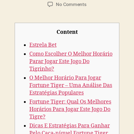
No Comments
Content
Estrela Bet
Como Escolher O Melhor Horário
Parar Jogar Este Jogo Do
Tigrinho?
O Melhor Horário Para Jogar
Fortune Tiger – Uma Análise Das
Estratégias Populares
Fortune Tiger: Qual Os Melhores
Horários Para Jogar Este Jogo Do
Tigre?
Dicas E Estratégias Para Ganhar
Pelo Caça-níquel Fortune Tiger