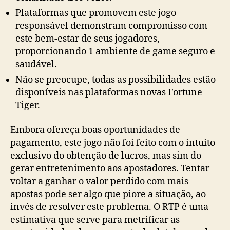
Plataformas que promovem este jogo
responsável demonstram compromisso com
este bem-estar de seus jogadores,
proporcionando 1 ambiente de game seguro e
saudável.
Não se preocupe, todas as possibilidades estão
disponíveis nas plataformas novas Fortune
Tiger.
Embora ofereça boas oportunidades de
pagamento, este jogo não foi feito com o intuito
exclusivo do obtenção de lucros, mas sim do
gerar entretenimento aos apostadores. Tentar
voltar a ganhar o valor perdido com mais
apostas pode ser algo que piore a situação, ao
invés de resolver este problema. O RTP é uma
estimativa que serve para metrificar as