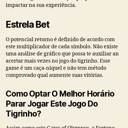
impactar na sua experiência.
Estrela Bet
O potencial retorno é definido de acordo com
este multiplicador de cada símbolo. Não existe
uma análise de gráfico que possa te auxiliar an
acertar mais vezes no jogo do tigrinho. Esse
game é um caça-níquel e não tem método
comprovado qual aumente suas vitórias.
Como Optar O Melhor Horário
Parar Jogar Este Jogo Do
Tigrinho?