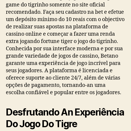
game do tigrinho somente no site oficial
recomendado. Faça seu cadastro na bet e efetue
um depósito mínimo do 10 reais com o objectivo
de realizar suas apostas na plataforma de
cassino online e começar a fazer uma renda
extra jogando fortune tiger o jogo do tigrinho.
Conhecida por sua interface moderna e por sua
grande variedade de jogos de cassino, Betano
garante uma experiência de jogo incrível para
seus jogadores. A plataforma é licenciada e
oferece suporte ao cliente 24/7, além de várias
opções de pagamento, tornando-an uma
escolha confiável e popular entre os jogadores.
Desfrutando An Experiência
Do Jogo Do Tigre