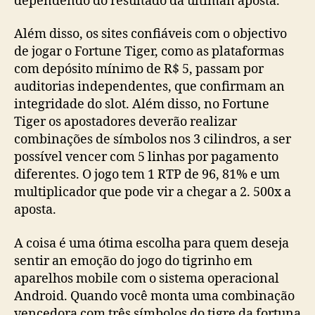
dependendo do resultado da últiman aposta.
Além disso, os sites confiáveis com o objectivo
de jogar o Fortune Tiger, como as plataformas
com depósito mínimo de R$ 5, passam por
auditorias independentes, que confirmam an
integridade do slot. Além disso, no Fortune
Tiger os apostadores deverão realizar
combinações de símbolos nos 3 cilindros, a ser
possível vencer com 5 linhas por pagamento
diferentes. O jogo tem 1 RTP de 96, 81% e um
multiplicador que pode vir a chegar a 2. 500x a
aposta.
A coisa é uma ótima escolha para quem deseja
sentir an emoção do jogo do tigrinho em
aparelhos mobile com o sistema operacional
Android. Quando você monta uma combinação
vencedora com três símbolos do tigre da fortuna