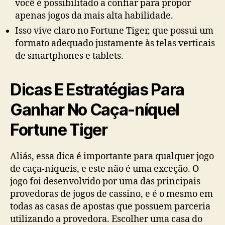
você é possibilitado a confiar para propor
apenas jogos da mais alta habilidade.
Isso vive claro no Fortune Tiger, que possui um
formato adequado justamente às telas verticais
de smartphones e tablets.
Dicas E Estratégias Para
Ganhar No Caça-níquel
Fortune Tiger
Aliás, essa dica é importante para qualquer jogo
de caça-níqueis, e este não é uma exceção. O
jogo foi desenvolvido por uma das principais
provedoras de jogos de cassino, e é o mesmo em
todas as casas de apostas que possuem parceria
utilizando a provedora. Escolher uma casa do