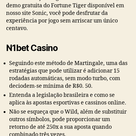
demo gratuita do Fortune Tiger disponível em
nosso site Sonic, você pode desfrutar da
experiência por jogo sem arriscar um único
centavo.
N1bet Casino
Seguindo este método de Martingale, uma das
estratégias que pode utilizar é adicionar 15
rodadas automáticas, sem modo turbo, com
deciodem-se mínima de R$0. 50.
Entenda a legislação brasileira e como se
aplica às apostas esportivas e cassinos online.
Não se esqueça que o Wild, além de substituir
outros símbolos, pode proporcionar um
retorno de até 250x a sua aposta quando
combinado três vezes.