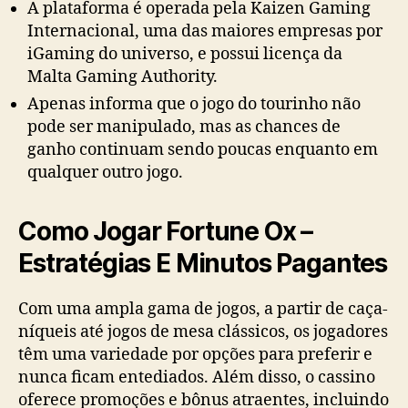
A plataforma é operada pela Kaizen Gaming
Internacional, uma das maiores empresas por
iGaming do universo, e possui licença da
Malta Gaming Authority.
Apenas informa que o jogo do tourinho não
pode ser manipulado, mas as chances de
ganho continuam sendo poucas enquanto em
qualquer outro jogo.
Como Jogar Fortune Ox –
Estratégias E Minutos Pagantes
Com uma ampla gama de jogos, a partir de caça-
níqueis até jogos de mesa clássicos, os jogadores
têm uma variedade por opções para preferir e
nunca ficam entediados. Além disso, o cassino
oferece promoções e bônus atraentes, incluindo