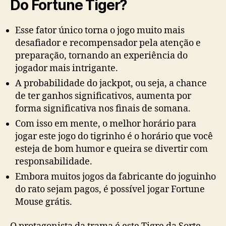
Do Fortune Tiger?
Esse fator único torna o jogo muito mais
desafiador e recompensador pela atenção e
preparação, tornando an experiência do
jogador mais intrigante.
A probabilidade do jackpot, ou seja, a chance
de ter ganhos significativos, aumenta por
forma significativa nos finais de somana.
Com isso em mente, o melhor horário para
jogar este jogo do tigrinho é o horário que você
esteja de bom humor e queira se divertir com
responsabilidade.
Embora muitos jogos da fabricante do joguinho
do rato sejam pagos, é possível jogar Fortune
Mouse grátis.