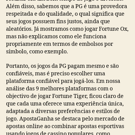
Além disso, sabemos que a PG é uma provedora
respeitada e do qualidade, o qual significa que
seus jogos possuem fins justos, ainda que
aleatórios. Já mostramos como jogar Fortune Ox,
mas não explicamos como ele funciona
propriamente em termos de embolsos por
símbolo, como exemplo.
Portanto, os jogos da PG pagam mesmo e são
confiáveis, mas é preciso escolher uma
plataforma confiável para jogá-los. Em nossa
análise das 9 melhores plataformas com o
objectivo de jogar Fortune Tiger, ficou claro de
que cada uma oferece uma experiência única,
adaptada a diversas preferências e estilos de
jogo. ApostaGanha se destaca pelo mercado de
apostas online ao combinar apostas esportivas
usando jogos de cassino populares, como