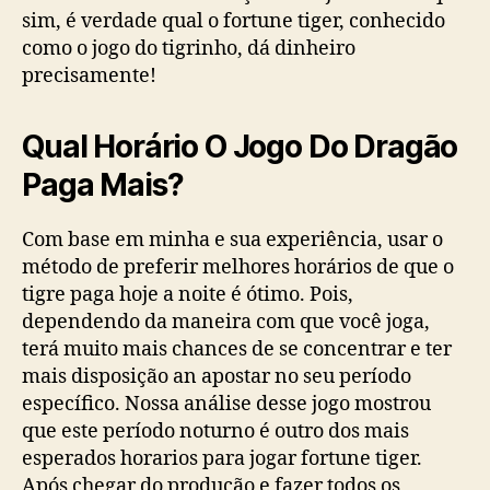
sim, é verdade qual o fortune tiger, conhecido
como o jogo do tigrinho, dá dinheiro
precisamente!
Qual Horário O Jogo Do Dragão
Paga Mais?
Com base em minha e sua experiência, usar o
método de preferir melhores horários de que o
tigre paga hoje a noite é ótimo. Pois,
dependendo da maneira com que você joga,
terá muito mais chances de se concentrar e ter
mais disposição an apostar no seu período
específico. Nossa análise desse jogo mostrou
que este período noturno é outro dos mais
esperados horarios para jogar fortune tiger.
Após chegar do produção e fazer todos os