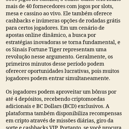
mais de 40 fornecedores com jogos por slots,
mesa e cassino ao vivo. Ele também oferece
cashbacks e inúmeras opções de rodadas grátis
para certos jogadores. Em um cenário de
apostas online dinâmico, a busca por
estratégias inovadoras se torna fundamental, e
os Sinais Fortune Tiger representam uma
revolução nesse argumento. Geralmente, os
primeiros minutos desse período podem
oferecer oportunidades lucrativas, pois muitos
jogadores podem entrar simultaneamente.
Os jogadores podem aproveitar um bônus por
até 4 depósitos, recebendo criptomoedas
adicionais e BC Dollars (BCD) exclusivos. A
plataforma também disponibiliza recompensas
em cripto através de missões diárias, giro da
sorte e cashbacks VIP. Portanto, se você procura