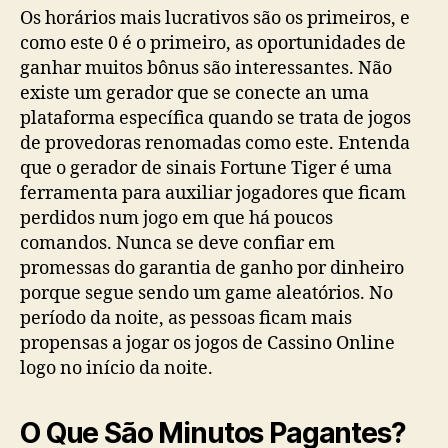
Os horários mais lucrativos são os primeiros, e
como este 0 é o primeiro, as oportunidades de
ganhar muitos bônus são interessantes. Não
existe um gerador que se conecte an uma
plataforma específica quando se trata de jogos
de provedoras renomadas como este. Entenda
que o gerador de sinais Fortune Tiger é uma
ferramenta para auxiliar jogadores que ficam
perdidos num jogo em que há poucos
comandos. Nunca se deve confiar em
promessas do garantia de ganho por dinheiro
porque segue sendo um game aleatórios. No
período da noite, as pessoas ficam mais
propensas a jogar os jogos de Cassino Online
logo no início da noite.
O Que São Minutos Pagantes?