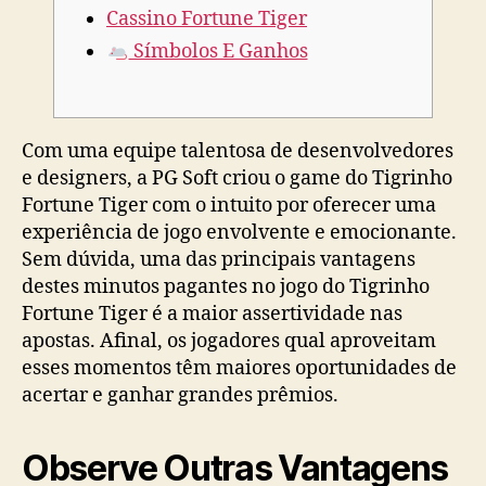
Cassino Fortune Tiger
Símbolos E Ganhos
Com uma equipe talentosa de desenvolvedores
e designers, a PG Soft criou o game do Tigrinho
Fortune Tiger com o intuito por oferecer uma
experiência de jogo envolvente e emocionante.
Sem dúvida, uma das principais vantagens
destes minutos pagantes no jogo do Tigrinho
Fortune Tiger é a maior assertividade nas
apostas. Afinal, os jogadores qual aproveitam
esses momentos têm maiores oportunidades de
acertar e ganhar grandes prêmios.
Observe Outras Vantagens