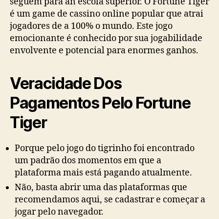
seguem para an escola superior. O Fortune Tiger
é um game de cassino online popular que atrai
jogadores de a 100% o mundo. Este jogo
emocionante é conhecido por sua jogabilidade
envolvente e potencial para enormes ganhos.
Veracidade Dos
Pagamentos Pelo Fortune
Tiger
Porque pelo jogo do tigrinho foi encontrado
um padrão dos momentos em que a
plataforma mais está pagando atualmente.
Não, basta abrir uma das plataformas que
recomendamos aqui, se cadastrar e começar a
jogar pelo navegador.