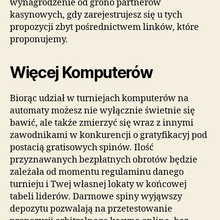
wynagrodzenie od grono partnerów
kasynowych, gdy zarejestrujesz się u tych
propozycji zbyt pośrednictwem linków, które
proponujemy.
Więcej Komputerów
Biorąc udział w turniejach komputerów na
automaty możesz nie wyłącznie świetnie się
bawić, ale także zmierzyć się wraz z innymi
zawodnikami w konkurencji o gratyfikacyj pod
postacią gratisowych spinów. Ilość
przyznawanych bezpłatnych obrotów będzie
zależała od momentu regulaminu danego
turnieju i Twej własnej lokaty w końcowej
tabeli liderów. Darmowe spiny wyjąwszy
depozytu pozwalają na przetestowanie