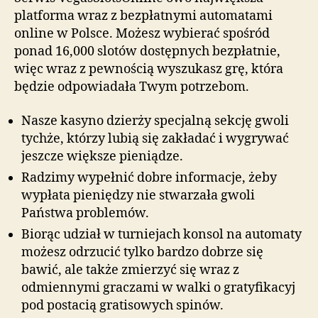
platforma wraz z bezpłatnymi automatami
online w Polsce. Możesz wybierać spośród
ponad 16,000 slotów dostępnych bezpłatnie,
więc wraz z pewnością wyszukasz grę, która
będzie odpowiadała Twym potrzebom.
Nasze kasyno dzierży specjalną sekcję gwoli
tychże, którzy lubią się zakładać i wygrywać
jeszcze większe pieniądze.
Radzimy wypełnić dobre informacje, żeby
wypłata pieniędzy nie stwarzała gwoli
Państwa problemów.
Biorąc udział w turniejach konsol na automaty
możesz odrzucić tylko bardzo dobrze się
bawić, ale także zmierzyć się wraz z
odmiennymi graczami w walki o gratyfikacyj
pod postacią gratisowych spinów.