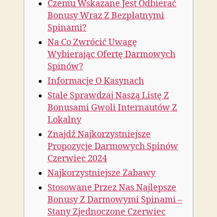
Czemu Wskazane Jest Odbierać
Bonusy Wraz Z Bezpłatnymi
Spinami?
Na Co Zwrócić Uwagę
Wybierając Ofertę Darmowych
Spinów?
Informacje O Kasynach
Stale Sprawdzaj Naszą Listę Z
Bonusami Gwoli Internautów Z
Lokalny
Znajdź Najkorzystniejsze
Propozycje Darmowych Spinów
Czerwiec 2024
Najkorzystniejsze Zabawy
Stosowane Przez Nas Najlepsze
Bonusy Z Darmowymi Spinami –
Stany Zjednoczone Czerwiec