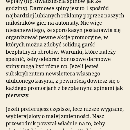
wpłaty (np. dwadzieścia spinów jak 24
godziny). Darmowe spiny jest to 1 spośród
najbardziej lubianych reklamy poprzez naszych
miłośników gier na automaty. Nic więc
niesamowitego, że sporo kasyn postanawia się
organizować pewne akcje promocyjne, w
których można zdobyć solidną garść
bezpłatnych obrotów. Warunki, które należy
spełnić, żeby odebrać bonusowe darmowe
spiny mogą być różne np. Jeżeli jesteś
subskrybentem newslettera własnego
ulubionego kasyna, z pewnością dowiesz się o
każdego promocjach z bezpłatnymi spinami jak
pierwszy.
Jeżeli preferujesz częstsze, lecz niższe wygrane,
wybieraj sloty o małej zmienności. Nasz
przewodnik powstał właśnie na to, żeby