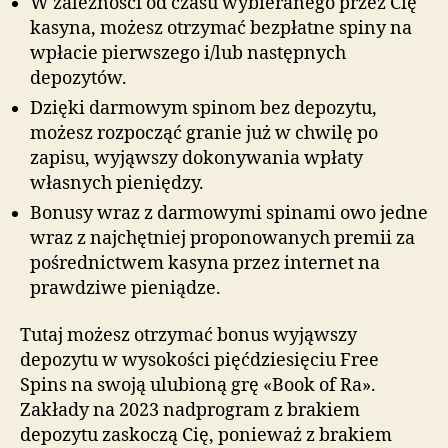
W zależności od czasu wybieranego przez Cię
kasyna, możesz otrzymać bezpłatne spiny na
wpłacie pierwszego i/lub następnych
depozytów.
Dzięki darmowym spinom bez depozytu,
możesz rozpocząć granie już w chwilę po
zapisu, wyjąwszy dokonywania wpłaty
własnych pieniędzy.
Bonusy wraz z darmowymi spinami owo jedne
wraz z najchętniej proponowanych premii za
pośrednictwem kasyna przez internet na
prawdziwe pieniądze.
Tutaj możesz otrzymać bonus wyjąwszy
depozytu w wysokości pięćdziesięciu Free
Spins na swoją ulubioną grę «Book of Ra».
Zakłady na 2023 nadprogram z brakiem
depozytu zaskoczą Cię, ponieważ z brakiem