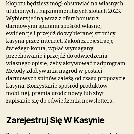
kłopotu będziesz mógł obstawiać na własnych
ulubionych i najznamienitszych slotach 2023.
Wybierz jedną wraz z ofert bonusu z
darmowymi spinami spośród własnej
ewidencje i przejdź do wybieranej stronicy
kasyna przez internet. Zakończ rejestrację
świeżego konta, wpłać wymagany
przechowanie i przejdź do odwiedzenia
własnego opisie, żeby aktywować nadprogram.
Metody zdobywania nagród w postaci
darmowych spinów zależą od czasu propozycje
kasyna. Korzystanie spośród produktów
mobilnej, premia urodzinowy lub zbyt
zapisanie się do odwiedzenia newslettera.
Zarejestruj Się W Kasynie