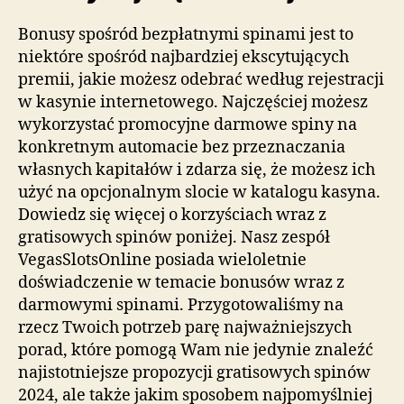
Bonusy spośród bezpłatnymi spinami jest to
niektóre spośród najbardziej ekscytujących
premii, jakie możesz odebrać według rejestracji
w kasynie internetowego. Najczęściej możesz
wykorzystać promocyjne darmowe spiny na
konkretnym automacie bez przeznaczania
własnych kapitałów i zdarza się, że możesz ich
użyć na opcjonalnym slocie w katalogu kasyna.
Dowiedz się więcej o korzyściach wraz z
gratisowych spinów poniżej. Nasz zespół
VegasSlotsOnline posiada wieloletnie
doświadczenie w temacie bonusów wraz z
darmowymi spinami. Przygotowaliśmy na
rzecz Twoich potrzeb parę najważniejszych
porad, które pomogą Wam nie jedynie znaleźć
najistotniejsze propozycji gratisowych spinów
2024, ale także jakim sposobem najpomyślniej