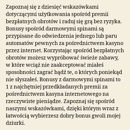
Zapoznaj się z dziesięć wskazówkami
dotyczącymi użytkowania spośród premii
bezpłatnych obrotów i raduj się grą bez ryzyka.
Bonusy spośród darmowymi spinami są
przypisane do odwiedzenia jednego lub paru
automatów pewnych za pośrednictwem kasyno
przez internet. Korzystając spośród bezpłatnych
obrotów możesz wypróbować świeże zabawy,
w które wciąż nie zaakceptować miałeś
sposobności zagrać bądź te, o których poniekąd
nie słyszałeś. Bonusy z darmowymi spinami to
1 z najchętniej przedkładanych premii za
pośrednictwem kasyna internetowego na
rzeczywiste pieniądze. Zapoznaj się spośród
naszymi wskazówkami, dzięki którym wraz z
łatwością wybierzesz dobry bonus gwoli mojej
dziurki.