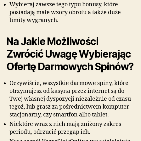
Wybieraj zawsze tego typu bonusy, które
posiadają małe wzory obrotu a także duże
limity wygranych.
Na Jakie Możliwości
Zwrócić Uwagę Wybierając
Ofertę Darmowych Spinów?
Oczywiście, wszystkie darmowe spiny, które
otrzymujesz od kasyna przez internet są do
Twej własnej dyspozycji niezależnie od czasu
tegoż, lub grasz za pośrednictwem komputer
stacjonarny, czy smartfon albo tablet.
Niektóre wraz z nich mają zniżony zakres
periodu, odrzucić przegap ich.