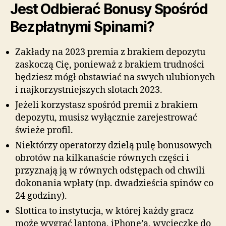
Jest Odbierać Bonusy Spośród
Bezpłatnymi Spinami?
Zakłady na 2023 premia z brakiem depozytu
zaskoczą Cię, ponieważ z brakiem trudności
będziesz mógł obstawiać na swych ulubionych
i najkorzystniejszych slotach 2023.
Jeżeli korzystasz spośród premii z brakiem
depozytu, musisz wyłącznie zarejestrować
świeże profil.
Niektórzy operatorzy dzielą pulę bonusowych
obrotów na kilkanaście równych części i
przyznają ją w równych odstępach od chwili
dokonania wpłaty (np. dwadzieścia spinów co
24 godziny).
Slottica to instytucja, w której każdy gracz
może wygrać laptopa, iPhone’a, wycieczkę do