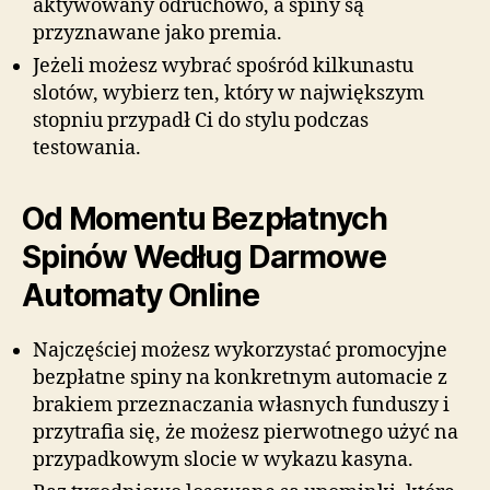
aktywowany odruchowo, a spiny są
przyznawane jako premia.
Jeżeli możesz wybrać spośród kilkunastu
slotów, wybierz ten, który w największym
stopniu przypadł Ci do stylu podczas
testowania.
Od Momentu Bezpłatnych
Spinów Według Darmowe
Automaty Online
Najczęściej możesz wykorzystać promocyjne
bezpłatne spiny na konkretnym automacie z
brakiem przeznaczania własnych funduszy i
przytrafia się, że możesz pierwotnego użyć na
przypadkowym slocie w wykazu kasyna.