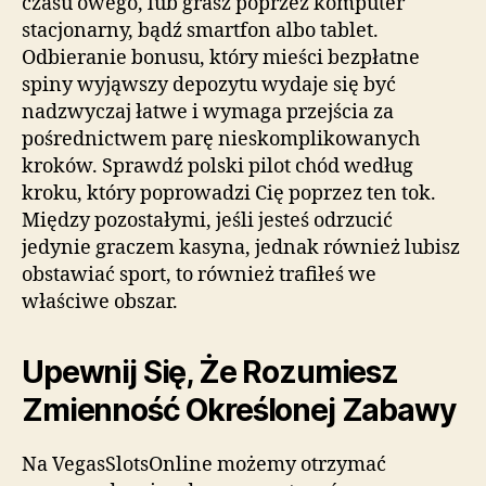
czasu owego, lub grasz poprzez komputer
stacjonarny, bądź smartfon albo tablet.
Odbieranie bonusu, który mieści bezpłatne
spiny wyjąwszy depozytu wydaje się być
nadzwyczaj łatwe i wymaga przejścia za
pośrednictwem parę nieskomplikowanych
kroków. Sprawdź polski pilot chód według
kroku, który poprowadzi Cię poprzez ten tok.
Między pozostałymi, jeśli jesteś odrzucić
jedynie graczem kasyna, jednak również lubisz
obstawiać sport, to również trafiłeś we
właściwe obszar.
Upewnij Się, Że Rozumiesz
Zmienność Określonej Zabawy
Na VegasSlotsOnline możemy otrzymać