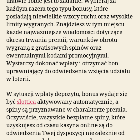
ułatwić Tobie jest to zadanie. Wybieraj za
każdym razem tego typu bonusy, które
posiadają niewielkie wzory ruchu oraz wysokie
limity wygranych. Znajdziesz w tym miejscu
każde najważniejsze wiadomości dotyczące
okresu trwania premii, warunków obrotu
wygraną z gratisowych spinów oraz
ewentualnymi kodami promocyjnymi.
Wystarczy dokonać wpłaty i otrzymać bon
uprawniający do odwiedzenia wzięcia udziału
w loterii.
W sytuacji wpłaty depozytu, bonus wydaje się
być
slottica
aktywowany automatycznie, a
spiny są przyznawane w charakterze premia.
Oczywiście, wszystkie bezpłatne spiny, które
uzyskujesz od czasu kasyna online są do
odwiedzenia Twej dyspozycji niezależnie od