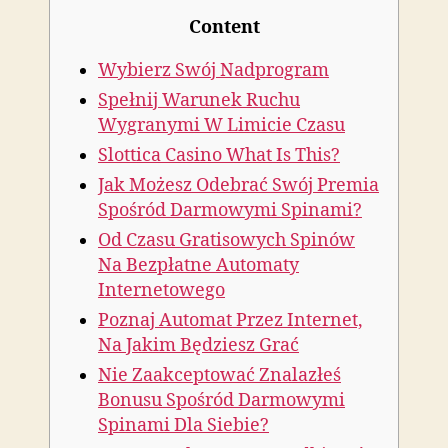
Content
Wybierz Swój Nadprogram
Spełnij Warunek Ruchu
Wygranymi W Limicie Czasu
Slottica Casino What Is This?
Jak Możesz Odebrać Swój Premia
Spośród Darmowymi Spinami?
Od Czasu Gratisowych Spinów
Na Bezpłatne Automaty
Internetowego
Poznaj Automat Przez Internet,
Na Jakim Będziesz Grać
Nie Zaakceptować Znalazłeś
Bonusu Spośród Darmowymi
Spinami Dla Siebie?