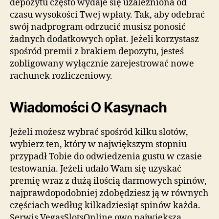
depozytu często wydaje się uzależniona od
czasu wysokości Twej wpłaty. Tak, aby odebrać
swój nadprogram odrzucić musisz ponosić
żadnych dodatkowych opłat. Jeżeli korzystasz
spośród premii z brakiem depozytu, jesteś
zobligowany wyłącznie zarejestrować nowe
rachunek rozliczeniowy.
Wiadomości O Kasynach
Jeżeli możesz wybrać spośród kilku slotów,
wybierz ten, który w największym stopniu
przypadł Tobie do odwiedzenia gustu w czasie
testowania. Jeżeli udało Wam się uzyskać
premię wraz z dużą ilością darmowych spinów,
najprawdopodobniej zdobędziesz ją w równych
częściach według kilkadziesiąt spinów każda.
Serwis VegasSlotsOnline owo największa