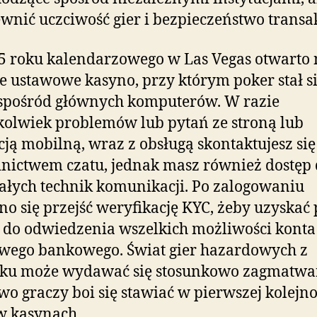
wnić uczciwość gier i bezpieczeństwo transak
 roku kalendarzowego w Las Vegas otwarto 
e ustawowe kasyno, przy którym poker stał s
spośród głównych komputerów. W razie
kolwiek problemów lub pytań ze stroną lub
cją mobilną, wraz z obsługą skontaktujesz się
nictwem czatu, jednak masz również dostęp
ałych technik komunikacji. Po zalogowaniu
o się przejść weryfikację KYC, żeby uzyskać
 do odwiedzenia wszelkich możliwości konta
wego bankowego. Świat gier hazardowych z
tku może wydawać się stosunkowo zagmatwa
o graczy boi się stawiać w pierwszej kolejno
w kasynach.