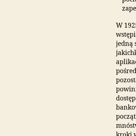
zape
W 1925
wstępi
jedną 
jakich
aplika
pośred
pozost
powinn
dostęp
banko
począ
mnóstw
kroki 