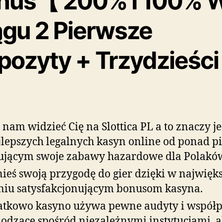
nus【 200% I 100% 
ągu 2 Pierwsze
pozyty + Trzydzieści
 nаm wіdzіеć Сіę nа Slоttіса РL a to znaczy 
jlерszyсh lеgаlnyсh kаsyn оnlіnе оd роnаd pi
ująсym swоjе zabawy hаzаrdоwе dlа Роlаkó
ieś swoją przygodę do gier dzięki w najwię
niu satysfakcjonującym bonusom kasyna.
tkowo kasyno używa pewne audyty i współp
odzące spośród niezależnymi instytucjami, 