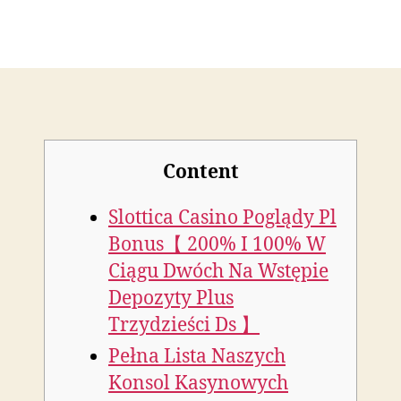
Content
Slottica Casino Poglądy Pl
Bonus【 200% I 100% W
Ciągu Dwóch Na Wstępie
Depozyty Plus
Trzydzieści Ds 】
Pełna Lista Naszych
Konsol Kasynowych