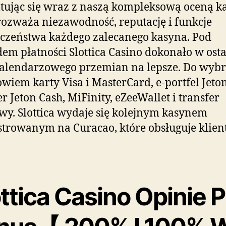
tując się wraz z naszą kompleksową oceną k
rozważa niezawodność, reputację i funkcje
czeństwa każdego zalecanego kasyna. Pod
em płatności Slottica Casino dokonało w ost
alendarzowego przemian na lepsze. Do wyb
owiem karty Visa i MasterCard, e-portfel Jeton
r Jeton Cash, MiFinity, eZeeWallet i transfer
y. Slottica wydaje się kolejnym kasynem
strowanym na Curacao, które obsługuje klien
ttica Casino Opinie P