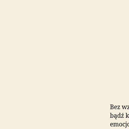
Bez wz
bądź k
emocj