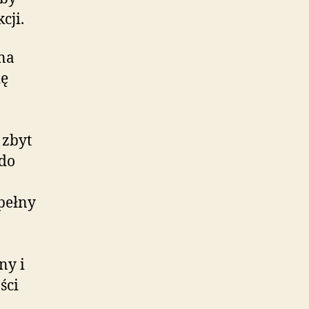
cji.
na
ię
 zbyt
 do
 pełny
ny i
ści