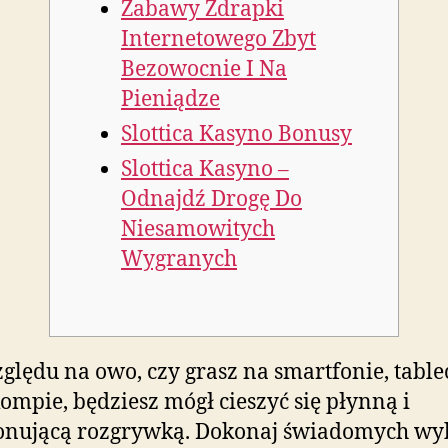
Zabawy Zdrapki
Internetowego Zbyt
Bezowocnie I Na
Pieniądze
Slottica Kasyno Bonusy
Slottica Kasyno –
Odnajdź Drogę Do
Niesamowitych
Wygranych
ględu na owo, czy grasz na smartfonie, table
ompie, będziesz mógł cieszyć się płynną i
onującą rozgrywką. Dokonaj świadomych wy