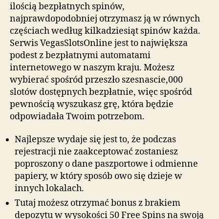
ilością bezpłatnych spinów,
najprawdopodobniej otrzymasz ją w równych
częściach według kilkadziesiąt spinów każda.
Serwis VegasSlotsOnline jest to największa
podest z bezpłatnymi automatami
internetowego w naszym kraju. Możesz
wybierać spośród przeszło szesnascie,000
slotów dostępnych bezpłatnie, więc spośród
pewnością wyszukasz grę, która będzie
odpowiadała Twoim potrzebom.
Najlepsze wydaje się jest to, że podczas
rejestracji nie zaakceptować zostaniesz
poproszony o dane paszportowe i odmienne
papiery, w który sposób owo się dzieje w
innych lokalach.
Tutaj możesz otrzymać bonus z brakiem
depozytu w wysokości 50 Free Spins na swoją