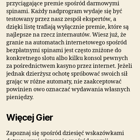
przyciągające premie spośród darmowymi
spinami. Każdy nadprogram wydaje się być
testowany przez nasz zespół ekspertów, a
dzięki listę trafiają wyłącznie premie, które są
najlepsze na rzecz internautów. Wiesz już, że
granie na automatach internetowego spośród
bezpłatnymi spinami jest często zniżone do
konkretnego slotu albo kilku konsol pewnych
za pośrednictwem kasyno przez internet. Jeżeli
jednak dzierżysz ochotę spróbować swoich sił
grając w różne automaty, nie zaakceptować
powinien owo oznaczać wydawania własnych
pieniędzy.
Więcej Gier
Zapoznaj się spośród dziesięć wskazówkami