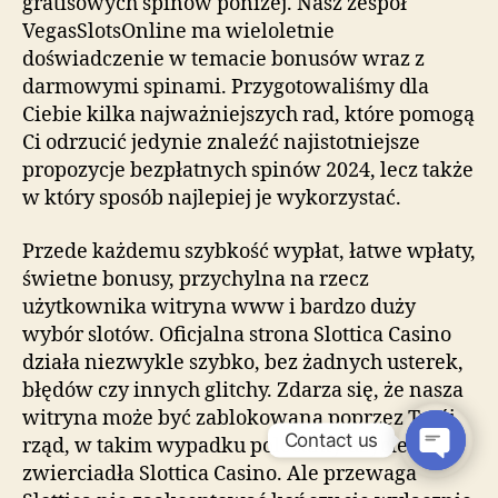
gratisowych spinów poniżej. Nasz zespół
VegasSlotsOnline ma wieloletnie
doświadczenie w temacie bonusów wraz z
darmowymi spinami. Przygotowaliśmy dla
Ciebie kilka najważniejszych rad, które pomogą
Ci odrzucić jedynie znaleźć najistotniejsze
propozycje bezpłatnych spinów 2024, lecz także
w który sposób najlepiej je wykorzystać.
Przede każdemu szybkość wypłat, łatwe wpłaty,
świetne bonusy, przychylna na rzecz
użytkownika witryna www i bardzo duży
wybór slotów. Oficjalna strona Slottica Casino
działa niezwykle szybko, bez żadnych usterek,
błędów czy innych glitchy. Zdarza się, że nasza
witryna może być zablokowana poprzez Twój
Contact us
rząd, w takim wypadku polecamy użycie
zwierciadła Slottica Casino. Ale przewaga