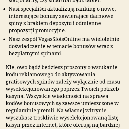
stacjonarny, czy smartfon bądź tablet.
Nasi specjaliści aktualizują ranking o nowe,
interesujące bonusy zawierające darmowe
spiny z brakiem depozytu i odmienne
propozycji promocyjne.
Nasz zespół VegasSlotsOnline ma wieloletnie
doświadczenie w temacie bonusów wraz z
bezpłatnymi spinami.
Nie, owo bądź będziesz proszony o wstukanie
kodu reklamowego do aktywowania
gratisowych spinów zależy wyłącznie od czasu
wyselekcjonowanego poprzez Twoich potrzeb
kasyna. Wszystkie wiadomości na sprawa
kodów bonusowych są zawsze umieszczone w
regulaminie premii. Na własnej witrynie
wyszukasz troskliwie wyselekcjonowaną listę
kasyn przez internet, które oferują najbardziej