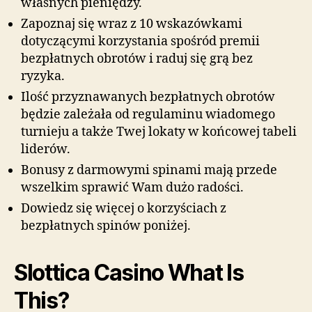
własnych pieniędzy.
Zapoznaj się wraz z 10 wskazówkami
dotyczącymi korzystania spośród premii
bezpłatnych obrotów i raduj się grą bez
ryzyka.
Ilość przyznawanych bezpłatnych obrotów
będzie zależała od regulaminu wiadomego
turnieju a także Twej lokaty w końcowej tabeli
liderów.
Bonusy z darmowymi spinami mają przede
wszelkim sprawić Wam dużo radości.
Dowiedz się więcej o korzyściach z
bezpłatnych spinów poniżej.
Slottica Casino What Is
This?