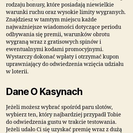
rodzaju bonusy, które posiadają niewielkie
warunki ruchu oraz wysokie limity wygranych.
Znajdziesz w tamtym miejscu każde
najważniejsze wiadomości dotyczące periodu
odbywania się premii, warunków obrotu
wygraną wraz z gratisowych spinów i
ewentualnymi kodami promocyjnymi.
Wystarczy dokonać wpłaty i otrzymać kupon
uprawniający do odwiedzenia wzięcia udziału
w loterii.
Dane O Kasynach
Jeżeli możesz wybrać spośród paru slotów,
wybierz ten, który najbardziej przypadł Tobie
do odwiedzenia gustu w trakcie testowania.
Jeżeli udało Ci się uzyskać premię wraz z dużą