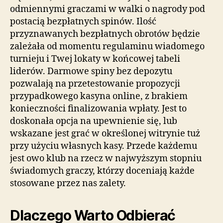
odmiennymi graczami w walki o nagrody pod
postacią bezpłatnych spinów. Ilość
przyznawanych bezpłatnych obrotów będzie
zależała od momentu regulaminu wiadomego
turnieju i Twej lokaty w końcowej tabeli
liderów. Darmowe spiny bez depozytu
pozwalają na przetestowanie propozycji
przypadkowego kasyna online, z brakiem
konieczności finalizowania wpłaty. Jest to
doskonała opcja na upewnienie się, lub
wskazane jest grać w określonej witrynie tuż
przy użyciu własnych kasy. Przede każdemu
jest owo klub na rzecz w najwyższym stopniu
świadomych graczy, którzy doceniają każde
stosowane przez nas zalety.
Dlaczego Warto Odbierać