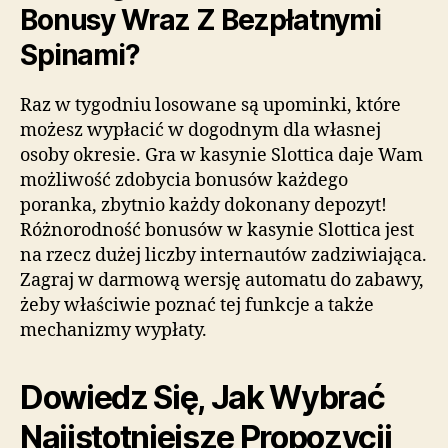
Bonusy Wraz Z Bezpłatnymi
Spinami?
Raz w tygodniu losowane są upominki, które
możesz wypłacić w dogodnym dla własnej
osoby okresie. Gra w kasynie Slottica daje Wam
możliwość zdobycia bonusów każdego
poranka, zbytnio każdy dokonany depozyt!
Różnorodność bonusów w kasynie Slottica jest
na rzecz dużej liczby internautów zadziwiająca.
Zagraj w darmową wersję automatu do zabawy,
żeby właściwie poznać tej funkcje a także
mechanizmy wypłaty.
Dowiedz Się, Jak Wybrać
Najistotniejsze Propozycji