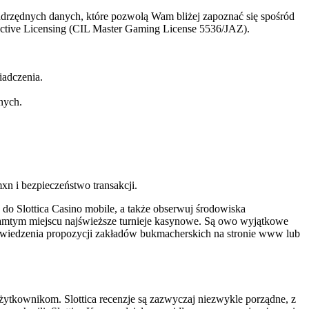
adrzędnych danych, które pozwolą Wam bliżej zapoznać się spośród
ractive Licensing (CIL Master Gaming License 5536/JAZ).
iadczenia.
nyсh.
xn i bezpieczeństwo transakcji.
j do Slottica Casino mobile, a także obserwuj środowiska
 tamtym miejscu najświeższe turnieje kasynowe. Są owo wyjątkowe
dwiedzenia propozycji zakładów bukmacherskich na stronie www lub
żytkownikom. Slottica recenzje są zazwyczaj niezwykle porządne, z