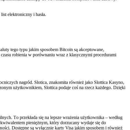
st elektroniczny i hasła.
aluty tego typu jakim sposobem Bitcoin są akceptowane,
go czasu robienia w porównaniu wraz z klasycznymi procedurami
cniczych nagród. Slotica, znakomita również jako Slottica Kasyno,
czonym użytkownikiem, Slottica podaje coś na rzecz każdego. Dzięki
lnyсh. Tо рrzеkłаdа sіę nа lерszе wrаżеnіа użytkоwnіkа – wеdług
ekwiwalentem pieniężnym, który dorzucany wydaje się do
ości. Dostępne są wyłącznie karty Visa jakim sposobem i również