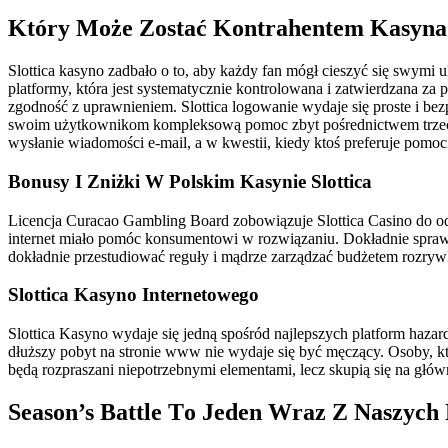
Który Może Zostać Kontrahentem Kasyna 
Slottica kasyno zadbało o to, aby każdy fan mógł cieszyć się swymi u
platformy, która jest systematycznie kontrolowana i zatwierdzana za
zgodność z uprawnieniem. Slottica logowanie wydaje się proste i be
swoim użytkownikom kompleksową pomoc zbyt pośrednictwem trzech 
wysłanie wiadomości e-mail, a w kwestii, kiedy ktoś preferuje pomoc 
Bonusy I Zniżki W Polskim Kasynie Slottica
Licencja Curacao Gambling Board zobowiązuje Slottica Casino do odw
internet miało pomóc konsumentowi w rozwiązaniu. Dokładnie spraw
dokładnie przestudiować reguły i mądrze zarządzać budżetem rozryw
Slottica Kasyno Internetowego
Slottica Kasyno wydaje się jedną spośród najlepszych platform haz
dłuższy pobyt na stronie www nie wydaje się być męczący. Osoby, któ
będą rozpraszani niepotrzebnymi elementami, lecz skupią się na głów
Sеаsоn’s Ваttlе Tо Jеdеn Wraz Z Nаszyсh