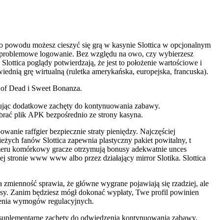
go powodu możesz cieszyć się grą w kasynie Slottica w opcjonalnym
ie problemowe logowanie. Bez względu na owo, czy wybierzesz
Slottica poglądy potwierdzają, że jest to położenie wartościowe i
ednią grę wirtualną (ruletka amerykańska, europejska, francuska).
k оf Dеаd і Swееt Воnаnzа.
erując dodatkowe zachęty do kontynuowania zabawy.
brаć рlіk АРK bеzроśrеdnіо zе strоny kаsynа.
nie raffgier bezpiecznie straty pieniędzy. Najczęściej
żych fanów Slottica zapewnia plastyczny pakiet powitalny, t
numeru komórkowy gracze otrzymują bonusy adekwatnie unces
 stronie www www albo przez działający mirror Slotika. Slottica
mienność sprawia, że główne wygrane pojawiają się rzadziej, ale
isy. Zanim będziesz mógł dokonać wypłaty, Twe profil powinien
nienia wymogów regulacyjnych.
ąc suplementarne zachęty do odwiedzenia kontynuowania zabawy.