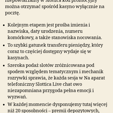
niepowtarzalny w Slottica kod promocyjny
można otrzymać spośród kasyno wyłącznie na
pocztę.
Kolejnym etapem jest prośba imienia i
nazwiska, daty urodzenia, numeru
komórkowy, a także stanowiska nocowania.
To szybki gatunek transferu pieniędzy, który
coraz to częściej dostępny wydaje się w
kasynach.
Szeroka podaż slotów zróżnicowana pod
spodem względem tematycznym i mechanik
rozrywki sprawia, że każda sesja w Na aparat
telefoniczny Slottica Live chat owo
niezapomniana przygoda pełna emocji i
wyzwań.
W każdej momencie dysponujemy tutaj więcej
niż 20 sposobności – premii depozytowych,