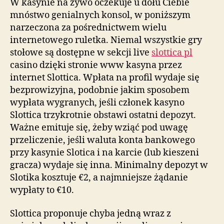
W kasynie na żywo oczekuje u dołu Ciebie
mnóstwo genialnych konsol, w poniższym
narzeczona za pośrednictwem wielu
internetowego ruletka. Niemal wszystkie gry
stołowe są dostępne w sekcji live
slottica pl
casino dzięki stronie www kasyna przez
internet Slottica. Wpłata na profil wydaje się
bezprowizyjna, podobnie jakim sposobem
wypłata wygranych, jeśli członek kasyno
Slottica trzykrotnie obstawi ostatni depozyt.
Ważne emituje się, żeby wziąć pod uwagę
przeliczenie, jeśli waluta konta bankowego
przy kasynie Slotica i na karcie (lub kieszeni
gracza) wydaje się inna. Minimalny depozyt w
Slotika kosztuje €2, a najmniejsze żądanie
wypłaty to €10.
Slottica proponuje chyba jedną wraz z