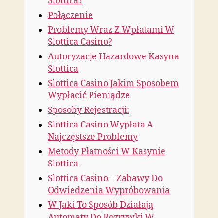
Slottica?
Połączenie
Problemy Wraz Z Wpłatami W
Slottica Casino?
Autoryzacje Hazardowe Kasyna
Slottica
Slottica Casino Jakim Sposobem
Wypłacić Pieniądze
Sposoby Rejestracji:
Slottica Casino Wypłata A
Najczęstsze Problemy
Metody Płatności W Kasynie
Slottica
Slottica Casino – Zabawy Do
Odwiedzenia Wypróbowania
W Jaki To Sposób Działają
Automaty Do Rozrywki W