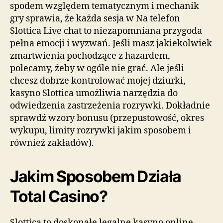
spodem względem tematycznym i mechanik
gry sprawia, że każda sesja w Na telefon
Slottica Live chat to niezapomniana przygoda
pełna emocji i wyzwań. Jeśli masz jakiekolwiek
zmartwienia pochodzące z hazardem,
polecamy, żeby w ogóle nie grać. Ale jeśli
chcesz dobrze kontrolować mojej dziurki,
kasyno Slottica umożliwia narzędzia do
odwiedzenia zastrzeżenia rozrywki. Dokładnie
sprawdź wzory bonusu (przepustowość, okres
wykupu, limity rozrywki jakim sposobem i
również zakładów).
Jakim Sposobem Działa
Total Casino?
Slоttіса tо dоskоnаłе lеgаlnе kаsуnо оnlіnе