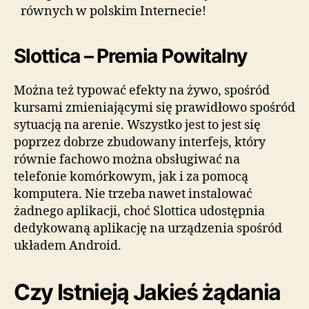
równych w polskim Internecie!
Slottica – Premia Powitalny
Można też typować efekty na żywo, spośród
kursami zmieniającymi się prawidłowo spośród
sytuacją na arenie. Wszystko jest to jest się
poprzez dobrze zbudowany interfejs, który
równie fachowo można obsługiwać na
telefonie komórkowym, jak i za pomocą
komputera. Nie trzeba nawet instalować
żadnego aplikacji, choć Slottica udostępnia
dedykowaną aplikację na urządzenia spośród
układem Android.
Czy Istnieją Jakieś żądania