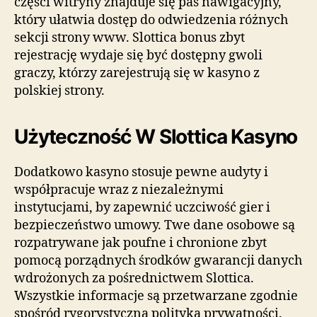
części witryny znajduje się pas nawigacyjny,
który ułatwia dostęp do odwiedzenia różnych
sekcji strony www. Slottica bonus zbyt
rejestrację wydaje się być dostępny gwoli
graczy, którzy zarejestrują się w kasyno z
polskiej strony.
Użyteczność W Slottica Kasyno
Dodatkowo kasyno stosuje pewne audyty i
współpracuje wraz z niezależnymi
instytucjami, by zapewnić uczciwość gier i
bezpieczeństwo umowy. Twe dane osobowe są
rozpatrywane jak poufne i chronione zbyt
pomocą porządnych środków gwarancji danych
wdrożonych za pośrednictwem Slottica.
Wszystkie informacje są przetwarzane zgodnie
spośród rygorystyczną polityką prywatności.