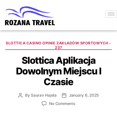
SLOTTICA CASINO OPINIE ZAKŁADÓW SPORTOWYCH -
237
Slottica Aplikacja
Dowolnym Miejscu I
Czasie
By
Saurav Hajela
January 6, 2025
No Comments