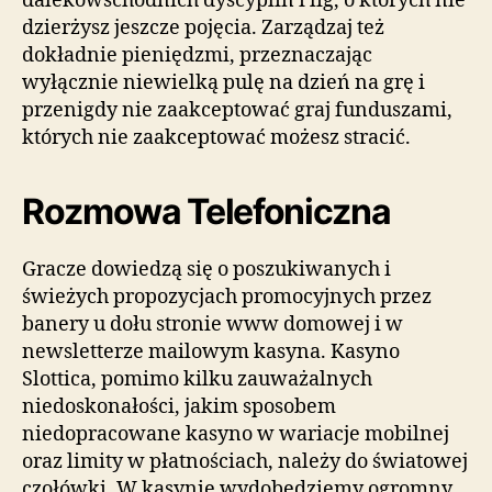
dalekowschodnich dyscyplin i lig, o których nie
dzierżysz jeszcze pojęcia. Zarządzaj też
dokładnie pieniędzmi, przeznaczając
wyłącznie niewielką pulę na dzień na grę i
przenigdy nie zaakceptować graj funduszami,
których nie zaakceptować możesz stracić.
Rozmowa Telefoniczna
Gracze dowiedzą się o poszukiwanych i
świeżych propozycjach promocyjnych przez
banery u dołu stronie www domowej i w
newsletterze mailowym kasyna. Kasyno
Slottica, pomimo kilku zauważalnych
niedoskonałości, jakim sposobem
niedopracowane kasyno w wariacje mobilnej
oraz limity w płatnościach, należy do światowej
czołówki. W kasynie wydobędziemy ogromny