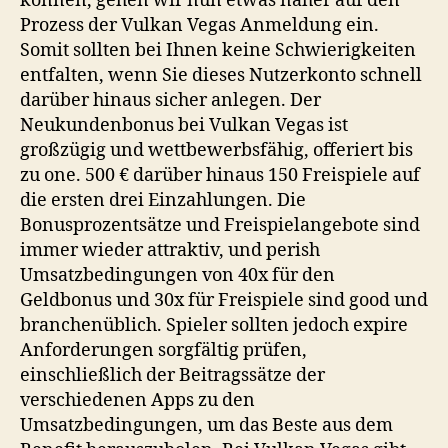
können, gehen wir nun etwas näher auf den
Prozess der Vulkan Vegas Anmeldung ein.
Somit sollten bei Ihnen keine Schwierigkeiten
entfalten, wenn Sie dieses Nutzerkonto schnell
darüber hinaus sicher anlegen. Der
Neukundenbonus bei Vulkan Vegas ist
großzügig und wettbewerbsfähig, offeriert bis
zu one. 500 € darüber hinaus 150 Freispiele auf
die ersten drei Einzahlungen. Die
Bonusprozentsätze und Freispielangebote sind
immer wieder attraktiv, und perish
Umsatzbedingungen von 40x für den
Geldbonus und 30x für Freispiele sind good und
branchenüblich. Spieler sollten jedoch expire
Anforderungen sorgfältig prüfen,
einschließlich der Beitragssätze der
verschiedenen Apps zu den
Umsatzbedingungen, um das Beste aus dem