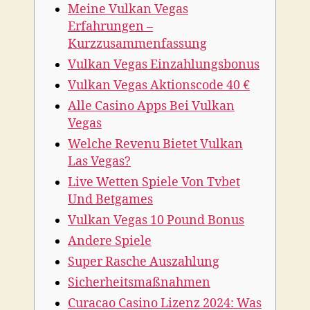
Meine Vulkan Vegas
Erfahrungen –
Kurzzusammenfassung
Vulkan Vegas Einzahlungsbonus
Vulkan Vegas Aktionscode 40 €
Alle Casino Apps Bei Vulkan
Vegas
Welche Revenu Bietet Vulkan
Las Vegas?
Live Wetten Spiele Von Tvbet
Und Betgames
Vulkan Vegas 10 Pound Bonus
Andere Spiele
Super Rasche Auszahlung
Sicherheitsmaßnahmen
Curacao Casino Lizenz 2024: Was