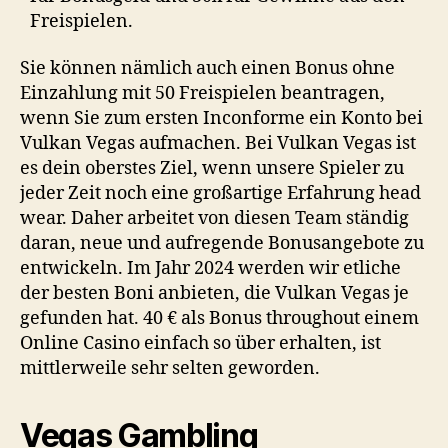
Freispielen.
Sie können nämlich auch einen Bonus ohne
Einzahlung mit 50 Freispielen beantragen,
wenn Sie zum ersten Inconforme ein Konto bei
Vulkan Vegas aufmachen. Bei Vulkan Vegas ist
es dein oberstes Ziel, wenn unsere Spieler zu
jeder Zeit noch eine großartige Erfahrung head
wear. Daher arbeitet von diesen Team ständig
daran, neue und aufregende Bonusangebote zu
entwickeln. Im Jahr 2024 werden wir etliche
der besten Boni anbieten, die Vulkan Vegas je
gefunden hat. 40 € als Bonus throughout einem
Online Casino einfach so über erhalten, ist
mittlerweile sehr selten geworden.
Vegas Gambling