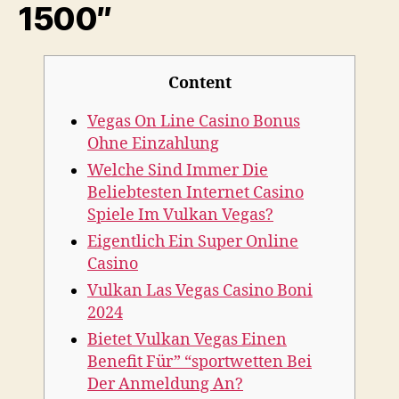
1500″
Content
Vegas On Line Casino Bonus
Ohne Einzahlung
Welche Sind Immer Die
Beliebtesten Internet Casino
Spiele Im Vulkan Vegas?
Eigentlich Ein Super Online
Casino
Vulkan Las Vegas Casino Boni
2024
Bietet Vulkan Vegas Einen
Benefit Für” “sportwetten Bei
Der Anmeldung An?