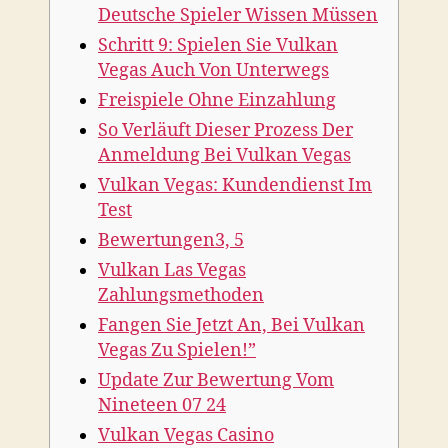
Deutsche Spieler Wissen Müssen
Schritt 9: Spielen Sie Vulkan
Vegas Auch Von Unterwegs
Freispiele Ohne Einzahlung
So Verläuft Dieser Prozess Der
Anmeldung Bei Vulkan Vegas
Vulkan Vegas: Kundendienst Im
Test
Bewertungen3, 5
Vulkan Las Vegas
Zahlungsmethoden
Fangen Sie Jetzt An, Bei Vulkan
Vegas Zu Spielen!”
Update Zur Bewertung Vom
Nineteen 07 24
Vulkan Vegas Casino