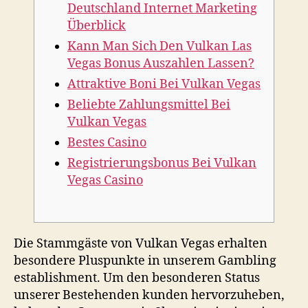
Deutschland Internet Marketing
Überblick
Kann Man Sich Den Vulkan Las
Vegas Bonus Auszahlen Lassen?
Attraktive Boni Bei Vulkan Vegas
Beliebte Zahlungsmittel Bei
Vulkan Vegas
Bestes Casino
Registrierungsbonus Bei Vulkan
Vegas Casino
Die Stammgäste von Vulkan Vegas erhalten
besondere Pluspunkte in unserem Gambling
establishment. Um den besonderen Status
unserer Bestehenden kunden hervorzuheben,