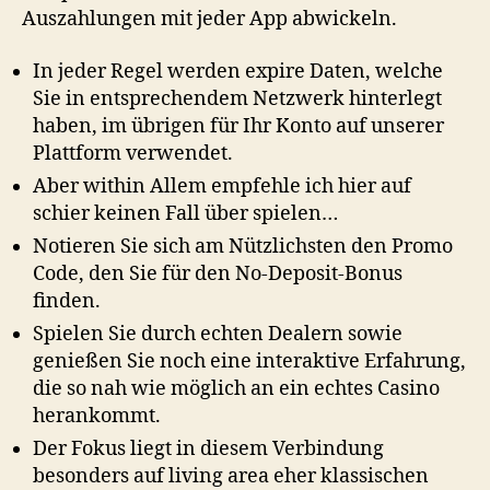
Auszahlungen mit jeder App abwickeln.
In jeder Regel werden expire Daten, welche
Sie in entsprechendem Netzwerk hinterlegt
haben, im übrigen für Ihr Konto auf unserer
Plattform verwendet.
Aber within Allem empfehle ich hier auf
schier keinen Fall über spielen…
Notieren Sie sich am Nützlichsten den Promo
Code, den Sie für den No-Deposit-Bonus
finden.
Spielen Sie durch echten Dealern sowie
genießen Sie noch eine interaktive Erfahrung,
die so nah wie möglich an ein echtes Casino
herankommt.
Der Fokus liegt in diesem Verbindung
besonders auf living area eher klassischen