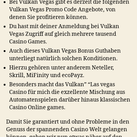
Bei Vulkan Vegas gibt es derzeit die folgenden
Vulkan Vegas Promo Code Angebote, von
denen Sie profitieren können.
Du hast mit deiner Anmeldung bei Vulkan
Vegas Zugriff auf gleich mehrere tausend
Casino Games.
Auch dieses Vulkan Vegas Bonus Guthaben
unterliegt natürlich solchen Konditionen.
Hierzu gehören unter anderem Neteller,
Skrill, MiFinity und ecoPayz.
Besonders macht das Vulkan” “Las vegas
Casino für mich die exzellente Mischung aus
Automatenspielen darüber hinaus klassischen
Casino Online games.
Damit Sie garantiert und ohne Probleme in den
Genuss der spannenden Casino Welt gelangen