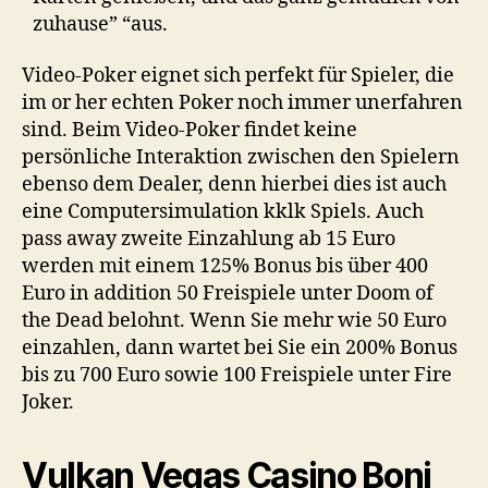
zuhause” “aus.
Video-Poker eignet sich perfekt für Spieler, die
im or her echten Poker noch immer unerfahren
sind. Beim Video-Poker findet keine
persönliche Interaktion zwischen den Spielern
ebenso dem Dealer, denn hierbei dies ist auch
eine Computersimulation kklk Spiels. Auch
pass away zweite Einzahlung ab 15 Euro
werden mit einem 125% Bonus bis über 400
Euro in addition 50 Freispiele unter Doom of
the Dead belohnt. Wenn Sie mehr wie 50 Euro
einzahlen, dann wartet bei Sie ein 200% Bonus
bis zu 700 Euro sowie 100 Freispiele unter Fire
Joker.
Vulkan Vegas Casino Boni