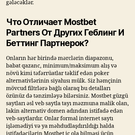
gələcəklər.
Что Отличает Mostbet
Partners От Других Геблинг И
Беттинг Партнерок?
Onların hər birində mərclərin diapazonu,
babat qazanc, minimum/maksimum alış və
növü kimi təfərrüatlar təklif edən poker
alternativlərinin siyahısı mülk. Siz həmçinin
mövcud filtrlərə bağlı olaraq bu detalları
özünüz də tənzimləyə bilərsiniz. Mostbet güzgü
saytları əsl veb saytla tayı məzmuna malik olan,
lakin alternativ domen adından istifadə edən
veb-saytlardır. Onlar formal internet saytı
işləmədiyi və ya məhdudlaşdırıldığı halda
istifadəçilərin Mostbet iç ola bilməsi üçün