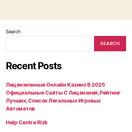
Search
SEARCH
Recent Posts
Лицензионные Онлайн Казино В 2025
Официальные Сайты С Лицензией, Рейтинг
Лучших, Список Легальных Игровых
Автоматов
Help Centre Rizk