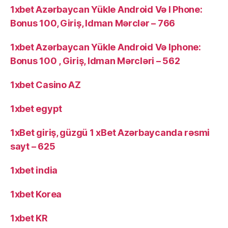
1xbet Azərbaycan Yükle Android Və I Phone:
Bonus 100, Giriş, Idman Mərclər – 766
1xbet Azərbaycan Yükle Android Və Iphone:
Bonus 100 , Giriş, Idman Mərcləri – 562
1xbet Casino AZ
1xbet egypt
1xBet giriş, güzgü 1 xBet Azərbaycanda rəsmi
sayt – 625
1xbet india
1xbet Korea
1xbet KR