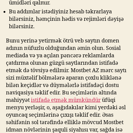
ümidləri qalmır.
Bu addımlar istədiyiniz hesab təkrarlaya
bilərsiniz, həmçinin hədis və rejimləri dəyişə
bilərsiniz.
Bunu yerinə yetirmək ötrü veb saytın domen
adının nüfuzlu olduğundan əmin olun. Sosial
mediada və ya açılan pəncərə reklamlarda
çatdırma olunan güzgü saytlarından istifadə
etmək də tövsiyə edilmir. Mostbet AZ mərc saytı
sizi müxtəlif bölmələrə aparan çoxlu kliklənə
bilən keçidlər və düymələrlə istifadəçi dostu
naviqasiya təklif edir. Bu seçimlərin altında
mahiyyət
istifadə etmək mümkündür
üfüqi
menyu yerləşir, o, aşağıdakılar kimi yerdəki əsl
oyuncaq seçimlərinə çıxışı təklif edir. Əsas
səhifənin sol tərəfində elliklə mövcud Mostbet
idman növlərinin şaquli siyahısı var, sağda isə