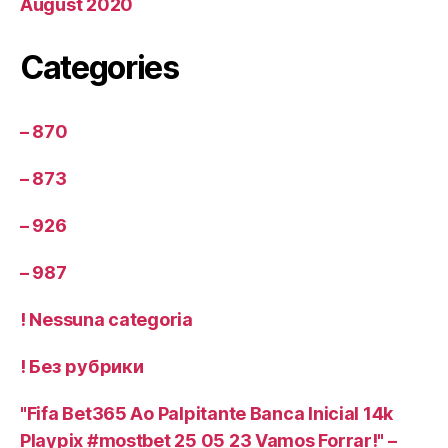
August 2020
Categories
– 870
– 873
– 926
– 987
! Nessuna categoria
! Без рубрики
"Fifa Bet365 Ao Palpitante Banca Inicial 14k
Playpix #mostbet 25 05 23 Vamos Forrar!" –