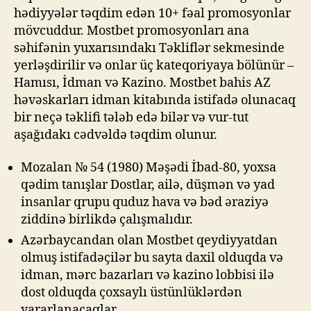
hədiyyələr təqdim edən 10+ fəal promosyonlar
mövcuddur. Mostbet promosyonları ana
səhifənin yuxarısındakı Təkliflər sekmesinde
yerləşdirilir və onlar üç kateqoriyaya bölünür –
Hamısı, İdman və Kazino. Mostbet bahis AZ
həvəskarları idman kitabında istifadə olunacaq
bir neçə təklifi tələb edə bilər və vur-tut
aşağıdakı cədvəldə təqdim olunur.
Mozalan № 54 (1980) Məşədi İbad-80, yoxsa
qədim tanışlar Dostlar, ailə, düşmən və yad
insanlar qrupu quduz hava və bəd əraziyə
ziddinə birlikdə çalışmalıdır.
Azərbaycandan olan Mostbet qeydiyyatdan
olmuş istifadəçilər bu sayta daxil olduqda və
idman, mərc bazarları və kazino lobbisi ilə
dost olduqda çoxsaylı üstünlüklərdən
yararlanacaqlar.