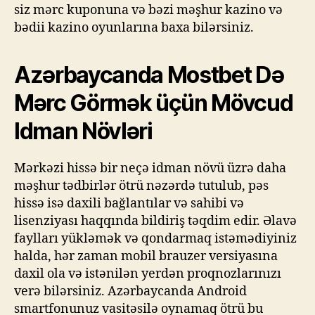
siz mərc kuponuna və bəzi məşhur kazino və
bədii kazino oyunlarına baxa bilərsiniz.
Azərbaycanda Mostbet Də
Mərc Görmək üçün Mövcud
Idman Növləri
Mərkəzi hissə bir neçə idman növü üzrə daha
məşhur tədbirlər ötrü nəzərdə tutulub, pəs
hissə isə daxili bağlantılar və sahibi və
lisenziyası haqqında bildiriş təqdim edir. Əlavə
faylları yükləmək və qondarmaq istəmədiyiniz
halda, hər zaman mobil brauzer versiyasına
daxil ola və istənilən yerdən proqnozlarınızı
verə bilərsiniz. Azərbaycanda Android
smartfonunuz vasitəsilə oynamaq ötrü bu