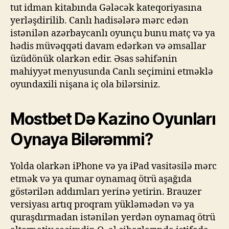
tut idman kitabında Gələcək kateqoriyasına
yerləşdirilib. Canlı hadisələrə mərc edən
istənilən azərbaycanlı oyunçu bunu matç və ya
hədis müvəqqəti davam edərkən və əmsallar
üzüdönük olarkən edir. Əsas səhifənin
mahiyyət menyusunda Canlı seçimini etməklə
oyundaxili nişana iç ola bilərsiniz.
Mostbet Də Kazino Oyunları
Oynaya Bilərəmmi?
Yolda olarkən iPhone və ya iPad vasitəsilə mərc
etmək və ya qumar oynamaq ötrü aşağıda
göstərilən addımları yerinə yetirin. Brauzer
versiyası artıq proqram yükləmədən və ya
quraşdırmadan istənilən yerdən oynamaq ötrü