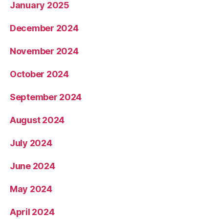
January 2025
December 2024
November 2024
October 2024
September 2024
August 2024
July 2024
June 2024
May 2024
April 2024