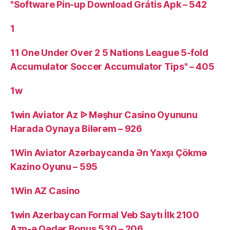
"Software Pin-up Download Grátis Apk – 542
1
11 One Under Over 2 5 Nations League 5-fold
Accumulator Soccer Accumulator Tips" – 405
1w
1win Aviator Az ᐉ Məşhur Casino Oyununu
Harada Oynaya Bilərəm – 926
1Win Aviator Azərbaycanda Ən Yaxşı Çökmə
Kazino Oyunu – 595
1Win AZ Casino
1win Azerbaycan Formal Veb Saytı İlk 2100
Azn-ə Qədər Bonus 530 – 206