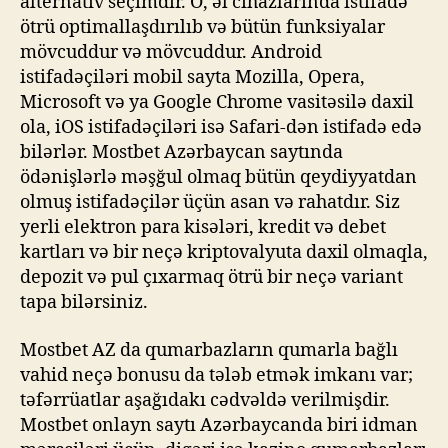
alternativ seçimdir. O, əl cihazlarında istifadə
ötrü optimallaşdırılıb və bütün funksiyalar
mövcuddur və mövcuddur. Android
istifadəçiləri mobil sayta Mozilla, Opera,
Microsoft və ya Google Chrome vasitəsilə daxil
ola, iOS istifadəçiləri isə Safari-dən istifadə edə
bilərlər. Mostbet Azərbaycan saytında
ödənişlərlə məşğul olmaq bütün qeydiyyatdan
olmuş istifadəçilər üçün asan və rahatdır. Siz
yerli elektron para kisələri, kredit və debet
kartları və bir neçə kriptovalyuta daxil olmaqla,
depozit və pul çıxarmaq ötrü bir neçə variant
tapa bilərsiniz.
Mostbet AZ da qumarbazların qumarla bağlı
vahid neçə bonusu da tələb etmək imkanı var;
təfərrüatlar aşağıdakı cədvəldə verilmişdir.
Mostbet onlayn saytı Azərbaycanda biri idman