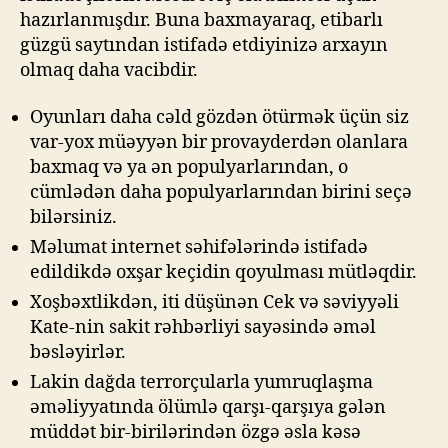
hazırlanmışdır. Buna baxmayaraq, etibarlı
güzgü saytından istifadə etdiyinizə arxayın
olmaq daha vacibdir.
Oyunları daha cəld gözdən ötürmək üçün siz
var-yox müəyyən bir provayderdən olanlara
baxmaq və ya ən populyarlarından, o
cümlədən daha populyarlarından birini seçə
bilərsiniz.
Məlumat internet səhifələrində istifadə
edildikdə oxşar keçidin qoyulması mütləqdir.
Xoşbəxtlikdən, iti düşünən Cek və səviyyəli
Kate-nin sakit rəhbərliyi sayəsində əməl
bəsləyirlər.
Lakin dağda terrorçularla yumruqlaşma
əməliyyatında ölümlə qarşı-qarşıya gələn
müddət bir-birilərindən özgə əsla kəsə