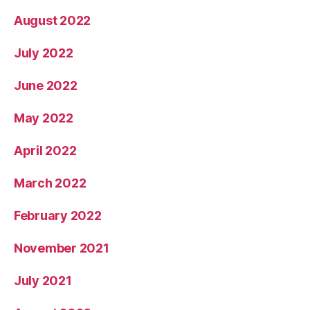
August 2022
July 2022
June 2022
May 2022
April 2022
March 2022
February 2022
November 2021
July 2021