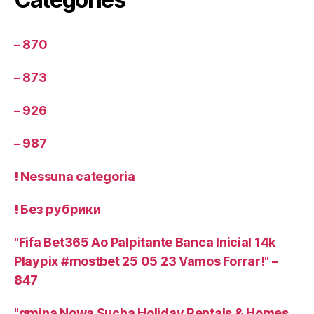
– 870
– 873
– 926
– 987
! Nessuna categoria
! Без рубрики
"Fifa Bet365 Ao Palpitante Banca Inicial 14k
Playpix #mostbet 25 05 23 Vamos Forrar!" –
847
"gmina Nowa Sucha Holiday Rentals & Homes