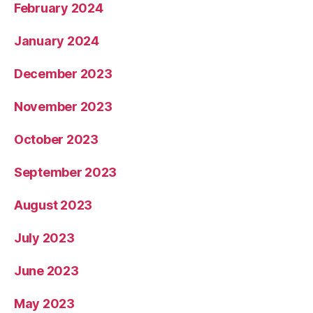
February 2024
January 2024
December 2023
November 2023
October 2023
September 2023
August 2023
July 2023
June 2023
May 2023