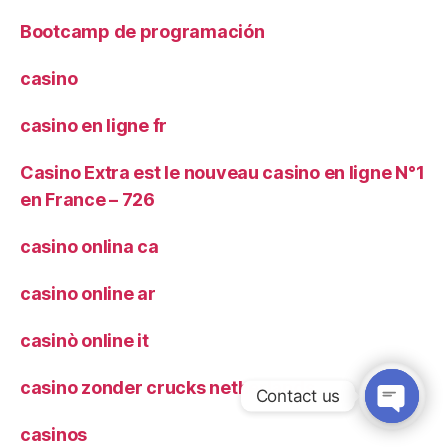
Bootcamp de programación
casino
casino en ligne fr
Casino Extra est le nouveau casino en ligne N°1
en France – 726
casino onlina ca
casino online ar
casinò online it
casino zonder crucks netherlands
Contact us
casinos