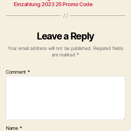
Einzahlung 2023 25 Promo Code
Leave a Reply
Your email address will not be published.
Required fields
are marked
*
Comment
*
Name
*