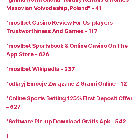
Masovian Voivodeship, Poland" – 41
"mostbet Casino Review For Us-players
Trustworthiness And Games – 117
"‎mostbet Sportsbook & Online Casino On The
App Store – 626
"mostbet Wikipedia – 237
"odkryj Emocje Związane Z Grami Online – 12
"Online Sports Betting 125% First Deposit Offer
– 627
"Software Pin-up Download Grátis Apk – 542
1