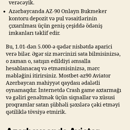
verəcəyik.
Azərbaycanda AZ-90 Onlayn Bukmeker
kontoru depozit və pul vəsaitlərinin
çıxarılması üçün geniş çeşiddə ödəniş
imkanları təklif edir.
Bu, 1.01-dən 5.000-ə qədər nisbətdə aparici
verə bilər. Əgər siz mərcinizi sata bilmisinizsə,
o zaman o, satışın edildiyi əmsalla
hesablanacaq və etməmisinizsə, mərc
məbləğini itirirsiniz. Mostbet-az90 Aviator
Azerbaycan mahiyyət qaydası ədalətli
oynamaqdır. İnternetdə Crash game axtarmağı
və gəliri genəltmək üçün siqnallar və xüsusi
proqramlar satan şübhəli şəxslərə çəki etməyi
qətiliklə tövsiyə etmirik.