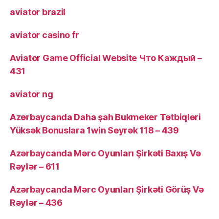
aviator brazil
aviator casino fr
Aviator Game Official Website Что Каждый –
431
aviator ng
Azərbaycanda Daha şah Bukmeker Tətbiqləri
Yüksək Bonuslara 1win Seyrək 118 – 439
Azərbaycanda Mərc Oyunları Şirkəti Baxış Və
Rəylər – 611
Azərbaycanda Mərc Oyunları Şirkəti Görüş Və
Rəylər – 436