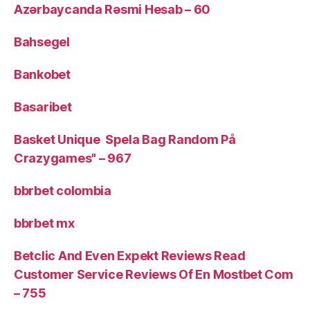
Azərbaycanda Rəsmi Hesab – 60
Bahsegel
Bankobet
Basaribet
Basket Unique ️ Spela Bag Random På
Crazygames" – 967
bbrbet colombia
bbrbet mx
Betclic And Even Expekt Reviews Read
Customer Service Reviews Of En Mostbet Com
– 755