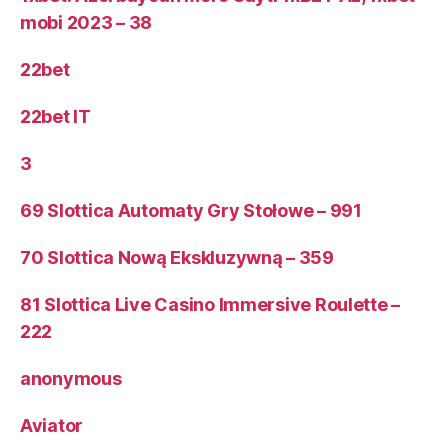
mobi 2023 – 38
22bet
22bet IT
3
69 Slottica Automaty Gry Stołowe – 991
70 Slottica Nową Ekskluzywną – 359
81 Slottica Live Casino Immersive Roulette –
222
anonymous
Aviator