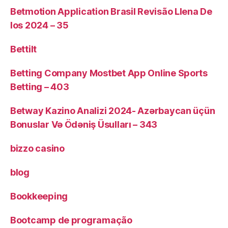
Betmotion Application Brasil Revisão Llena De
Ios 2024 – 35
Bettilt
Betting Company Mostbet App Online Sports
Betting – 403
Betway Kazino Analizi 2024-️ Azərbaycan üçün
Bonuslar Və Ödəniş Üsulları – 343
bizzo casino
blog
Bookkeeping
Bootcamp de programação