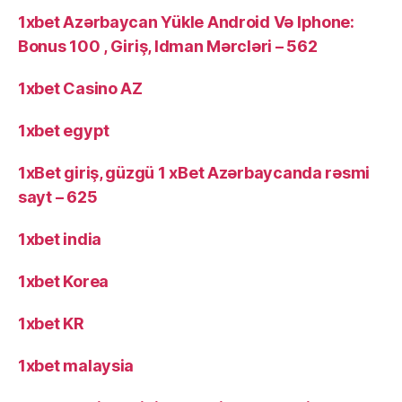
1xbet Azərbaycan Yükle Android Və Iphone:
Bonus 100 , Giriş, Idman Mərcləri – 562
1xbet Casino AZ
1xbet egypt
1xBet giriş, güzgü 1 xBet Azərbaycanda rəsmi
sayt – 625
1xbet india
1xbet Korea
1xbet KR
1xbet malaysia