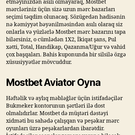
etməyinizdən asılı olmayaraq, Mostbet
mərcləriniz üçün sizə uzun mərc bazarları
seçimi təqdim olunacaq. Sözügedən hadisənin
nə kəmiyyət bəyənilməsindən asılı olaraq siz
onlarla və yüzlərlə Mostbet mərc bazarını tapa
bilərsiniz, o cümlədən 1X2, İkiqat şans, Pul
xətti, Total, Handikap, Qazanma/Uğur və vahid
çox başqaları. Bahis kuponunda bir silsilə özgə
xüsusiyyətlər mövcuddur.
Mostbet Aviator Oyna
Həftəlik və aylıq məbləğlər üçün istifadəçilər
Bukmeker kontorunun şərtləri ilə dost
olmalıdırlar. Mostbet də müştəri dəstəyi
xidməti bu sahədə çalışqan və peşəkar mərc
oyunları üzrə peşəkarlardan ibarətdir.