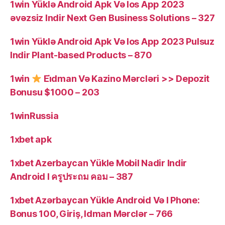
1win Yüklə Android Apk Və Ios App 2023
əvəzsiz Indir Next Gen Business Solutions – 327
1win Yüklə Android Apk Və Ios App 2023 Pulsuz
Indir Plant-based Products – 870
1win
Ei̇dman Və Kazino Mərcləri >> Depozit
Bonusu $1000 – 203
1winRussia
1xbet apk
1xbet Azerbaycan Yükle Mobil Nadir Indir
Android I ครูประถม คอม – 387
1xbet Azərbaycan Yükle Android Və I Phone:
Bonus 100, Giriş, Idman Mərclər – 766