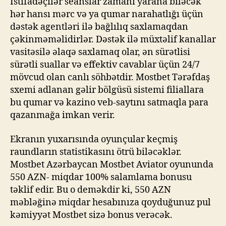
İstifadəçilər seanslar zamanı yarana biləcək
hər hansı mərc və ya qumar narahatlığı üçün
dəstək agentləri ilə bağlılıq saxlamaqdan
çəkinməməlidirlər. Dəstək ilə müxtəlif kanallar
vasitəsilə əlaqə saxlamaq olar, ən sürətlisi
sürətli suallar və effektiv cavablar üçün 24/7
mövcud olan canlı söhbətdir. Mostbet Tərəfdaş
sxemi adlanan gəlir bölgüsü sistemi filiallara
bu qumar və kazino veb-saytını satmaqla para
qazanmağa imkan verir.
Ekranın yuxarısında oyunçular keçmiş
raundların statistikasını ötrü biləcəklər.
Mostbet Azərbaycan Mostbet Aviator oyununda
550 AZN- miqdar 100% salamlama bonusu
təklif edir. Bu o deməkdir ki, 550 AZN
məbləğinə miqdar hesabınıza qoyduğunuz pul
kəmiyyət Mostbet sizə bonus verəcək.