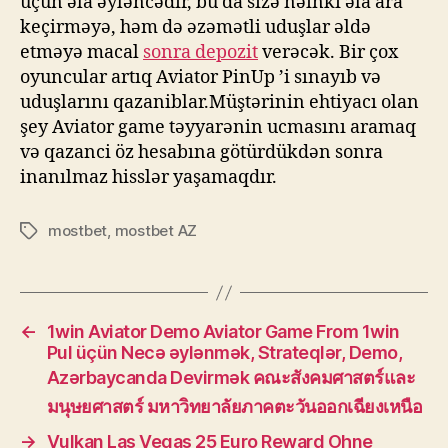
üçün əla əyləncədir, bu da sizə nəinki əla ara
keçirməyə, həm də əzəmətli uduşlar əldə
etməyə macal
sonra depozit
verəcək. Bir çox
oyuncular artıq Aviator PinUp ’i sınayıb və
uduşlarını qazaniblar.Müştərinin ehtiyacı olan
şey Aviator game təyyarənin ucmasını aramaq
və qazanci öz hesabına götürdükdən sonra
inanılmaz hisslər yaşamaqdır.
mostbet
,
mostbet AZ
←
1win Aviator Demo Aviator Game From 1win
Pul üçün Necə əylənmək, Strateqlər, Demo,
Azərbaycanda Devirmək คณะสังคมศาสตร์และ
มนุษยศาสตร์ มหาวิทยาลัยภาคตะวันออกเฉียงเหนือ
→
Vulkan Las Vegas 25 Euro Reward Ohne