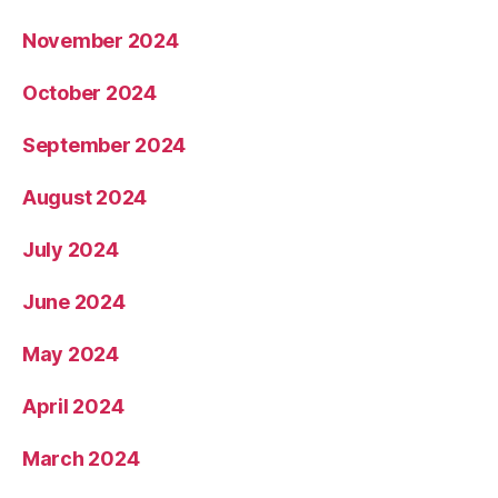
November 2024
October 2024
September 2024
August 2024
July 2024
June 2024
May 2024
April 2024
March 2024