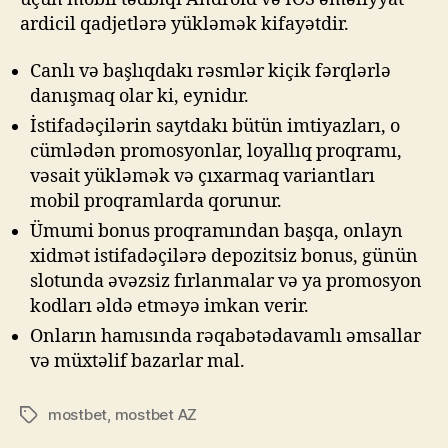
ardicil qadjetlərə yükləmək kifayətdir.
Canlı və başlıqdakı rəsmlər kiçik fərqlərlə
danışmaq olar ki, eynidır.
İstifadəçilərin saytdakı bütün imtiyazları, o
cümlədən promosyonlar, loyallıq proqramı,
vəsait yükləmək və çıxarmaq variantları
mobil proqramlarda qorunur.
Ümumi bonus proqramından başqa, onlayn
xidmət istifadəçilərə depozitsiz bonus, günün
slotunda əvəzsiz fırlanmalar və ya promosyon
kodları əldə etməyə imkan verir.
Onların hamısında rəqabətədavamlı əmsallar
və müxtəlif bazarlar mal.
mostbet
,
mostbet AZ