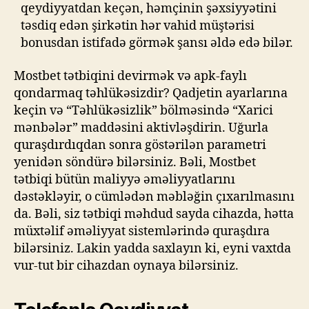
qeydiyyatdan keçən, həmçinin şəxsiyyətini
təsdiq edən şirkətin hər vahid müştərisi
bonusdan istifadə görmək şansı əldə edə bilər.
Mostbet tətbiqini devirmək və apk-faylı
qondarmaq təhlükəsizdir? Qadjetin ayarlarına
keçin və “Təhlükəsizlik” bölməsində “Xarici
mənbələr” maddəsini aktivləşdirin. Uğurla
quraşdırdıqdan sonra göstərilən parametri
yenidən söndürə bilərsiniz. Bəli, Mostbet
tətbiqi bütün maliyyə əməliyyatlarını
dəstəkləyir, o cümlədən məbləğin çıxarılmasını
da. Bəli, siz tətbiqi məhdud sayda cihazda, hətta
müxtəlif əməliyyat sistemlərində quraşdıra
bilərsiniz. Lakin yadda saxlayın ki, eyni vaxtda
vur-tut bir cihazdan oynaya bilərsiniz.