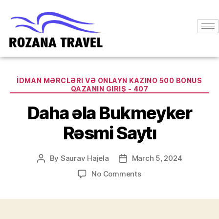
İDMAN MƏRCLƏRI VƏ ONLAYN KAZINO 500 BONUS
QAZANIN GIRIŞ - 407
Daha əla Bukmeyker
Rəsmi Saytı
By
Saurav Hajela
March 5, 2024
No Comments