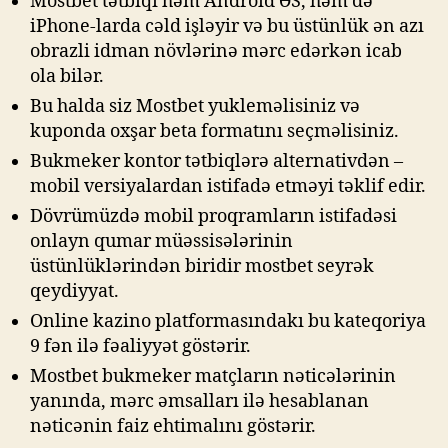
Mostbet tətbiqi həm Android ƏS, həm də
iPhone-larda cəld işləyir və bu üstünlük ən azı
obrazli idman növlərinə mərc edərkən icab
ola bilər.
Bu halda siz Mostbet yukleməlisiniz və
kuponda oxşar beta formatını seçməlisiniz.
Bukmeker kontor tətbiqlərə alternativdən –
mobil versiyalardan istifadə etməyi təklif edir.
Dövrümüzdə mobil proqramların istifadəsi
onlayn qumar müəssisələrinin
üstünlüklərindən biridir mostbet seyrək
qeydiyyat.
Online kazino platformasındakı bu kateqoriya
9 fən ilə fəaliyyət göstərir.
Mostbet bukmeker matçların nəticələrinin
yanında, mərc əmsalları ilə hesablanan
nəticənin faiz ehtimalını göstərir.