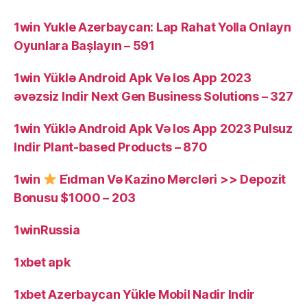
1win Yukle Azerbaycan: Lap Rahat Yolla Onlayn
Oyunlara Başlayın – 591
1win Yüklə Android Apk Və Ios App 2023
əvəzsiz Indir Next Gen Business Solutions – 327
1win Yüklə Android Apk Və Ios App 2023 Pulsuz
Indir Plant-based Products – 870
1win
Ei̇dman Və Kazino Mərcləri >> Depozit
Bonusu $1000 – 203
1winRussia
1xbet apk
1xbet Azerbaycan Yükle Mobil Nadir Indir