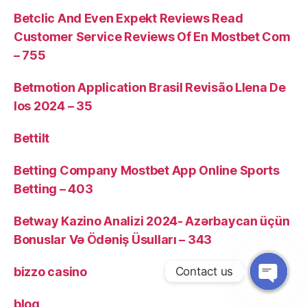
Betclic And Even Expekt Reviews Read
Customer Service Reviews Of En Mostbet Com
– 755
Betmotion Application Brasil Revisão Llena De
Ios 2024 – 35
Bettilt
Betting Company Mostbet App Online Sports
Betting – 403
Betway Kazino Analizi 2024-️ Azərbaycan üçün
Bonuslar Və Ödəniş Üsulları – 343
Contact us
bizzo casino
blog