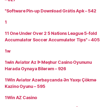
"Software Pin-up Download Grátis Apk – 542
1
11 One Under Over 2 5 Nations League 5-fold
Accumulator Soccer Accumulator Tips" – 405
1w
1win Aviator Az ᐉ Məşhur Casino Oyununu
Harada Oynaya Bilərəm – 926
1Win Aviator Azərbaycanda Ən Yaxşı Çökmə
Kazino Oyunu – 595
1Win AZ Casino