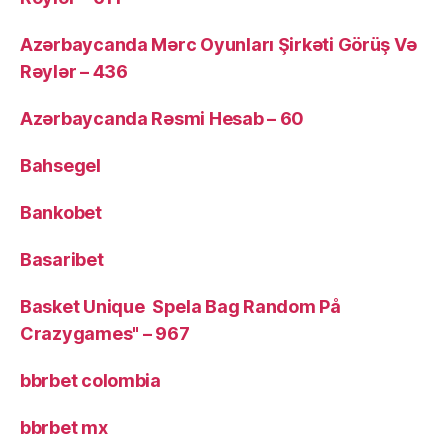
Azərbaycanda Mərc Oyunları Şirkəti Görüş Və
Rəylər – 436
Azərbaycanda Rəsmi Hesab – 60
Bahsegel
Bankobet
Basaribet
Basket Unique ️ Spela Bag Random På
Crazygames" – 967
bbrbet colombia
bbrbet mx