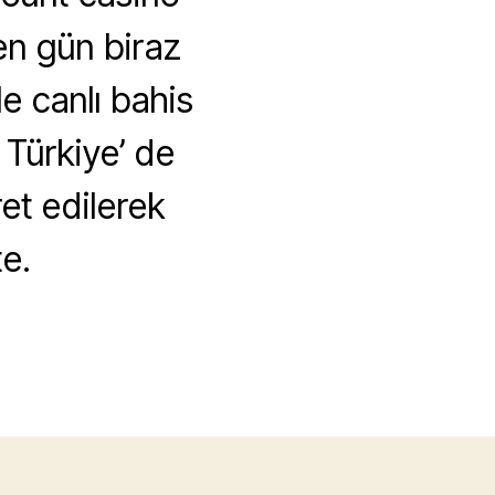
en gün biraz
le canlı bahis
 Türkiye’ de
ret edilerek
te.