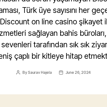
aması, Türk üye sayısını her geç
. Discount on line casino şikayet i
metleri sağlayan bahis büroları,
sevenleri tarafından sık sık ziya
niş çaplı bir kitleye hitap etmek
By
Saurav Hajela
June 26, 2024