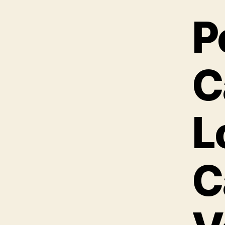
P
C
L
C