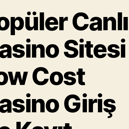
opüler Canlı
asino Sitesi
ow Cost
asino Giriş