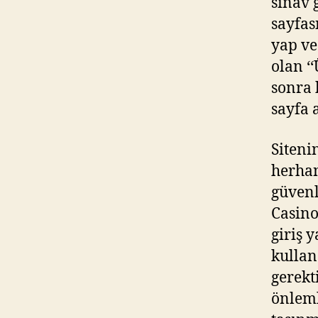
sınav 
sayfas
yap ve
olan ‘
sonra 
sayfa a
Siteni
herhan
güvenl
Casino
giriş y
kullan
gerekt
önleml