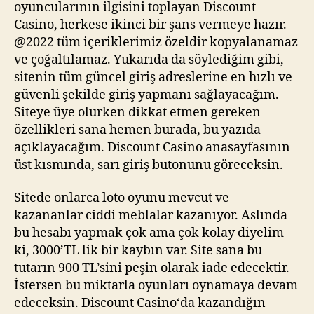
oyuncularının ilgisini toplayan Discount
Casino, herkese ikinci bir şans vermeye hazır.
@2022 tüm içeriklerimiz özeldir kopyalanamaz
ve çoğaltılamaz. Yukarıda da söylediğim gibi,
sitenin tüm güncel giriş adreslerine en hızlı ve
güvenli şekilde giriş yapmanı sağlayacağım.
Siteye üye olurken dikkat etmen gereken
özellikleri sana hemen burada, bu yazıda
açıklayacağım. Discount Casino anasayfasının
üst kısmında, sarı giriş butonunu göreceksin.
Sitede onlarca loto oyunu mevcut ve
kazananlar ciddi meblalar kazanıyor. Aslında
bu hesabı yapmak çok ama çok kolay diyelim
ki, 3000’TL lik bir kaybın var. Site sana bu
tutarın 900 TL’sini peşin olarak iade edecektir.
İstersen bu miktarla oyunları oynamaya devam
edeceksin. Discount Casino‘da kazandığın