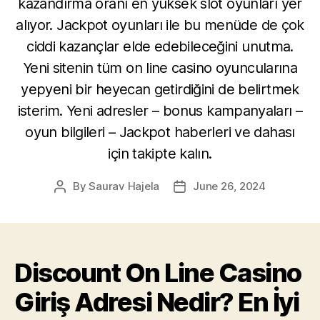
kazandırma oranı en yüksek slot oyunları yer
alıyor. Jackpot oyunları ile bu menüde de çok
ciddi kazançlar elde edebileceğini unutma.
Yeni sitenin tüm on line casino oyuncularına
yepyeni bir heyecan getirdiğini de belirtmek
isterim. Yeni adresler – bonus kampanyaları –
oyun bilgileri – Jackpot haberleri ve dahası
için takipte kalın.
By
Saurav Hajela
June 26, 2024
Discount On Line Casino
Giriş Adresi Nedir? En İyi