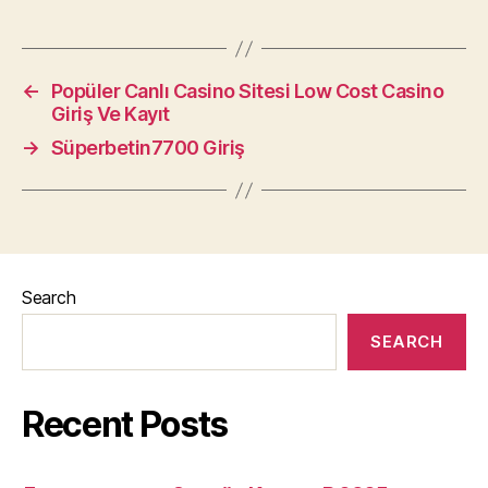
←
Popüler Canlı Casino Sitesi Low Cost Casino
Giriş Ve Kayıt
→
Süperbetin7700 Giriş
Search
SEARCH
Recent Posts