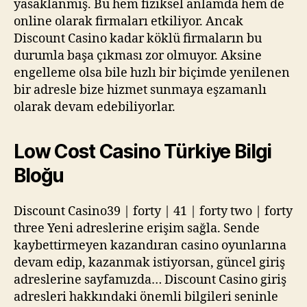
yasaklanmış. Bu hem fiziksel anlamda hem de
online olarak firmaları etkiliyor. Ancak
Discount Casino kadar köklü firmaların bu
durumla başa çıkması zor olmuyor. Aksine
engelleme olsa bile hızlı bir biçimde yenilenen
bir adresle bize hizmet sunmaya eşzamanlı
olarak devam edebiliyorlar.
Low Cost Casino Türkiye Bilgi
Bloğu
Discount Casino39 | forty | 41 | forty two | forty
three Yeni adreslerine erişim sağla. Sende
kaybettirmeyen kazandıran casino oyunlarına
devam edip, kazanmak istiyorsan, güncel giriş
adreslerine sayfamızda… Discount Casino giriş
adresleri hakkındaki önemli bilgileri seninle