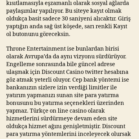
kısıtlamasıyla eşzamanlı olarak sosyal ağlarda
paylaşımlar yapılıyor. Bu siteye kayıt olmak
oldukça basit sadece 30 saniyeni alıcaktır. Giriş
yaptığın anda sağ üst köşede, sarı renkli Kayıt
ol butonunu göreceksin.
Throne Entertainment ise bunlardan birisi
olarak Avrupa’da da aynı vizyonu sürdürüyor.
Engelleme sonrasında bile güncel adrese
ulaşmak için Discount Casino twitter hesabına
göz atmak yeterli oluyor. Cep bank yöntemi ise
bankanızın sizlere izin verdiği limitler ile
yatırım yapmanızı sunan site para yatırma
bonusunu bu yatırma seçenekleri üzerinden
yapmaz. Türkçe on line casino olarak
hizmetlerini sürdürmeye devam eden site
oldukça hizmet ağını genişletmiştir. Discount
para yatırma yöntemlerini inceleyecek olursak