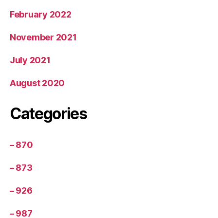
February 2022
November 2021
July 2021
August 2020
Categories
– 870
– 873
– 926
– 987