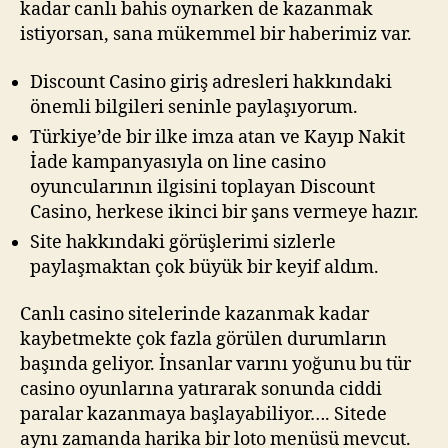
kadar canlı bahis oynarken de kazanmak
istiyorsan, sana mükemmel bir haberimiz var.
Discount Casino giriş adresleri hakkındaki
önemli bilgileri seninle paylaşıyorum.
Türkiye’de bir ilke imza atan ve Kayıp Nakit
İade kampanyasıyla on line casino
oyuncularının ilgisini toplayan Discount
Casino, herkese ikinci bir şans vermeye hazır.
Site hakkındaki görüşlerimi sizlerle
paylaşmaktan çok büyük bir keyif aldım.
Canlı casino sitelerinde kazanmak kadar
kaybetmekte çok fazla görülen durumların
başında geliyor. İnsanlar varını yoğunu bu tür
casino oyunlarına yatırarak sonunda ciddi
paralar kazanmaya başlayabiliyor…. Sitede
aynı zamanda harika bir loto menüsü mevcut.