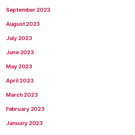
September 2023
August 2023
July 2023
June 2023
May 2023
April 2023
March 2023
February 2023
January 2023