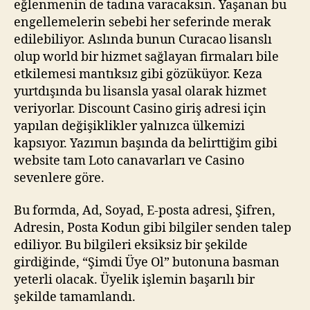
eğlenmenin de tadına varacaksın. Yaşanan bu
engellemelerin sebebi her seferinde merak
edilebiliyor. Aslında bunun Curacao lisanslı
olup world bir hizmet sağlayan firmaları bile
etkilemesi mantıksız gibi gözüküyor. Keza
yurtdışında bu lisansla yasal olarak hizmet
veriyorlar. Discount Casino giriş adresi için
yapılan değişiklikler yalnızca ülkemizi
kapsıyor. Yazımın başında da belirttiğim gibi
website tam Loto canavarları ve Casino
sevenlere göre.
Bu formda, Ad, Soyad, E-posta adresi, Şifren,
Adresin, Posta Kodun gibi bilgiler senden talep
ediliyor. Bu bilgileri eksiksiz bir şekilde
girdiğinde, “Şimdi Üye Ol” butonuna basman
yeterli olacak. Üyelik işlemin başarılı bir
şekilde tamamlandı.