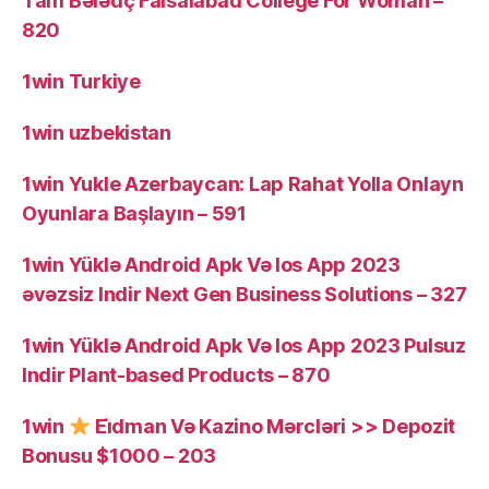
Tam Bələdç Faisalabad College For Woman –
820
1win Turkiye
1win uzbekistan
1win Yukle Azerbaycan: Lap Rahat Yolla Onlayn
Oyunlara Başlayın – 591
1win Yüklə Android Apk Və Ios App 2023
əvəzsiz Indir Next Gen Business Solutions – 327
1win Yüklə Android Apk Və Ios App 2023 Pulsuz
Indir Plant-based Products – 870
1win
Ei̇dman Və Kazino Mərcləri >> Depozit
Bonusu $1000 – 203