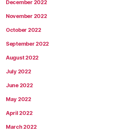
December 2022
November 2022
October 2022
September 2022
August 2022
July 2022
June 2022
May 2022
April 2022
March 2022