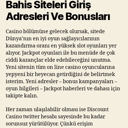
Bahis Siteleri Giriş
Adresleri Ve Bonusları
Casino bölümüne gelecek olursak, sitede
Dünya’nın en iyi oyun sağlayıcılarının
kazandırma oranı en yüksek slot oyunları yer
alıyor. Jackpot oyunları ile bu menüde de çok
ciddi kazançlar elde edebileceğini unutma.
Yeni sitenin tüm on line casino oyuncularına
yepyeni bir heyecan getirdiğini de belirtmek
isterim. Yeni adresler – bonus kampanyaları –
oyun bilgileri – Jackpot haberleri ve dahası için
takipte kalın.
Her zaman ulaşılabilir olması ise Discount
Casino twitter hesabı sayesinde bu kadar
sorunsuz yürütülüyor. Çünkü erişim