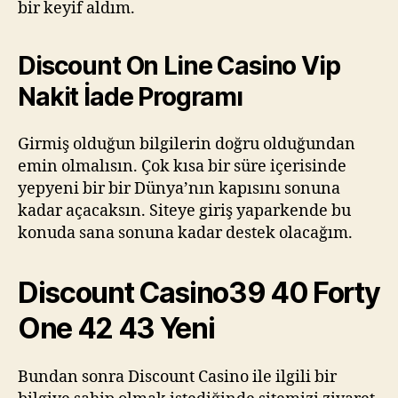
bir keyif aldım.
Discount On Line Casino Vip
Nakit İade Programı
Girmiş olduğun bilgilerin doğru olduğundan
emin olmalısın. Çok kısa bir süre içerisinde
yepyeni bir bir Dünya’nın kapısını sonuna
kadar açacaksın. Siteye giriş yaparkende bu
konuda sana sonuna kadar destek olacağım.
Discount Casino39 40 Forty
One 42 43 Yeni
Bundan sonra Discount Casino ile ilgili bir