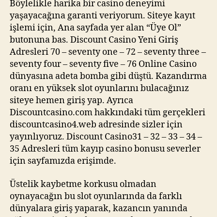
Böylelikle harika bir casino deneyimi
yaşayacağına garanti veriyorum. Siteye kayıt
işlemi için, Ana sayfada yer alan “Üye Ol”
butonuna bas. Discount Casino Yeni Giriş
Adresleri 70 – seventy one – 72 – seventy three –
seventy four – seventy five – 76 Online Casino
dünyasına adeta bomba gibi düştü. Kazandırma
oranı en yüksek slot oyunlarını bulacağınız
siteye hemen giriş yap. Ayrıca
Discountcasino.com hakkındaki tüm gerçekleri
discountcasino4.web adresinde sizler için
yayınlıyoruz. Discount Casino31 – 32 – 33 – 34 –
35 Adresleri tüm kayıp casino bonusu severler
için sayfamızda erişimde.
Üstelik kaybetme korkusu olmadan
oynayacağın bu slot oyunlarında da farklı
dünyalara giriş yaparak, kazancın yanında