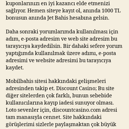
kuponlarınızı en iyi kazancı elde etmenizi
sağlıyor. Hemen siteye kayıt ol, anında 1000 TL
bonusun anında Jet Bahis hesabına gelsin.
Daha sonraki yorumlarımda kullanılması için
adım, e-posta adresim ve web site adresim bu
tarayıcıya kaydedilsin. Bir dahaki sefere yorum
yaptığımda kullanılmak üzere adımı, e-posta
adresimi ve website adresimi bu tarayıcıya
kaydet.
Mobilbahis sitesi hakkındaki gelişmeleri
adresinden takip et. Discount Casino; Bu site
diğer sitelerden çok farklı, bunun sebebide
kullanıcılarına kayıp iadesi sunuyor olması.
Loto sevenler için, discountcasino.com adresi
tam manasıyla cennet. Site hakkındaki
görüşlerimi sizlerle paylaşmaktan çok büyük