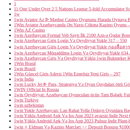
1
11 One Under Over 2 5 Nations League 5-fold Accumulator So
1w
1win Aviator Az ᐉ Məşhur Casino Oyununu Harada Oynaya B
1Win Aviator Azərbaycanda Ən Yaxşı Çökmə Kazino Oyunu –
1Win AZ Casino
1win Azerbaycan Formal Veb Saytı İlk 2100 Azn-ə Qədər Bon
1win Azerbaycan Giriş Login Və Qeydiyyat Yukle 317 – 550
1win Azerbaycan Giriş Login Və Qeydiyyat Yukle กองสื่อสา
1win Azerbaycan Müqəddimə Login Və Qeydiyyat Yukle 634 A
1win Azərbaycan Giriş Və Qeydiyyat Yüklə 1win Bukmeker K
1Win Brasil
1win Brazil
1Win Güncel Giriş Adresi 1Win Engelsiz Yeni Giriş – 297
1win India
1win Lucky Jet ᐈ Para, Strategiya Və Oyun Qaydaları ötrü G
1WIN Official In Russia
1win Qeydiyyat: Azərbaycan Oyunçuları üçün Tam Bələdç Fa
1win Turkiye
1win uzbekistan
1win Yukle Azerbaycan: Lap Rahat Yolla Onlayn Oyunlara Baş
1win Yüklə Android Apk Və Ios App 2023 əvəzsiz Indir Next 
1win Yüklə Android Apk Və Ios App 2023 Pulsuz Indir Plant-
1win ⭐ Ei̇dman Və Kazino Mərcləri >> Depozit Bonusu $100