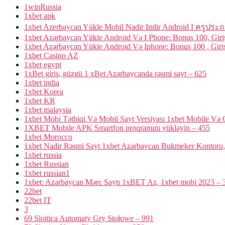
1winRussia
1xbet apk
1xbet Azerbaycan Yükle Mobil Nadir Indir Android I ครูปร
1xbet Azərbaycan Yükle Android Və I Phone: Bonus 100, Giri
1xbet Azərbaycan Yükle Android Və Iphone: Bonus 100 , Giriş
1xbet Casino AZ
1xbet egypt
1xBet giriş, güzgü 1 xBet Azərbaycanda rəsmi sayt – 625
1xbet india
1xbet Korea
1xbet KR
1xbet malaysia
1xbet Mobi Tətbiqi Və Mobil Sayt Versiyası 1xbet Mobile Və 
1XBET Mobile APK Smartfon proqramını yükləyin – 455
1xbet Morocco
1xbet Nadir Rəsmi Sayt 1xbet Azərbaycan Bukmeker Kontoru,
1xbet russia
1xbet Russian
1xbet russian1
1xbet: Azərbaycan Mərc Saytı 1xBET Az, 1xbet mobi 2023 – 
22bet
22bet IT
3
69 Slottica Automaty Gry Stołowe – 991