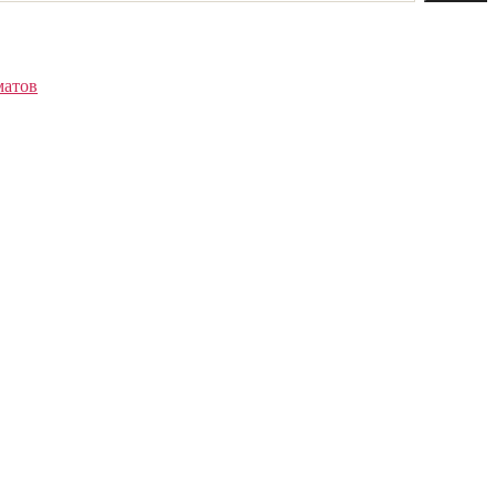
матов