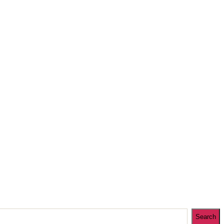
Search