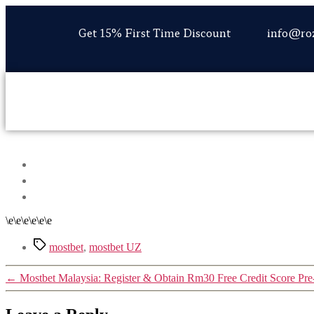
Get 15% First Time Discount
info@ro
\e\e\e\e\e\e
mostbet
,
mostbet UZ
←
Mostbet Malaysia: Register & Obtain Rm30 Free Credit Score Pre