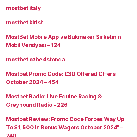
mostbet italy
mostbet kirish
MostBet Mobile App və Bukmeker Şirkətinin
Mobil Versiyası – 124
mostbet ozbekistonda
Mostbet Promo Code: £30 Offered Offers
October 2024 – 454
Mostbet Radio: Live Equine Racing &
Greyhound Radio – 226
Mostbet Review: Promo Code Forbes Way Up
To $1, 500 In Bonus Wagers October 2024" –
740