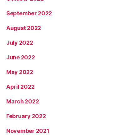
September 2022
August 2022
July 2022
June 2022
May 2022
April 2022
March 2022
February 2022
November 2021