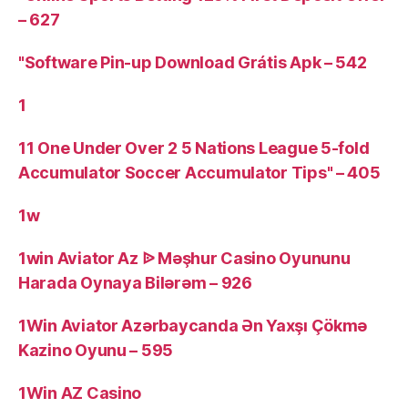
– 627
"Software Pin-up Download Grátis Apk – 542
1
11 One Under Over 2 5 Nations League 5-fold
Accumulator Soccer Accumulator Tips" – 405
1w
1win Aviator Az ᐉ Məşhur Casino Oyununu
Harada Oynaya Bilərəm – 926
1Win Aviator Azərbaycanda Ən Yaxşı Çökmə
Kazino Oyunu – 595
1Win AZ Casino