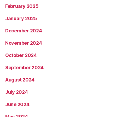
February 2025
January 2025
December 2024
November 2024
October 2024
September 2024
August 2024
July 2024
June 2024
May 2024