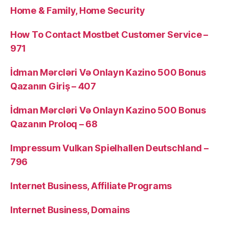
Home & Family, Home Security
How To Contact Mostbet Customer Service –
971
İdman Mərcləri Və Onlayn Kazino 500 Bonus
Qazanın Giriş – 407
İdman Mərcləri Və Onlayn Kazino 500 Bonus
Qazanın Proloq – 68
Impressum Vulkan Spielhallen Deutschland –
796
Internet Business, Affiliate Programs
Internet Business, Domains