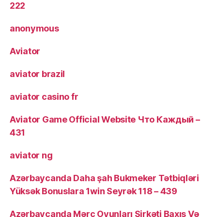
222
anonymous
Aviator
aviator brazil
aviator casino fr
Aviator Game Official Website Что Каждый –
431
aviator ng
Azərbaycanda Daha şah Bukmeker Tətbiqləri
Yüksək Bonuslara 1win Seyrək 118 – 439
Azərbaycanda Mərc Oyunları Şirkəti Baxış Və