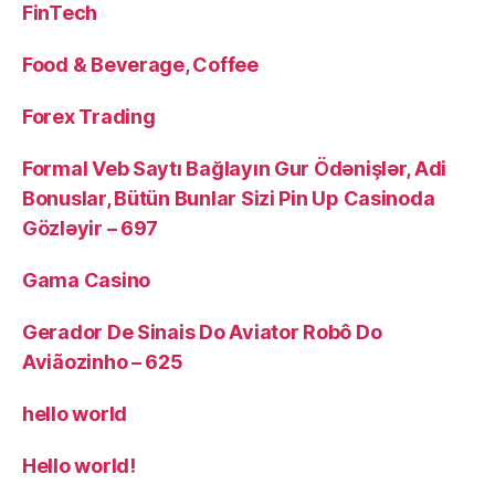
FinTech
Food & Beverage, Coffee
Forex Trading
Formal Veb Saytı Bağlayın️ Gur Ödənişlər, Adi
Bonuslar, Bütün Bunlar Sizi Pin Up Casinoda
Gözləyir – 697
Gama Casino
Gerador De Sinais Do Aviator Robô Do
Aviãozinho – 625
hello world
Hello world!