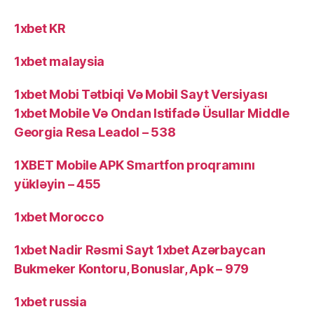
1xbet KR
1xbet malaysia
1xbet Mobi Tətbiqi Və Mobil Sayt Versiyası
1xbet Mobile Və Ondan Istifadə Üsullar Middle
Georgia Resa Leadol – 538
1XBET Mobile APK Smartfon proqramını
yükləyin – 455
1xbet Morocco
1xbet Nadir Rəsmi Sayt 1xbet Azərbaycan
Bukmeker Kontoru, Bonuslar, Apk – 979
1xbet russia