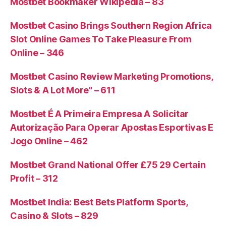
Mostbet Bookmaker Wikipedia – 83
Mostbet Casino Brings Southern Region Africa
Slot Online Games To Take Pleasure From
Online – 346
Mostbet Casino Review Marketing Promotions,
Slots & A Lot More" – 611
Mostbet É A Primeira Empresa A Solicitar
Autorização Para Operar Apostas Esportivas E
Jogo Online – 462
Mostbet Grand National Offer £75 29 Certain
Profit – 312
Mostbet India: Best Bets Platform Sports,
Casino & Slots – 829