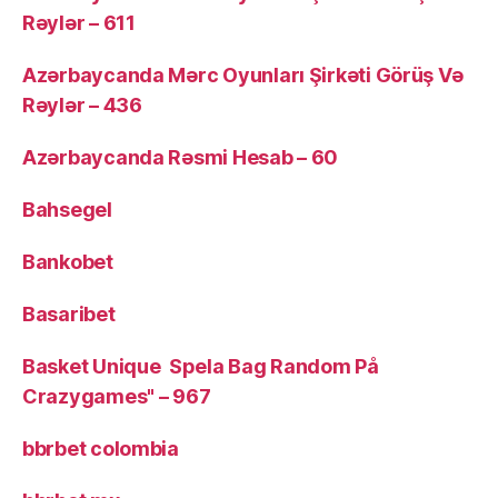
Rəylər – 611
Azərbaycanda Mərc Oyunları Şirkəti Görüş Və
Rəylər – 436
Azərbaycanda Rəsmi Hesab – 60
Bahsegel
Bankobet
Basaribet
Basket Unique ️ Spela Bag Random På
Crazygames" – 967
bbrbet colombia