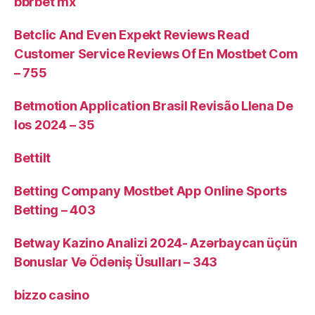
bbrbet mx
Betclic And Even Expekt Reviews Read
Customer Service Reviews Of En Mostbet Com
– 755
Betmotion Application Brasil Revisão Llena De
Ios 2024 – 35
Bettilt
Betting Company Mostbet App Online Sports
Betting – 403
Betway Kazino Analizi 2024-️ Azərbaycan üçün
Bonuslar Və Ödəniş Üsulları – 343
bizzo casino