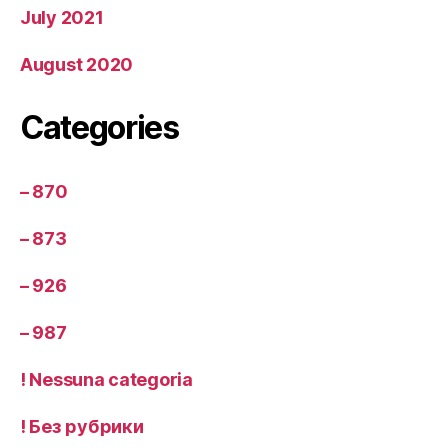
July 2021
August 2020
Categories
– 870
– 873
– 926
– 987
! Nessuna categoria
! Без рубрики