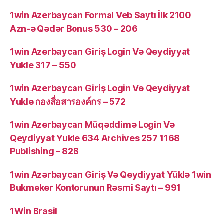
1win Azerbaycan Formal Veb Saytı İlk 2100
Azn-ə Qədər Bonus 530 – 206
1win Azerbaycan Giriş Login Və Qeydiyyat
Yukle 317 – 550
1win Azerbaycan Giriş Login Və Qeydiyyat
Yukle กองสื่อสารองค์กร – 572
1win Azerbaycan Müqəddimə Login Və
Qeydiyyat Yukle 634 Archives 257 1168
Publishing – 828
1win Azərbaycan Giriş Və Qeydiyyat Yüklə 1win
Bukmeker Kontorunun Rəsmi Saytı – 991
1Win Brasil