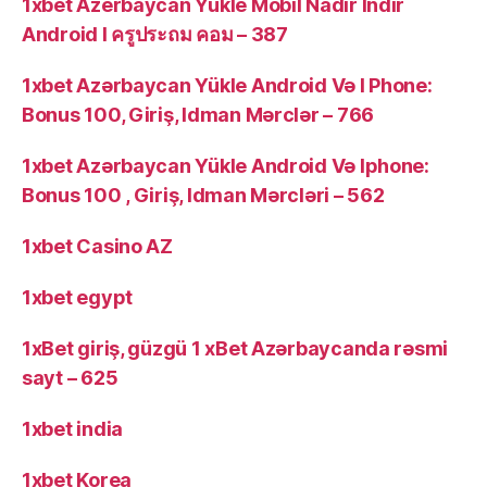
1xbet Azerbaycan Yükle Mobil Nadir Indir
Android I ครูประถม คอม – 387
1xbet Azərbaycan Yükle Android Və I Phone:
Bonus 100, Giriş, Idman Mərclər – 766
1xbet Azərbaycan Yükle Android Və Iphone:
Bonus 100 , Giriş, Idman Mərcləri – 562
1xbet Casino AZ
1xbet egypt
1xBet giriş, güzgü 1 xBet Azərbaycanda rəsmi
sayt – 625
1xbet india
1xbet Korea