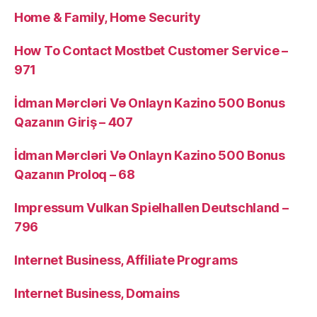
Home & Family, Home Security
How To Contact Mostbet Customer Service –
971
İdman Mərcləri Və Onlayn Kazino 500 Bonus
Qazanın Giriş – 407
İdman Mərcləri Və Onlayn Kazino 500 Bonus
Qazanın Proloq – 68
Impressum Vulkan Spielhallen Deutschland –
796
Internet Business, Affiliate Programs
Internet Business, Domains