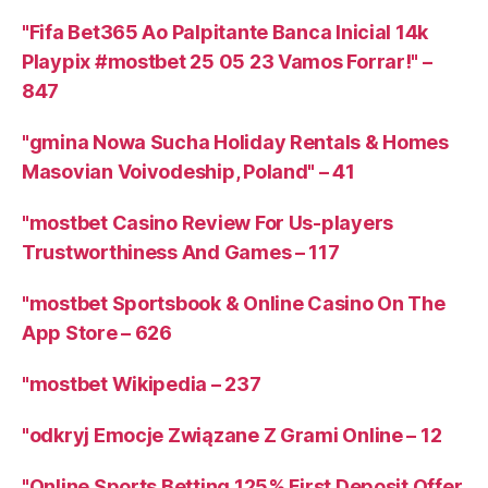
"Fifa Bet365 Ao Palpitante Banca Inicial 14k
Playpix #mostbet 25 05 23 Vamos Forrar!" –
847
"gmina Nowa Sucha Holiday Rentals & Homes
Masovian Voivodeship, Poland" – 41
"mostbet Casino Review For Us-players
Trustworthiness And Games – 117
"‎mostbet Sportsbook & Online Casino On The
App Store – 626
"mostbet Wikipedia – 237
"odkryj Emocje Związane Z Grami Online – 12
"Online Sports Betting 125% First Deposit Offer