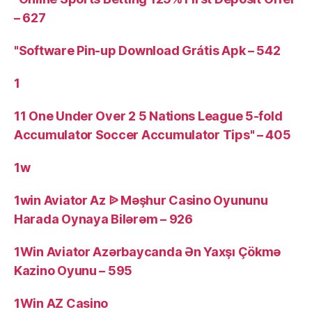
– 627
"Software Pin-up Download Grátis Apk – 542
1
11 One Under Over 2 5 Nations League 5-fold
Accumulator Soccer Accumulator Tips" – 405
1w
1win Aviator Az ᐉ Məşhur Casino Oyununu
Harada Oynaya Bilərəm – 926
1Win Aviator Azərbaycanda Ən Yaxşı Çökmə
Kazino Oyunu – 595
1Win AZ Casino