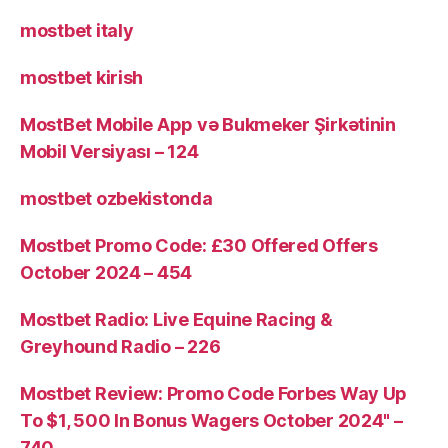
mostbet italy
mostbet kirish
MostBet Mobile App və Bukmeker Şirkətinin
Mobil Versiyası – 124
mostbet ozbekistonda
Mostbet Promo Code: £30 Offered Offers
October 2024 – 454
Mostbet Radio: Live Equine Racing &
Greyhound Radio – 226
Mostbet Review: Promo Code Forbes Way Up
To $1, 500 In Bonus Wagers October 2024" –
740