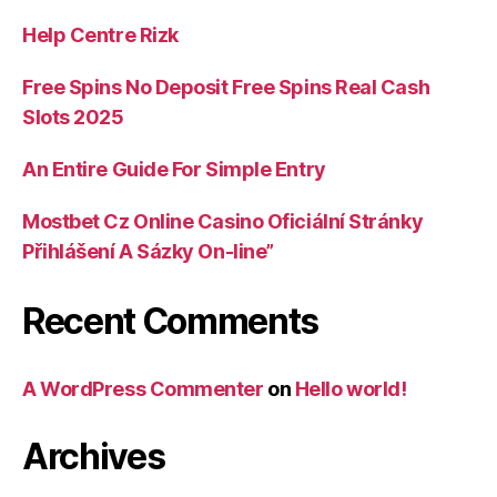
Help Centre Rizk
Free Spins No Deposit Free Spins Real Cash
Slots 2025
An Entire Guide For Simple Entry
Mostbet Cz Online Casino Oficiální Stránky
Přihlášení A Sázky On-line”
Recent Comments
A WordPress Commenter
on
Hello world!
Archives