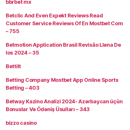
bbrbet mx
Betclic And Even Expekt Reviews Read
Customer Service Reviews Of En Mostbet Com
– 755
Betmotion Application Brasil Revisão Llena De
Ios 2024 – 35
Bettilt
Betting Company Mostbet App Online Sports
Betting – 403
Betway Kazino Analizi 2024-️ Azərbaycan üçün
Bonuslar Və Ödəniş Üsulları – 343
bizzo casino