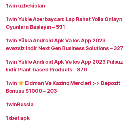
1win uzbekistan
1win Yukle Azerbaycan: Lap Rahat Yolla Onlayn
Oyunlara Başlayın – 591
1win Yüklə Android Apk Və Ios App 2023
əvəzsiz Indir Next Gen Business Solutions – 327
1win Yüklə Android Apk Və Ios App 2023 Pulsuz
Indir Plant-based Products – 870
1win
Ei̇dman Və Kazino Mərcləri >> Depozit
Bonusu $1000 – 203
1winRussia
1xbet apk