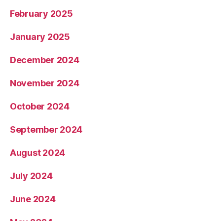
February 2025
January 2025
December 2024
November 2024
October 2024
September 2024
August 2024
July 2024
June 2024