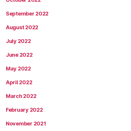
September 2022
August 2022
July 2022
June 2022
May 2022
April 2022
March 2022
February 2022
November 2021