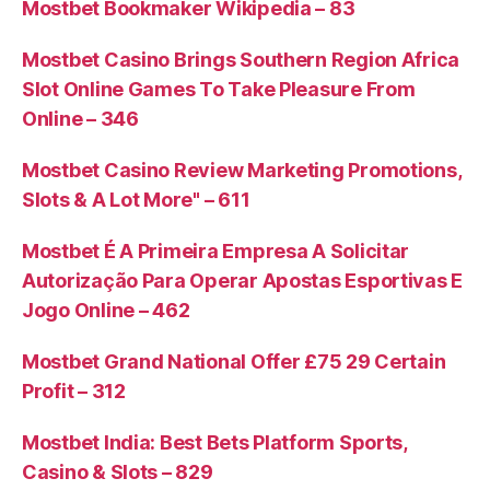
Mostbet Bookmaker Wikipedia – 83
Mostbet Casino Brings Southern Region Africa
Slot Online Games To Take Pleasure From
Online – 346
Mostbet Casino Review Marketing Promotions,
Slots & A Lot More" – 611
Mostbet É A Primeira Empresa A Solicitar
Autorização Para Operar Apostas Esportivas E
Jogo Online – 462
Mostbet Grand National Offer £75 29 Certain
Profit – 312
Mostbet India: Best Bets Platform Sports,
Casino & Slots – 829