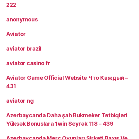
222
anonymous
Aviator
aviator brazil
aviator casino fr
Aviator Game Official Website Что Каждый –
431
aviator ng
Azərbaycanda Daha şah Bukmeker Tətbiqləri
Yüksək Bonuslara 1win Seyrək 118 – 439
Azərbaycanda Mərc Oyunları Şirkəti Baxış Və