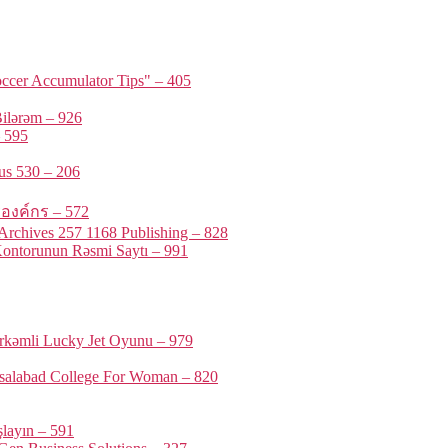
ccer Accumulator Tips" – 405
ilərəm – 926
 595
us 530 – 206
รองค์กร – 572
rchives 257 1168 Publishing – 828
ontorunun Rəsmi Saytı – 991
örkəmli Lucky Jet Oyunu – 979
isalabad College For Woman – 820
layın – 591