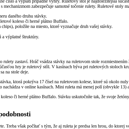
é číslo a vyplatí prípadné výhry. Ruletový stôl je najdôležitejšia súča
 mechanizmom zabezpečuje samotné točenie rulety. Ruletové stoly mávaj
meru daného druhu stávky.
letové koleso či herné plátno Buffalo.
chips), položíte na miesto, ktoré vyznačuje druh vašej stávky.
 a výplatné štruktúry.
o rulety zastaví. Hráč vsádza stávky na ruletovom stole rozmiestnením
časťou hry je ruletový stôl. V kasínach býva pri ruletových stoloch kru
a na stole deje.
távka, ktorá pokrýva 17 čísel na ruletovom kolese, ktoré sú okolo nuly
to nachádza v online kasínach. Mini ruleta má menej polí (obvykle 13) 
é koleso či herné plátno Buffalo. Stávku uskutočníte tak, že svoje žetó
podobnosti
te. Treba však počítať s tým, že aj ruleta je predsa len hrou, do ktore