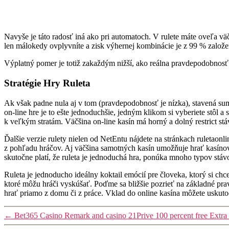
Navyše je táto radosť iná ako pri automatoch. V rulete máte oveľa väčš
len málokedy ovplyvníte a zisk výhernej kombinácie je z 99 % založ
Výplatný pomer je totiž zakaždým nižší, ako reálna pravdepodobnosť v
Stratégie Hry Ruleta
Ak však padne nula aj v tom (pravdepodobnosť je nízka), stavená suma 
on-line hre je to ešte jednoduchšie, jedným klikom si vyberiete stôl a
k veľkým stratám. Väčšina on-line kasín má horný a dolný restrict 
Ďalšie verzie rulety nielen od NetEntu nájdete na stránkach ruletaonl
z pohľadu hráčov. Aj väčšina samotných kasín umožňuje hrať kasínové
skutočne platí, že ruleta je jednoduchá hra, ponúka mnoho typov stá
Ruleta je jednoducho ideálny koktail emócií pre človeka, ktorý si chce
ktoré môžu hráči vyskúšať. Poďme sa bližšie pozrieť na základné prav
hrať priamo z domu či z práce. Vklad do online kasína môžete uskutočn
←
Bet365 Casino Remark and casino 21Prive 100 percent free Extr