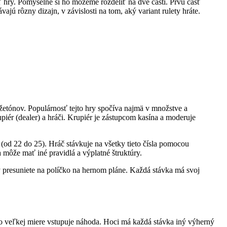
sť hry. Pomyselne si ho môžeme rozdeliť na dve časti. Prvú časť
ú rôzny dizajn, v závislosti na tom, aký variant rulety hráte.
 žetónov. Populárnosť tejto hry spočíva najmä v množstve a
piér (dealer) a hráči. Krupiér je zástupcom kasína a moderuje
 (od 22 do 25). Hráč stávkuje na všetky tieto čísla pomocou
a môže mať iné pravidlá a výplatné štruktúry.
ny presuniete na políčko na hernom pláne. Každá stávka má svoj
j vo veľkej miere vstupuje náhoda. Hoci má každá stávka iný výherný