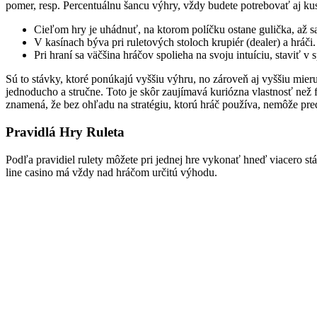
pomer, resp. Percentuálnu šancu výhry, vždy budete potrebovať aj kus š
Cieľom hry je uhádnuť, na ktorom políčku ostane gulička, až sa 
V kasínach býva pri ruletových stoloch krupiér (dealer) a hráči.
Pri hraní sa väčšina hráčov spolieha na svoju intuíciu, staviť v
Sú to stávky, ktoré ponúkajú vyššiu výhru, no zároveň aj vyššiu mier
jednoducho a stručne. Toto je skôr zaujímavá kuriózna vlastnosť než
znamená, že bez ohľadu na stratégiu, ktorú hráč používa, nemôže pre
Pravidlá Hry Ruleta
Podľa pravidiel rulety môžete pri jednej hre vykonať hneď viacero stá
line casino má vždy nad hráčom určitú výhodu.