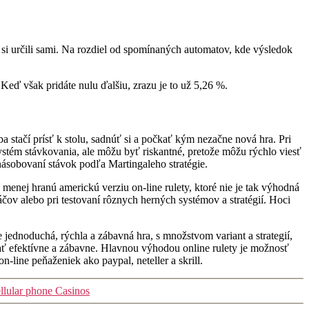
te si určili sami. Na rozdiel od spomínaných automatov, kde výsledok
Keď však pridáte nulu ďalšiu, zrazu je to už 5,26 %.
a stačí prísť k stolu, sadnúť si a počkať kým nezačne nová hra. Pri
 systém stávkovania, ale môžu byť riskantné, pretože môžu rýchlo viesť
ásobovaní stávok podľa Martingaleho stratégie.
 menej hranú americkú verziu on-line rulety, ktoré nie je tak výhodná
ov alebo pri testovaní rôznych herných systémov a stratégií. Hoci
e jednoduchá, rýchla a zábavná hra, s množstvom variant a strategií,
hrať efektívne a zábavne. Hlavnou výhodou online rulety je možnosť
-line peňaženiek ako paypal, neteller a skrill.
llular phone Casinos