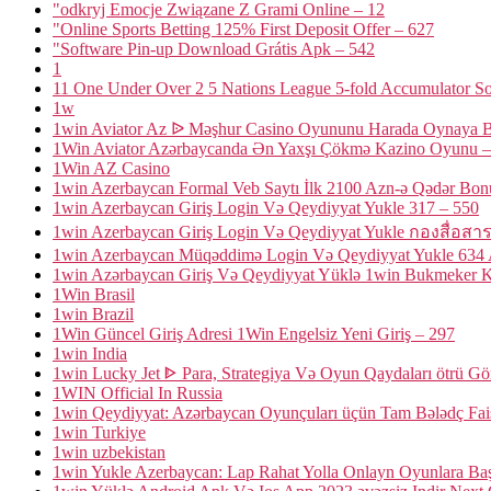
"odkryj Emocje Związane Z Grami Online – 12
"Online Sports Betting 125% First Deposit Offer – 627
"Software Pin-up Download Grátis Apk – 542
1
11 One Under Over 2 5 Nations League 5-fold Accumulator So
1w
1win Aviator Az ᐉ Məşhur Casino Oyununu Harada Oynaya B
1Win Aviator Azərbaycanda Ən Yaxşı Çökmə Kazino Oyunu –
1Win AZ Casino
1win Azerbaycan Formal Veb Saytı İlk 2100 Azn-ə Qədər Bon
1win Azerbaycan Giriş Login Və Qeydiyyat Yukle 317 – 550
1win Azerbaycan Giriş Login Və Qeydiyyat Yukle กองสื่อสา
1win Azerbaycan Müqəddimə Login Və Qeydiyyat Yukle 634 A
1win Azərbaycan Giriş Və Qeydiyyat Yüklə 1win Bukmeker K
1Win Brasil
1win Brazil
1Win Güncel Giriş Adresi 1Win Engelsiz Yeni Giriş – 297
1win India
1win Lucky Jet ᐈ Para, Strategiya Və Oyun Qaydaları ötrü G
1WIN Official In Russia
1win Qeydiyyat: Azərbaycan Oyunçuları üçün Tam Bələdç Fa
1win Turkiye
1win uzbekistan
1win Yukle Azerbaycan: Lap Rahat Yolla Onlayn Oyunlara Baş