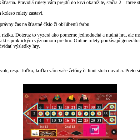
ťastia. Pravidlá rulety vám prejdú do krvi okamžite, stačia 2 – three s
koleso rulety zastaví.
 správny čas na šťastné číslo či obľúbenú farbu.
u rizika. Doteraz to vyzerá ako pomerne jednoduchá a nudná hra, ale m
 fakt s praktickým významom pre hru. Online rulety používajú generát
dvídať výsledky hry.
vok, resp. Toľko, koľko vám vaše žetóny či limit stola dovolia. Preto s