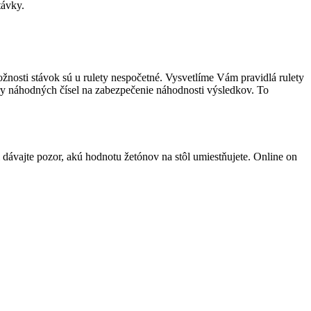
távky.
ožnosti stávok sú u rulety nespočetné. Vysvetlíme Vám pravidlá rulety
ory náhodných čísel na zabezpečenie náhodnosti výsledkov. To
i dávajte pozor, akú hodnotu žetónov na stôl umiestňujete. Online on