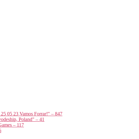
t 25 05 23 Vamos Forrar!" – 847
odeship, Poland" – 41
 Games – 117
6