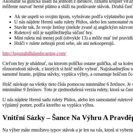
Akonáhle sa gulička usadí na jednom z dielikov, oznámi krupiér víťazn
môžeme nazvať herné plátno a slúži na podávanie stávok. Druhá časť s
Ak ste uspeli so svojim tipom, vyhrávate podľa výplatného po
U nás nájdete Hernú sadu rulety Philos, alebo len samostatné ru
Stavíte tak, že svoje žetóny (niekde zvané aj anglickým názvom 
Ruletový stôl je najdôležitejšia súčasť hry.
Mini ruleta má menej polí (obvykle 13) a môže mať iné pravidlá
Hráči v rulete nehrajú proti sebe, ale ani nekooperujú.
http://lagunahillslandscaping.com/
Cieľom hry je uhádnuť, na ktorom políčku ostane gulička, až sa koles
rôznorodosti stávok, z ktorých si hráč môže vybrať. Najzásadnejšou sú
samotné hranie, prijíma stávky, vypláca výhry, a oznamuje hráčom čo s
Hráč stávkuje na všetky tieto čísla pomocou minimálne 6 žetónov. Je s
minimálne 9 žetónov. Toto je zjednodušená verzia rulety, ktorá sa čas
U nás nájdete Hernú sadu rulety Philos, alebo len samostatné ruletov
výplatný pomer, podľa ktorého sa vypláca výhra.
Vnitřní Sázky – Šance Na Výhru A Pravdě
Na výber máte množstvo typov stávok a je len na vás, ktorú si vyberie