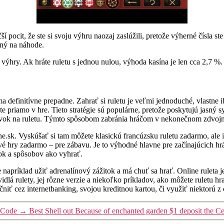
í pocit, že ste si svoju výhru naozaj zaslúžili, pretože výherné čísla s
ený na náhode.
ýhry. Ak hráte ruletu s jednou nulou, výhoda kasína je len cca 2,7 %. 
definitívne prepadne. Zahrať si ruletu je veľmi jednoduché, vlastne ib
 ste priamo v hre. Tieto stratégie sú populárne, pretože poskytujú jasný
stávok na ruletu. Týmto spôsobom zabránia hráčom v nekonečnom zdvojn
ine.sk. Vyskúšať si tam môžete klasickú francúzsku ruletu zadarmo, ale i
 hry zadarmo – pre zábavu. Je to výhodné hlavne pre začínajúcich hráč
vok a spôsobov ako vyhrať.
 napríklad užiť adrenalínový zážitok a má chuť sa hrať. Online ruleta j
idlá rulety, jej rôzne verzie a niekoľko príkladov, ako môžete ruletu 
iť cez internetbanking, svojou kreditnou kartou, či využiť niektorú z on
a Code
→
Best Shell out Because of enchanted garden $1 deposit the Ce