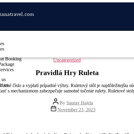
zanatravel.com
les
ces
eat Booking
Uncategorized
Package
Services
Pravidlá Hry Ruleta
 us
ct us
azné číslo a vyplatí prípadné výhry. Ruletový stôl je najdôležitejšia 
sť s mechanizmom zabezpečuje samotné točenie rulety. Ruletové stoly má
By
Saurav Hajela
November 23, 2023