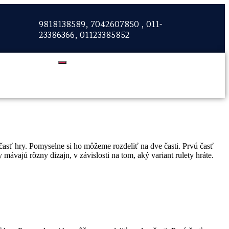
9818138589, 7042607850 , 011-
23386366, 01123385852
súčasť hry. Pomyselne si ho môžeme rozdeliť na dve časti. Prvú časť
vajú rôzny dizajn, v závislosti na tom, aký variant rulety hráte.