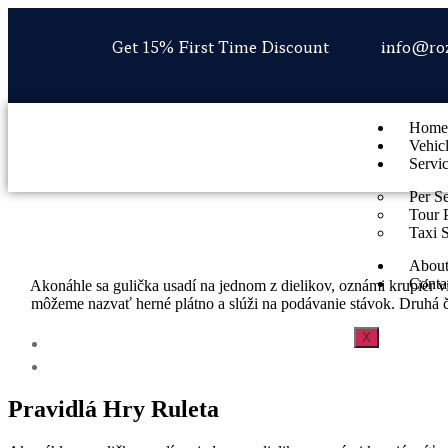
Get 15% First Time Discount
info@ro
Home
Vehic
Servi
Per S
Tour 
Taxi 
About
Conta
Akonáhle sa gulička usadí na jednom z dielikov, oznámi krupiér víť
môžeme nazvať herné plátno a slúži na podávanie stávok. Druhá ča
X
Pravidlá Hry Ruleta