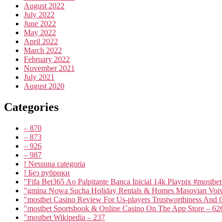
August 2022
July 2022
June 2022
May 2022
April 2022
March 2022
February 2022
November 2021
July 2021
August 2020
Categories
– 870
– 873
– 926
– 987
! Nessuna categoria
! Без рубрики
"Fifa Bet365 Ao Palpitante Banca Inicial 14k Playpix #mostbe
"gmina Nowa Sucha Holiday Rentals & Homes Masovian Voiv
"mostbet Casino Review For Us-players Trustworthiness And
"‎mostbet Sportsbook & Online Casino On The App Store – 62
"mostbet Wikipedia – 237