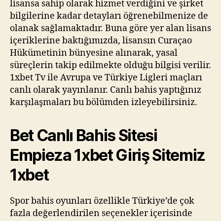
lisansa sahip olarak hizmet verdiğini ve şirket
bilgilerine kadar detayları öğrenebilmenize de
olanak sağlamaktadır. Buna göre yer alan lisans
içeriklerine baktığımızda, lisansın Curaçao
Hükümetinin bünyesine alınarak, yasal
süreçlerin takip edilmekte olduğu bilgisi verilir.
1xbet Tv ile Avrupa ve Türkiye Ligleri maçları
canlı olarak yayınlanır. Canlı bahis yaptığınız
karşılaşmaları bu bölümden izleyebilirsiniz.
Bet Canlı Bahis Sitesi
Empieza 1xbet Giriş Sitemiz
1xbet
Spor bahis oyunları özellikle Türkiye’de çok
fazla değerlendirilen seçenekler içerisinde