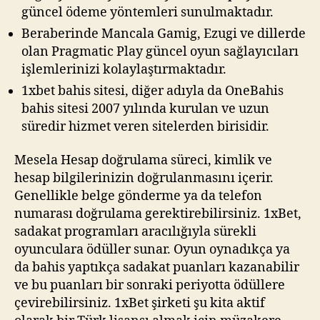
güncel ödeme yöntemleri sunulmaktadır.
Beraberinde Mancala Gamig, Ezugi ve dillerde
olan Pragmatic Play güncel oyun sağlayıcıları
işlemlerinizi kolaylaştırmaktadır.
1xbet bahis sitesi, diğer adıyla da OneBahis
bahis sitesi 2007 yılında kurulan ve uzun
süredir hizmet veren sitelerden birisidir.
Mesela Hesap doğrulama süreci, kimlik ve
hesap bilgilerinizin doğrulanmasını içerir.
Genellikle belge gönderme ya da telefon
numarası doğrulama gerektirebilirsiniz. 1xBet,
sadakat programları aracılığıyla sürekli
oyunculara ödüller sunar. Oyun oynadıkça ya
da bahis yaptıkça sadakat puanları kazanabilir
ve bu puanları bir sonraki periyotta ödüllere
çevirebilirsiniz. 1xBet şirketi şu kita aktif