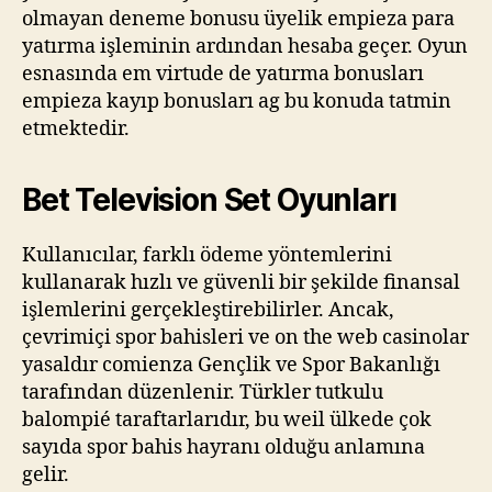
olmayan deneme bonusu üyelik empieza para
yatırma işleminin ardından hesaba geçer. Oyun
esnasında em virtude de yatırma bonusları
empieza kayıp bonusları ag bu konuda tatmin
etmektedir.
Bet Television Set Oyunları
Kullanıcılar, farklı ödeme yöntemlerini
kullanarak hızlı ve güvenli bir şekilde finansal
işlemlerini gerçekleştirebilirler. Ancak,
çevrimiçi spor bahisleri ve on the web casinolar
yasaldır comienza Gençlik ve Spor Bakanlığı
tarafından düzenlenir. Türkler tutkulu
balompié taraftarlarıdır, bu weil ülkede çok
sayıda spor bahis hayranı olduğu anlamına
gelir.