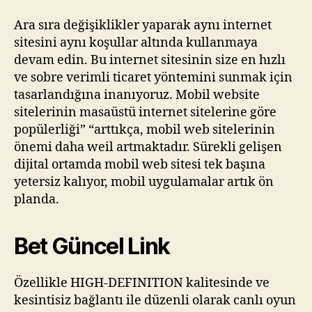
Ara sıra değişiklikler yaparak aynı internet
sitesini aynı koşullar altında kullanmaya
devam edin. Bu internet sitesinin size en hızlı
ve sobre verimli ticaret yöntemini sunmak için
tasarlandığına inanıyoruz. Mobil website
sitelerinin masaüstü internet sitelerine göre
popülerliği” “arttıkça, mobil web sitelerinin
önemi daha weil artmaktadır. Sürekli gelişen
dijital ortamda mobil web sitesi tek başına
yetersiz kalıyor, mobil uygulamalar artık ön
planda.
Bet Güncel Link
Özellikle HIGH-DEFINITION kalitesinde ve
kesintisiz bağlantı ile düzenli olarak canlı oyun