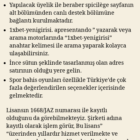
Yapılacak üyelik ile beraber spicilège sayfanın
alt bölümünden canlı destek bölümüne
bağlantı kurulmaktadır.
1xbet-yenigirisi. apresentando ” yazarak veya
arama motorlarında “1xbet-yenigirisi”
anahtar kelimesi ile arama yaparak kolayca
ulaşabilirsiniz.
İnce sütun şeklinde tasarlanmış olan adres
satırının olduğu yere gelin.
Spor bahis oyunları özellikle Türkiye’de çok
fazla değerlendirilen seçenekler içerisinde
gelmektedir.
Lisansın 1668/JAZ numarası ile kayıtlı
olduğunu da görebilmekteyiz. Şirketi adına
kayıtlı olarak işlem görür, Bu lisans”
“üzerinden yıllardır hizmet verilmekte ve