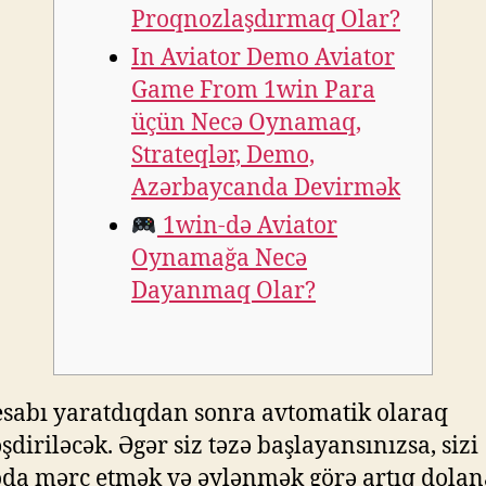
Proqnozlaşdırmaq Olar?
In Aviator Demo Aviator
Game From 1win Para
üçün Necə Oynamaq,
Strateqlər, Demo,
Azərbaycanda Devirmək
1win-də Aviator
Oynamağa Necə
Dayanmaq Olar?
sabı yaratdıqdan sonra avtomatik olaraq
şdiriləcək. Əgər siz təzə başlayansınızsa, sizi
da mərc etmək və əylənmək görə artıq dola