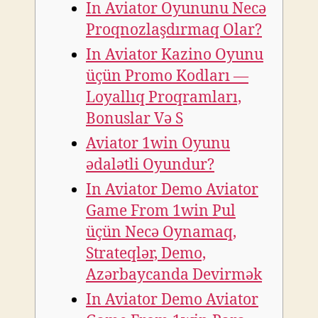
In Aviator Oyununu Necə
Proqnozlaşdırmaq Olar?
In Aviator Kazino Oyunu
üçün Promo Kodları —
Loyallıq Proqramları,
Bonuslar Və S
Aviator 1win Oyunu
ədalətli Oyundur?
In Aviator Demo Aviator
Game From 1win Pul
üçün Necə Oynamaq,
Strateqlər, Demo,
Azərbaycanda Devirmək
In Aviator Demo Aviator