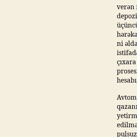
verən 
depozi
üçüncü
hərəkə
ni əld
istifa
çıxara
proses
hesabı
Avtoma
qazanm
yetirm
edilmə
pulsuz