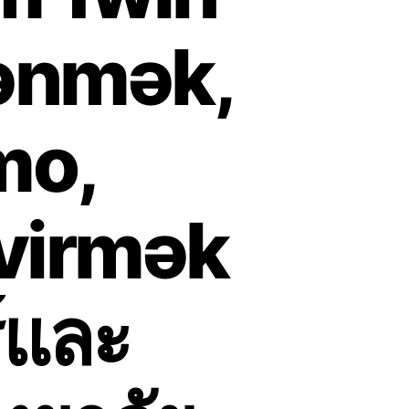
lənmək,
mo,
virmək
์และ