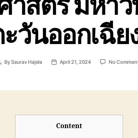
ศาสตร์ มหาวิ
ะวันออกเฉียง
By
Saurav Hajela
April 21, 2024
No Commen
Content