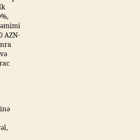
lk
0%,
 səmimi
00 AZN-
onra
 və
xrac
inə
əl,
,